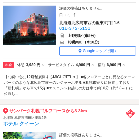
評価の投稿はありません。
口コミ - 件
北海道北広島市西の里東4丁目1-6
011-375-5151
上野幌駅 (車5分)
札幌南IC
(車10分)
Googleマップで開く
休憩
3,980 円 ～
サービスタイム
4,980 円 ～
宿泊
6,900 円 ～
料金
【札幌中心に12店舗展開するMIGHOTELｓ】 ■各フロアーごとに異なるテーマ
パークのような北広島市唯一のレジャーホテル ■札幌市寄りに位置しており
「新札幌」から車で15分 ■エスコンへお越しの方は車で約10分（約5.8㎞）に
位置し...
サンパーク札幌ゴルフコースから8.3km
北海道 札幌市清田区里塚2条
ホテル クイーン
評価の投稿はありません。