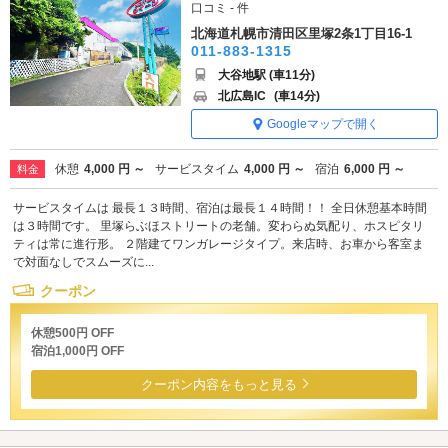
口コミ - 件
北海道札幌市清田区里塚2条1丁目16-1
011-883-1315
大谷地駅 (車11分)
北広島IC
(車14分)
Googleマップで開く
休憩
4,000 円 ～
サービスタイム
4,000 円 ～
宿泊
6,000 円 ～
料金
サービスタイムは 最長１３時間、宿泊は最長１４時間！！ 全日休憩基本時間
は３時間です。 里塚らぶほストリートの老舗。変わらぬ気配り、ホスピタリ
ティは常に進行形。 ２階建てワンガレージタイプ。来店時、お車から客室ま
で対面なしでスムーズに...
クーポン
休憩500円 OFF
宿泊1,000円 OFF
クーポン内容をもっと見る