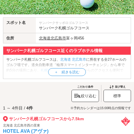
スポット名
サンパークサッポロゴルフコース
サンパーク札幌ゴルフコース
住所
北海道
北広島市
富ヶ岡456
サンパーク札幌ゴルフコース近くのラブホテル情報
サンパーク札幌ゴルフコースは、
北海道
北広島市
に所在する全27ホールの
ゴルフ場です。道央自動車道「輪厚スマートインターチェンジ」から車で
約5分の場所にあり、
札幌市
内や「
新千歳空港
」からのアクセスも便利で
す。このゴルフ場は広大な石狩平野に位置しており、フラットなコースと
池やバンカーが絶妙に配置された戦略的なレイアウトが特徴です。北海道
ならではの雄大な景色を楽しみながらプレーを満喫してみませんか？ま
こだわり条件
並び替え
た、クラブハウスにはレストランもあり、プレーの合間やプレー後の食事
絞り込む
標準
にも便利です。北海道らしいリゾート気分を満喫しましょう。
サンパーク札幌ゴルフコースへは、
千歳・恵庭エリアのラブホテル
からも
1 ～ 4件目 /
4件
アクセスが便利です。
※予約カレンダーは15:00時点の情報です
サンパーク札幌ゴルフコースから7.5km
北海道 北広島市西の里東
HOTEL AVA (アヴァ)