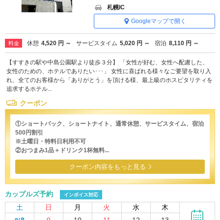
札幌IC
Googleマップで開く
休憩
4,520 円 ～
サービスタイム
5,020 円 ～
宿泊
8,110 円 ～
料金
【すすきの駅や中島公園駅より徒歩３分】 「女性が好む、女性へ配慮した、
女性のための、ホテルでありたい･･･」 女性に喜ばれる様々なご要望を取り入
れ、全てのお客様から「ありがとう」を頂ける様、最上級のホスピタリティを
追求するホテル...
クーポン
①ショートパック、ショートナイト、通常休憩、サービスタイム、宿泊
500円割引
※土曜日・特料日利用不可
②おつまみ1品＋ドリンク1杯無料...
クーポン内容をもっと見る
カップルズ予約
インボイス対応
土
日
月
火
水
木