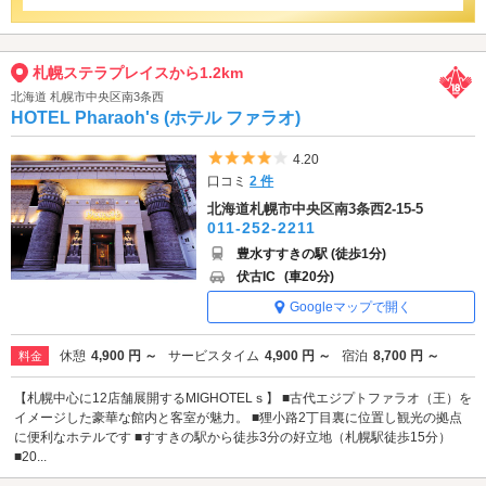
札幌ステラプレイスから1.2km
北海道 札幌市中央区南3条西
HOTEL Pharaoh's (ホテル ファラオ)
5つ星のうち4
4.20
口コミ
2 件
北海道札幌市中央区南3条西2-15-5
011-252-2211
豊水すすきの駅 (徒歩1分)
伏古IC
(車20分)
Googleマップで開く
休憩
4,900 円 ～
サービスタイム
4,900 円 ～
宿泊
8,700 円 ～
料金
【札幌中心に12店舗展開するMIGHOTELｓ】 ■古代エジプトファラオ（王）を
イメージした豪華な館内と客室が魅力。 ■狸小路2丁目裏に位置し観光の拠点
に便利なホテルです ■すすきの駅から徒歩3分の好立地（札幌駅徒歩15分）
■20...