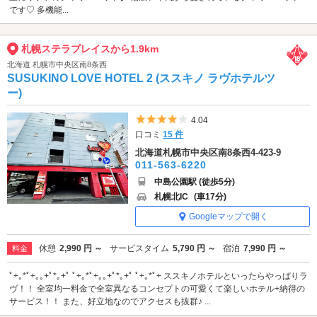
です♡ 多機能...
札幌ステラプレイスから1.9km
北海道 札幌市中央区南8条西
SUSUKINO LOVE HOTEL 2 (ススキノ ラヴホテルツ
ー)
5つ星のうち4
4.04
口コミ
15 件
北海道札幌市中央区南8条西4-423-9
011-563-6220
中島公園駅 (徒歩5分)
札幌北IC
(車17分)
Googleマップで開く
休憩
2,990 円 ～
サービスタイム
5,790 円 ～
宿泊
7,990 円 ～
料金
ﾟ+｡*ﾟ+｡｡+ﾟ*｡+ﾟ ﾟ+｡*ﾟ+｡｡+ﾟ*｡+ﾟ ﾟ+｡*ﾟ+ ススキノホテルといったらやっぱりラ
ヴ！！ 全室均一料金で全室異なるコンセプトの可愛くて楽しいホテル+納得の
サービス！！ また、好立地なのでアクセスも抜群♪ ...