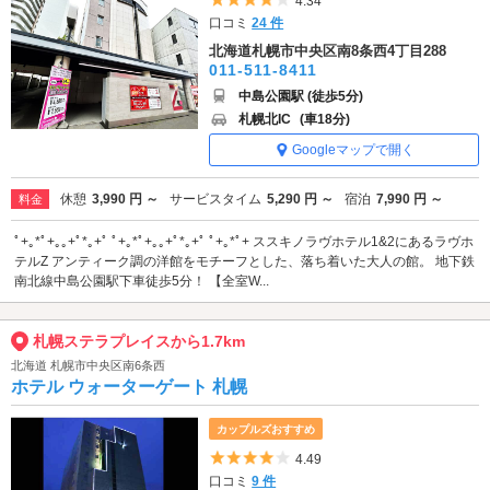
4.34
口コミ
24 件
北海道札幌市中央区南8条西4丁目288
011-511-8411
中島公園駅 (徒歩5分)
札幌北IC
(車18分)
Googleマップで開く
休憩
3,990 円 ～
サービスタイム
5,290 円 ～
宿泊
7,990 円 ～
料金
ﾟ+｡*ﾟ+｡｡+ﾟ*｡+ﾟ ﾟ+｡*ﾟ+｡｡+ﾟ*｡+ﾟ ﾟ+｡*ﾟ+ ススキノラヴホテル1&2にあるラヴホ
テルZ アンティーク調の洋館をモチーフとした、落ち着いた大人の館。 地下鉄
南北線中島公園駅下車徒歩5分！ 【全室W...
札幌ステラプレイスから1.7km
北海道 札幌市中央区南6条西
ホテル ウォーターゲート 札幌
カップルズおすすめ
5つ星のうち4
4.49
口コミ
9 件