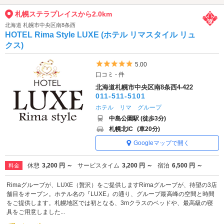
札幌ステラプレイスから2.0km
北海道 札幌市中央区南8条西
HOTEL Rima Style LUXE (ホテル リマスタイル リュ
クス)
5つ星のうち5
5.00
口コミ - 件
北海道札幌市中央区南8条西4-422
011-511-5101
ホテル リマ グループ
中島公園駅 (徒歩3分)
札幌北IC
(車20分)
Googleマップで開く
休憩
3,200 円 ～
サービスタイム
3,200 円 ～
宿泊
6,500 円 ～
料金
Rimaグループが、LUXE（贅沢）をご提供しますRimaグループが、待望の3店
舗目をオープン。ホテル名の『LUXE』の通り、グループ最高峰の空間と時間
をご提供します。札幌地区では初となる、3mクラスのベッドや、最高級の寝
具をご用意しました...