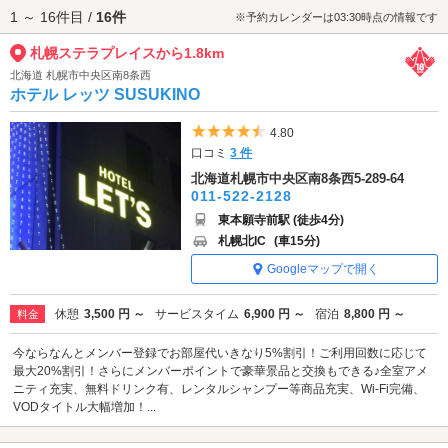
1 ～ 16件目 /
16件
札幌ステラプレイスへは、
すすきのエリアのラブホテル
からもアクセスが
※予約カレンダーは03:30時点の情報です
便利です。
札幌ステラプレイスから1.8km
北海道 札幌市中央区南8条西
ホテル レッツ SUSUKINO
5つ星のうち4.5
4.80
口コミ
3 件
北海道札幌市中央区南8条西5-289-64
011-522-2128
東本願寺前駅 (徒歩4分)
札幌北IC
(車15分)
Googleマップで開く
休憩
3,500 円 ～
サービスタイム
6,900 円 ～
宿泊
8,800 円 ～
料金
今ならなんとメンバー登録でお部屋代いきなり5%割引！ご利用回数に応じて
最大20%割引！さらにメンバーポイントで豪華景品と交換もできる♪全室アメ
ニティ充実、無料ドリンク有、レンタルシャンプー等商品充実、Wi-Fi完備、
VODタイトル大幅増加！...