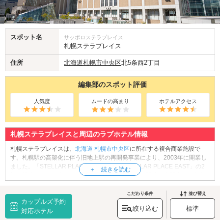
スポット名
サッポロステラプレイス
札幌ステラプレイス
住所
北海道
札幌市中央区
北5条西2丁目
編集部のスポット評価
人気度
ムードの高まり
ホテルアクセス
札幌ステラプレイスと周辺のラブホテル情報
札幌ステラプレイスは、
北海道
札幌市中央区
に所在する複合商業施設で
す。札幌駅の高架化に伴う旧地上駅の再開発事業により、2003年に開業し
ました。「STELLAR PLACE CENTER」「STELLAR PLACE EAST」の2
棟で構成され、館内にはファッション、ビューティ関連の専門店、飲食店
など約215のテナントが入居。また「STELLAR PLACE CENTER」の7階に
は、12スクリーン、約2,700席を備えたシネマコンプレックス「札幌シネマ
こだわり条件
並び替え
カップルズ予約
フロンティア」があり、最新作、話題作の上映を行っています。駅直結の
絞り込む
標準
ショッピングセンターで、ショッピングやお食事、映画館デートをお楽し
対応ホテル
みください。