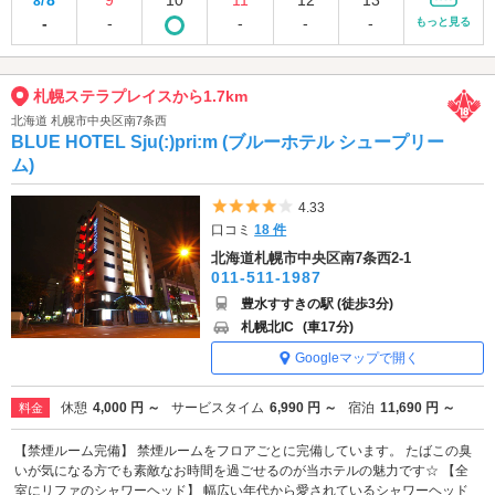
8
9
10
11
12
13
8/
-
-
-
-
-
もっと見る
札幌ステラプレイスから1.7km
北海道 札幌市中央区南7条西
BLUE HOTEL Sju(:)pri:m (ブルーホテル シュープリー
ム)
5つ星のうち4
4.33
口コミ
18 件
北海道札幌市中央区南7条西2-1
011-511-1987
豊水すすきの駅 (徒歩3分)
札幌北IC
(車17分)
Googleマップで開く
休憩
4,000 円 ～
サービスタイム
6,990 円 ～
宿泊
11,690 円 ～
料金
【禁煙ルーム完備】 禁煙ルームをフロアごとに完備しています。 たばこの臭
いが気になる方でも素敵なお時間を過ごせるのが当ホテルの魅力です☆ 【全
室にリファのシャワーヘッド】 幅広い年代から愛されているシャワーヘッド