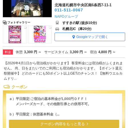
北海道札幌市中央区南6条西7-11-1
011-511-0067
NAPOグループ
すすきの駅 (徒歩10分)
フォトギャラリー
札幌北IC
(車20分)
Googleマップで開く
休憩
3,300 円 ～
サービスタイム
3,300 円 ～
宿泊
4,800 円 ～
料金
【2026年4月1日から宿泊税がかかります】 客室料金には宿泊税がふくまれま
せん。 尚、日をまたいでのご利用にも宿泊税がかかります。 【ポイント還元
祭開催中】 どのカードにも50ポイント以上GETのチャンス！ 【無料ウエルカ
ムドリ...
クーポン
ａ）平日限定:ご宿泊の基本料金が1,000円ＯＦＦ！
メンバーズカード、その他割引券との併用不可。
ｂ）平日限定：休憩基本料金（...
クーポン内容をもっと見る