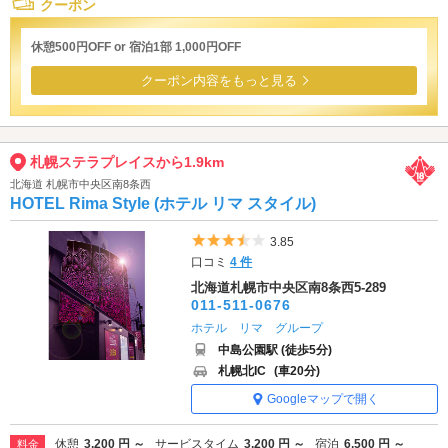
クーポン
休憩500円OFF or 宿泊1部 1,000円OFF
クーポン内容をもっと見る
札幌ステラプレイスから1.9km
北海道 札幌市中央区南8条西
HOTEL Rima Style (ホテル リマ スタイル)
5つ星のうち3.5
3.85
口コミ
4 件
北海道札幌市中央区南8条西5-289
011-511-0676
ホテル リマ グループ
中島公園駅 (徒歩5分)
札幌北IC
(車20分)
Googleマップで開く
休憩
3,200 円 ～
サービスタイム
3,200 円 ～
宿泊
6,500 円 ～
料金