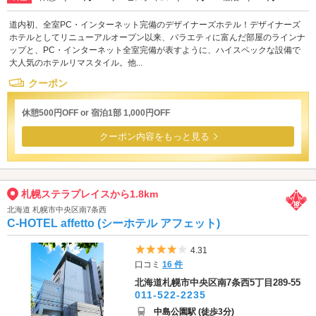
道内初、全室PC・インターネット完備のデザイナーズホテル！デザイナーズ
ホテルとしてリニューアルオープン以来、バラエティに富んだ部屋のラインナ
ップと、PC・インターネット全室完備が表すように、ハイスペックな設備で
大人気のホテルリマスタイル。他...
クーポン
休憩500円OFF or 宿泊1部 1,000円OFF
クーポン内容をもっと見る
札幌ステラプレイスから1.8km
北海道 札幌市中央区南7条西
C-HOTEL affetto (シーホテル アフェット)
5つ星のうち4
4.31
口コミ
16 件
北海道札幌市中央区南7条西5丁目289-55
011-522-2235
中島公園駅 (徒歩3分)