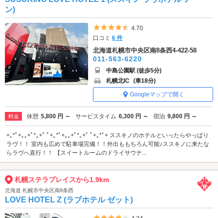
ン)
5つ星のうち4.5
4.70
口コミ
6 件
北海道札幌市中央区南8条西4-422-58
011-563-6220
中島公園駅 (徒歩5分)
札幌北IC
(車18分)
Googleマップで開く
休憩
5,800 円 ～
サービスタイム
6,300 円 ～
宿泊
9,800 円 ～
料金
+｡*ﾟ+｡｡+ﾟ*｡+ﾟ ﾟ+｡*ﾟ+｡｡+ﾟ*｡+ﾟ ﾟ+｡*ﾟ+ ススキノのホテルといったらやっぱり
ラヴ！！ 室内も広めで駐車場完備！！外出ももちろん可能♪ススキノに来たな
らラヴへ直行！！ 【スイートルームのドライサウナ...
札幌ステラプレイスから1.9km
北海道 札幌市中央区南8条西
LOVE HOTEL Z (ラブホテル ゼット)
5つ星のうち4