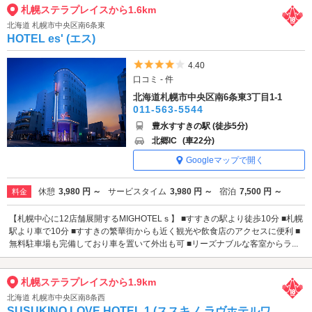
札幌ステラプレイスから1.6km
北海道 札幌市中央区南6条東
HOTEL es' (エス)
5つ星のうち4
4.40
口コミ - 件
北海道札幌市中央区南6条東3丁目1-1
011-563-5544
豊水すすきの駅 (徒歩5分)
北郷IC
(車22分)
Googleマップで開く
休憩
3,980 円 ～
サービスタイム
3,980 円 ～
宿泊
7,500 円 ～
料金
【札幌中心に12店舗展開するMIGHOTELｓ】 ■すすきの駅より徒歩10分 ■札幌
駅より車で10分 ■すすきの繁華街からも近く観光や飲食店のアクセスに便利 ■
無料駐車場も完備しており車を置いて外出も可 ■リーズナブルな客室からラ...
札幌ステラプレイスから1.9km
北海道 札幌市中央区南8条西
SUSUKINO LOVE HOTEL 1 (ススキノ ラヴホテルワ