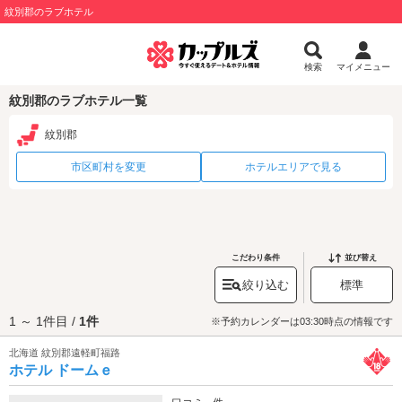
紋別郡のラブホテル
検索
マイメニュー
紋別郡のラブホテル一覧
紋別郡
市区町村を変更
ホテルエリアで見る
こだわり条件
並び替え
絞り込む
標準
1 ～ 1件目 /
1件
※予約カレンダーは03:30時点の情報です
北海道 紋別郡遠軽町福路
ホテル ドームｅ