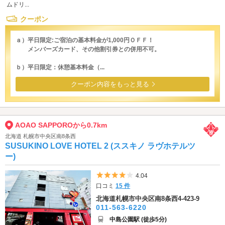
ムドリ...
クーポン
ａ）平日限定:ご宿泊の基本料金が1,000円ＯＦＦ！
メンバーズカード、その他割引券との併用不可。
ｂ）平日限定：休憩基本料金（...
クーポン内容をもっと見る
AOAO SAPPOROから0.7km
北海道 札幌市中央区南8条西
SUSUKINO LOVE HOTEL 2 (ススキノ ラヴホテルツ
ー)
5つ星のうち4
4.04
口コミ
15 件
北海道札幌市中央区南8条西4-423-9
011-563-6220
中島公園駅 (徒歩5分)