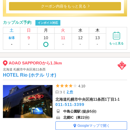
クーポン内容をもっと見る
カップルズ予約
インボイス対応
土
日
月
火
水
木
8
9
10
11
12
13
8/
-
-
-
-
-
もっと見る
AOAO SAPPOROから1.3km
北海道 札幌市中央区南11条西
HOTEL Rio (ホテル リオ)
5つ星のうち4
4.10
口コミ
2 件
北海道札幌市中央区南11条西1丁目1-1
011-511-3399
中島公園駅 (徒歩5分)
北郷IC
(車22分)
Googleマップで開く