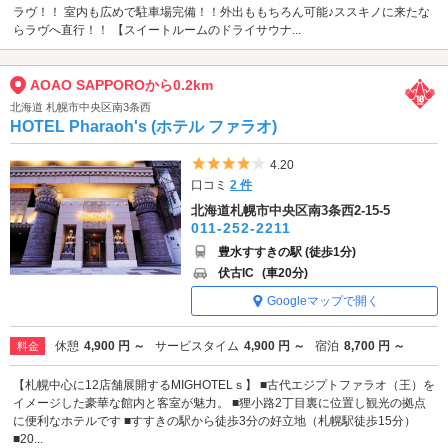
ラヴ！！ 室内も広めで駐車場完備！！外出ももちろん可能♪ススキノに来たな
らラヴへ直行！！ 【スイートルームのドライサウナ...
AOAO SAPPOROから0.2km
北海道 札幌市中央区南3条西
HOTEL Pharaoh's (ホテル ファラオ)
5つ星のうち4
4.20
口コミ
2 件
北海道札幌市中央区南3条西2-15-5
011-252-2211
豊水すすきの駅 (徒歩1分)
伏古IC
(車20分)
Googleマップで開く
休憩
4,900 円 ～
サービスタイム
4,900 円 ～
宿泊
8,700 円 ～
料金
【札幌中心に12店舗展開するMIGHOTELｓ】 ■古代エジプトファラオ（王）を
イメージした豪華な館内と客室が魅力。 ■狸小路2丁目裏に位置し観光の拠点
に便利なホテルです ■すすきの駅から徒歩3分の好立地（札幌駅徒歩15分）
■20...