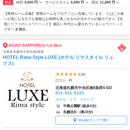
休憩
4,000 円 ～
サービスタイム
6,990 円 ～
宿泊
11,690 円 ～
料金
【禁煙ルーム完備】 禁煙ルームをフロアごとに完備しています。 たばこの臭
いが気になる方でも素敵なお時間を過ごせるのが当ホテルの魅力です☆ 【全
室にリファのシャワーヘッド】 幅広い年代から愛されているシャワーヘッド
です♡ 多機能...
AOAO SAPPOROから0.8km
北海道 札幌市中央区南8条西
HOTEL Rima Style LUXE (ホテル リマスタイル リュ
クス)
5つ星のうち5
5.00
口コミ - 件
北海道札幌市中央区南8条西4-422
011-511-5101
ホテル リマ グループ
中島公園駅 (徒歩3分)
札幌北IC
(車20分)
Googleマップで開く