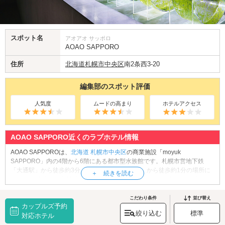
スポット名
アオアオ サッポロ
AOAO SAPPORO
住所
北海道
札幌市中央区
南2条西3-20
編集部のスポット評価
人気度
ムードの高まり
ホテルアクセス
AOAO SAPPORO近くのラブホテル情報
AOAO SAPPOROは、
北海道
札幌市中央区
の商業施設「moyuk
SAPPORO」内の4階から6階にある都市型水族館です。札幌市営地下鉄
「大通駅」から徒歩約3分、札幌市電「狸小路駅」から徒歩約1分の場所に
あり、朝10時から夜22時まで年中無休で営業しています。館内には様々な
生物が暮らしており、中でもキタイワトビペンギンを間近で観察できるコ
ーナーや、クラゲが漂う幻想的な水槽などが人気です。その他、広大な海
こだわり条件
並び替え
カップルズ予約
の世界をデジタルアートで再現した「BLUE ROOM」や、人気ベーカリー
絞り込む
標準
＆バー「シロクマベーカリー＆」も好評です。札幌デートの際に、ぜひお
対応ホテル
立ち寄りください。