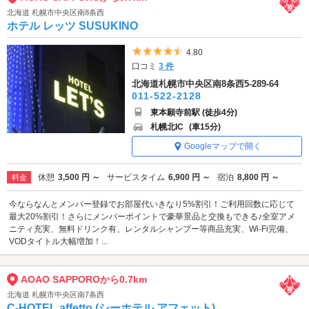
北海道 札幌市中央区南8条西
ホテル レッツ SUSUKINO
5つ星のうち4.5
4.80
口コミ
3 件
北海道札幌市中央区南8条西5-289-64
011-522-2128
東本願寺前駅 (徒歩4分)
札幌北IC
(車15分)
Googleマップで開く
休憩
3,500 円 ～
サービスタイム
6,900 円 ～
宿泊
8,800 円 ～
料金
今ならなんとメンバー登録でお部屋代いきなり5%割引！ご利用回数に応じて
最大20%割引！さらにメンバーポイントで豪華景品と交換もできる♪全室アメ
ニティ充実、無料ドリンク有、レンタルシャンプー等商品充実、Wi-Fi完備、
VODタイトル大幅増加！...
AOAO SAPPOROから0.7km
北海道 札幌市中央区南7条西
C-HOTEL affetto (シーホテル アフェット)