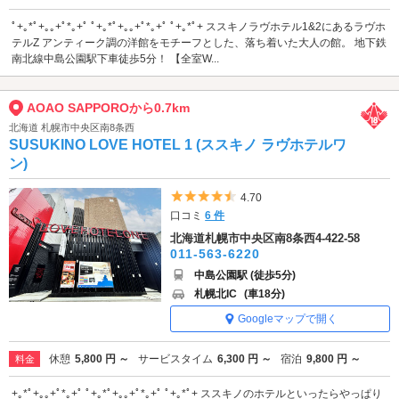
ﾟ+｡*ﾟ+｡｡+ﾟ*｡+ﾟ ﾟ+｡*ﾟ+｡｡+ﾟ*｡+ﾟ ﾟ+｡*ﾟ+ ススキノラヴホテル1&2にあるラヴホ
テルZ アンティーク調の洋館をモチーフとした、落ち着いた大人の館。 地下鉄
南北線中島公園駅下車徒歩5分！ 【全室W...
AOAO SAPPOROから0.7km
北海道 札幌市中央区南8条西
SUSUKINO LOVE HOTEL 1 (ススキノ ラヴホテルワ
ン)
5つ星のうち4.5
4.70
口コミ
6 件
北海道札幌市中央区南8条西4-422-58
011-563-6220
中島公園駅 (徒歩5分)
札幌北IC
(車18分)
Googleマップで開く
休憩
5,800 円 ～
サービスタイム
6,300 円 ～
宿泊
9,800 円 ～
料金
+｡*ﾟ+｡｡+ﾟ*｡+ﾟ ﾟ+｡*ﾟ+｡｡+ﾟ*｡+ﾟ ﾟ+｡*ﾟ+ ススキノのホテルといったらやっぱり