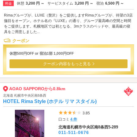
休憩
3,200 円 ～
サービスタイム
3,200 円 ～
宿泊
6,500 円 ～
料金
Rimaグループが、LUXE（贅沢）をご提供しますRimaグループが、待望の3店
舗目をオープン。ホテル名の『LUXE』の通り、グループ最高峰の空間と時間
をご提供します。札幌地区では初となる、3mクラスのベッドや、最高級の寝
具をご用意しました...
クーポン
休憩500円OFF or 宿泊1部 1,000円OFF
クーポン内容をもっと見る
AOAO SAPPOROから0.8km
北海道 札幌市中央区南8条西
HOTEL Rima Style (ホテル リマ スタイル)
5つ星のうち3.5
3.85
口コミ
4 件
北海道札幌市中央区南8条西5-289
011-511-0676