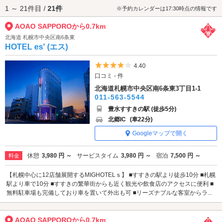
1 ～ 21件目 /
21件
AOAO SAPPOROへは、
すすきのエリアのラブホテル
からもアクセスが便
※予約カレンダーは17:30時点の情報です
利です。
AOAO SAPPOROから0.7km
北海道 札幌市中央区南6条東
HOTEL es' (エス)
5つ星のうち4
4.40
口コミ - 件
北海道札幌市中央区南6条東3丁目1-1
011-563-5544
豊水すすきの駅 (徒歩5分)
北郷IC
(車22分)
Googleマップで開く
休憩
3,980 円 ～
サービスタイム
3,980 円 ～
宿泊
7,500 円 ～
料金
【札幌中心に12店舗展開するMIGHOTELｓ】 ■すすきの駅より徒歩10分 ■札幌
駅より車で10分 ■すすきの繁華街からも近く観光や飲食店のアクセスに便利 ■
無料駐車場も完備しており車を置いて外出も可 ■リーズナブルな客室からラ...
AOAO SAPPOROから0.7km