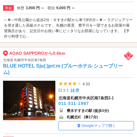
休憩
3,900 円 ～
宿泊
9,000 円 ～
料金
─ ✥ ─中島公園から徒歩2分・すすきの駅から車で約5分─ ✥ ─ ラグジュアリー
を突き通した高級ホテルです。 札幌の夜景、豊平川を一望できるお部屋や展
望風呂があり、記念日やお祝い事にピッタリなお部屋になっています。 【手
作り料理で心...
AOAO SAPPOROから0.6km
北海道 札幌市中央区南7条西
BLUE HOTEL Sju(:)pri:m (ブルーホテル シュープリー
ム)
5つ星のうち4
4.33
口コミ
18 件
北海道札幌市中央区南7条西2-1
011-511-1987
豊水すすきの駅 (徒歩3分)
札幌北IC
(車17分)
Googleマップで開く