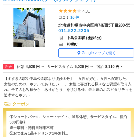
5つ星のうち4
4.31
口コミ
16 件
北海道札幌市中央区南7条西5丁目289-55
011-522-2235
中島公園駅 (徒歩3分)
札幌IC
Googleマップで開く
休憩
4,520 円 ～
サービスタイム
5,020 円 ～
宿泊
8,110 円 ～
料金
【すすきの駅や中島公園駅より徒歩３分】 「女性が好む、女性へ配慮した、
女性のための、ホテルでありたい･･･」 女性に喜ばれる様々なご要望を取り入
れ、全てのお客様から「ありがとう」を頂ける様、最上級のホスピタリティを
追求するホテル...
クーポン
①ショートパック、ショートナイト、通常休憩、サービスタイム、宿泊
500円割引
※土曜日・特料日利用不可
②おつまみ1品＋ドリンク1杯無料...