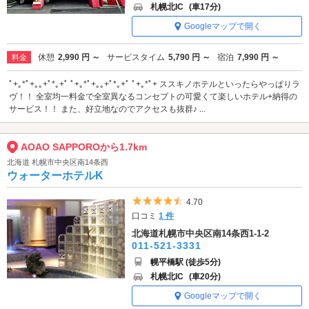
札幌北IC
(車17分)
Googleマップで開く
休憩
2,990 円 ～
サービスタイム
5,790 円 ～
宿泊
7,990 円 ～
料金
ﾟ+｡*ﾟ+｡｡+ﾟ*｡+ﾟ ﾟ+｡*ﾟ+｡｡+ﾟ*｡+ﾟ ﾟ+｡*ﾟ+ ススキノホテルといったらやっぱりラ
ヴ！！ 全室均一料金で全室異なるコンセプトの可愛くて楽しいホテル+納得の
サービス！！ また、好立地なのでアクセスも抜群♪ ...
AOAO SAPPOROから1.7km
北海道 札幌市中央区南14条西
ウォーターホテルK
5つ星のうち4.5
4.70
口コミ
1 件
北海道札幌市中央区南14条西1-1-2
011-521-3331
幌平橋駅 (徒歩5分)
札幌北IC
(車20分)
Googleマップで開く