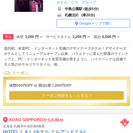
ホテル リマ グループ
中島公園駅 (徒歩5分)
札幌北IC
(車20分)
Googleマップで開く
休憩
3,200 円 ～
サービスタイム
3,200 円 ～
宿泊
6,500 円 ～
料金
道内初、全室PC・インターネット完備のデザイナーズホテル！デザイナーズ
ホテルとしてリニューアルオープン以来、バラエティに富んだ部屋のラインナ
ップと、PC・インターネット全室完備が表すように、ハイスペックな設備で
大人気のホテルリマスタイル。他...
クーポン
休憩500円OFF or 宿泊1部 1,000円OFF
クーポン内容をもっと見る
AOAO SAPPOROから0.8km
北海道 札幌市中央区南8条西
HOTEL L & L (ホテル エルアンドエル)