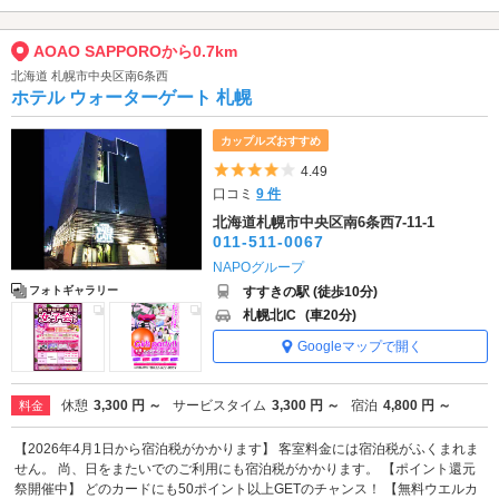
AOAO SAPPOROから0.7km
北海道 札幌市中央区南6条西
ホテル ウォーターゲート 札幌
カップルズおすすめ
5つ星のうち4
4.49
口コミ
9 件
北海道札幌市中央区南6条西7-11-1
011-511-0067
NAPOグループ
すすきの駅 (徒歩10分)
フォトギャラリー
札幌北IC
(車20分)
Googleマップで開く
休憩
3,300 円 ～
サービスタイム
3,300 円 ～
宿泊
4,800 円 ～
料金
【2026年4月1日から宿泊税がかかります】 客室料金には宿泊税がふくまれま
せん。 尚、日をまたいでのご利用にも宿泊税がかかります。 【ポイント還元
祭開催中】 どのカードにも50ポイント以上GETのチャンス！ 【無料ウエルカ