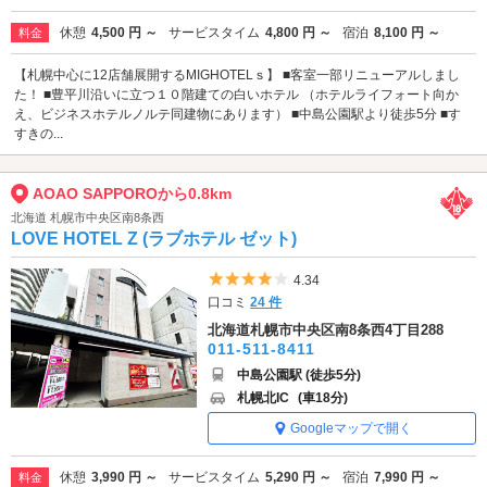
休憩
4,500 円 ～
サービスタイム
4,800 円 ～
宿泊
8,100 円 ～
料金
【札幌中心に12店舗展開するMIGHOTELｓ】 ■客室一部リニューアルしまし
た！ ■豊平川沿いに立つ１０階建ての白いホテル （ホテルライフォート向か
え、ビジネスホテルノルテ同建物にあります） ■中島公園駅より徒歩5分 ■す
すきの...
AOAO SAPPOROから0.8km
北海道 札幌市中央区南8条西
LOVE HOTEL Z (ラブホテル ゼット)
5つ星のうち4
4.34
口コミ
24 件
北海道札幌市中央区南8条西4丁目288
011-511-8411
中島公園駅 (徒歩5分)
札幌北IC
(車18分)
Googleマップで開く
休憩
3,990 円 ～
サービスタイム
5,290 円 ～
宿泊
7,990 円 ～
料金