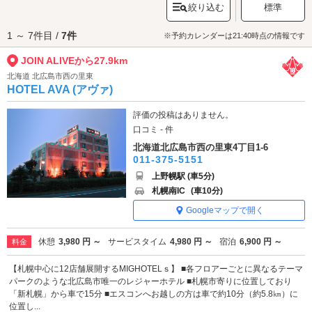
絞り込む
標準
魅力です。観覧車やアトラクションのある開放的なロケーションで、音楽
とレジャーを一緒に満喫しましょう。
1 ～ 7件目 /
7件
JOIN ALIVEへは、
岩見沢エリアのラブホテル
からもアクセスが便利です。
※予約カレンダーは21:40時点の情報です
JOIN ALIVEから27.9km
北海道 北広島市西の里東
HOTEL AVA (アヴァ)
評価の投稿はありません。
口コミ - 件
北海道北広島市西の里東4丁目1-6
011-375-5151
上野幌駅 (車5分)
札幌南IC
(車10分)
Googleマップで開く
休憩
3,980 円 ～
サービスタイム
4,980 円 ～
宿泊
6,900 円 ～
料金
【札幌中心に12店舗展開するMIGHOTELｓ】 ■各フロアーごとに異なるテーマ
パークのような北広島市唯一のレジャーホテル ■札幌市寄りに位置しており
「新札幌」から車で15分 ■エスコンへお越しの方は車で約10分（約5.8㎞）に
位置し...