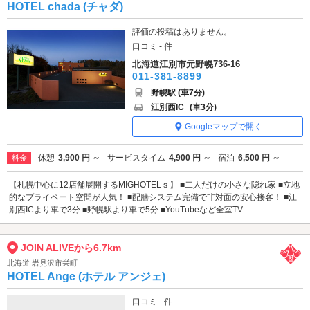
HOTEL chada (チャダ)
評価の投稿はありません。
口コミ - 件
北海道江別市元野幌736-16
011-381-8899
野幌駅 (車7分)
江別西IC
(車3分)
Googleマップで開く
休憩
3,900 円 ～
サービスタイム
4,900 円 ～
宿泊
6,500 円 ～
料金
【札幌中心に12店舗展開するMIGHOTELｓ】 ■二人だけの小さな隠れ家 ■立地
的なプライベート空間が人気！ ■配膳システム完備で非対面の安心接客！ ■江
別西ICより車で3分 ■野幌駅より車で5分 ■YouTubeなど全室TV...
JOIN ALIVEから6.7km
北海道 岩見沢市栄町
HOTEL Ange (ホテル アンジェ)
口コミ - 件