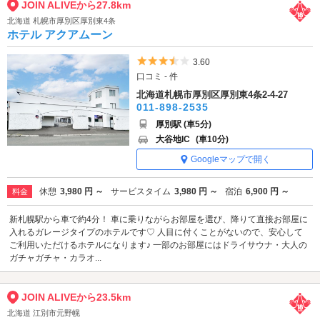
JOIN ALIVEから27.8km
北海道 札幌市厚別区厚別東4条
ホテル アクアムーン
5つ星のうち3.5
3.60
口コミ - 件
北海道札幌市厚別区厚別東4条2-4-27
011-898-2535
厚別駅 (車5分)
大谷地IC
(車10分)
Googleマップで開く
休憩
3,980 円 ～
サービスタイム
3,980 円 ～
宿泊
6,900 円 ～
料金
新札幌駅から車で約4分！ 車に乗りながらお部屋を選び、降りて直接お部屋に
入れるガレージタイプのホテルです♡ 人目に付くことがないので、安心して
ご利用いただけるホテルになります♪ 一部のお部屋にはドライサウナ・大人の
ガチャガチャ・カラオ...
JOIN ALIVEから23.5km
北海道 江別市元野幌