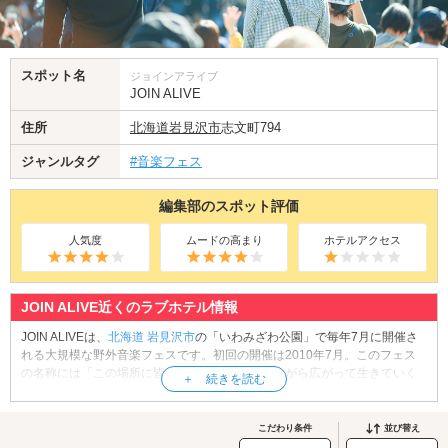
スポット名
ジョインアライブ
JOIN ALIVE
住所
北海道
岩見沢市
志文町794
ジャンルタグ
#音楽フェス
編集部のスポット評価
人気度
ムードの高まり
ホテルアクセス
JOIN ALIVE近くのラブホテル情報
JOIN ALIVEは、
北海道
岩見沢市
の「いわみざわ公園」で毎年7月に開催さ
れる大規模な野外音楽フェスです。初回の開催は2010年7月。このフェス
の名称には「この場所に皆が集まり、つながりながら広がって生きていく
喜びを感じる」というメッセージが込められており、J-POP、ロック、パ
ンク、ヒップホップなど、幅広いジャンルの豪華アーティストが多数出演
します。また、会場である「いわみざわ公園」は、遊園地「北海道グリー
こだわり条件
並び替え
ンランド」と隣接しており、ライブとあわせて遊園地気分を楽しめるのも