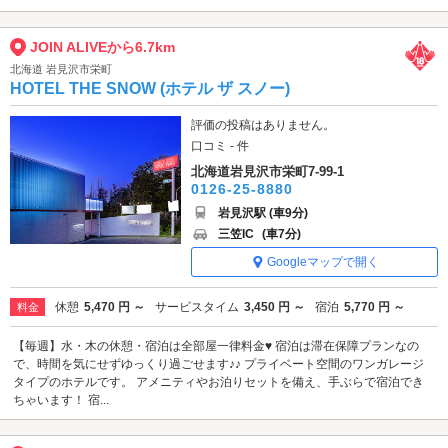
JOIN ALIVEから6.7km
北海道 岩見沢市栄町
HOTEL THE SNOW (ホテル ザ スノー)
評価の投稿はありません。
口コミ - 件
北海道岩見沢市栄町7-99-1
0126-25-8880
岩見沢駅 (車9分)
三笠IC
(車7分)
Googleマップで開く
休憩
5,470 円 ～
サービスタイム
3,450 円 ～
宿泊
5,770 円 ～
料金
【毎週】水・木の休憩・宿泊は全部屋一律料金♥ 宿泊は滞在保障プランなの
で、時間を気にせずゆっくり過ごせます♪♪ プライベート空間のワンガレージ
タイプのホテルです。 アメニティやお泊りセットを備え、手ぶらで宿泊でき
ちゃいます！ 宿...