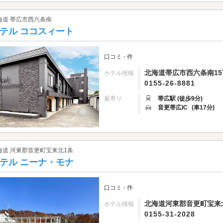
海道 帯広市西六条南
テル ココスィート
口コミ - 件
北海道帯広市西六条南15丁
ホテル情報
0155-26-8881
最寄り
帯広駅 (徒歩9分)
音更帯広IC
(車17分)
海道 河東郡音更町宝来北1条
テル ニーナ・モナ
口コミ - 件
北海道河東郡音更町宝来北
ホテル情報
0155-31-2028