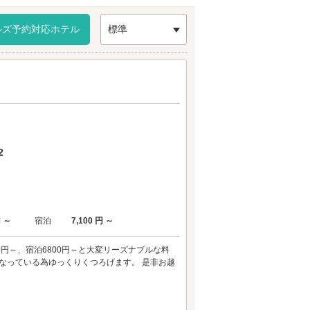
ルズ予約対応ホテル
標準
2
円 ～
宿泊
7,100 円 ～
3800円～、宿泊6800円～と大変リーズナブルな料
なっている為ゆっくりくつろげます。 是非お越