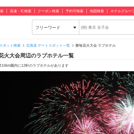
索
高速・IC検索
クーポン検索
予約可検索
地図検索
ホテルグルー
フリーワード
スポット検索
北海道 デートスポット一覧
勝毎花火大会 ラブホテル
花火大会周辺のラブホテル一覧
径10km圏内に12軒のラブホテルがあります