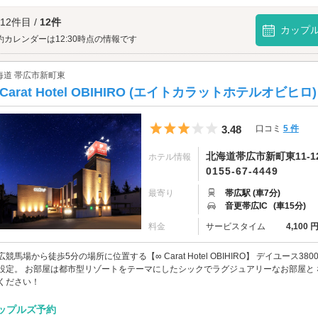
花火大会へは、
帯広・十勝エリアのラブホテル
からもアクセスが便利です。
 12件目 /
12件
カップ
約カレンダーは12:30時点の情報です
海道 帯広市新町東
 Carat Hotel OBIHIRO (エイトカラットホテルオビヒロ)
5つ星のうち3
3.48
口コミ
5 件
北海道帯広市新町東11-1
ホテル情報
0155-67-4449
最寄り
帯広駅 (車7分)
音更帯広IC
(車15分)
料金
サービスタイム
4,100 
広競馬場から徒歩5分の場所に位置する【∞ Carat Hotel OBIHIRO】 デイユース
設定。 お部屋は都市型リゾートをテーマにしたシックでラグジュアリーなお部屋と 
ください！
ップルズ予約