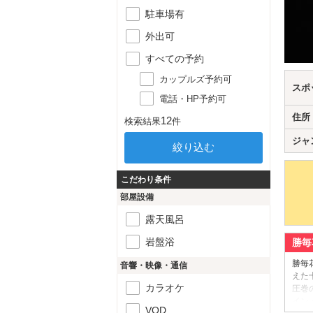
駐車場有
外出可
すべての予約
カップルズ予約可
スポ
電話・HP予約可
住所
12
検索結果
件
ジャ
こだわり条件
部屋設備
露天風呂
岩盤浴
勝毎
勝毎
音響・映像・通信
えた
カラオケ
圧巻
イン
VOD