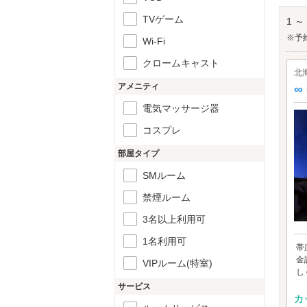
勝毎
TVゲーム
1 ～
※予
Wi-Fi
クロームキャスト
北
アメニティ
∞
電気マッサージ器
コスプレ
部屋タイプ
SMルーム
禁煙ルーム
3名以上利用可
1名利用可
帯
金
VIPルーム(特室)
し
サービス
カ