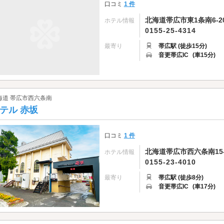
口コミ
1 件
北海道帯広市東1条南6-20
ホテル情報
0155-25-4314
最寄り
帯広駅 (徒歩15分)
音更帯広IC
(車15分)
海道 帯広市西六条南
テル 赤坂
口コミ
1 件
北海道帯広市西六条南15-
ホテル情報
0155-23-4010
最寄り
帯広駅 (徒歩8分)
音更帯広IC
(車17分)