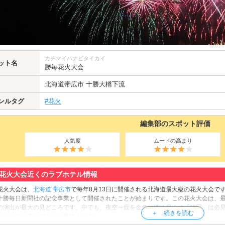
カチマイハナビタイカイ
ット名
勝毎花火大会
北海道
帯広市
十勝大橋下流
ンルタグ
#花火
編集部のスポット評価
人気度
ムードの高まり
花火大会近くのラブホテル情報
花火大会は、
北海道
帯広市
で毎年8月13日に開催される北海道最大級の花火大会です
十勝毎日新聞社の記念事業として開催されたことが始まりです。この花火大会は、
の演出が最大の見どころです。中でも、夜空一面を金色に埋め尽くす「錦冠」は必
メント性の高い演出をご堪能ください。