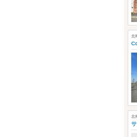
北
C
北
サ