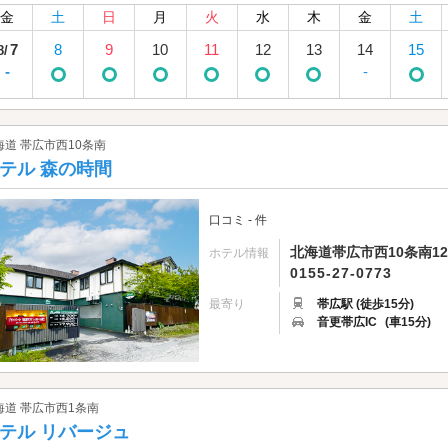
金
土
日
月
火
水
木
金
土
7
8
9
10
11
12
13
14
15
8/
-
-
海道 帯広市西10条南
テル 森の時間
口コミ - 件
北海道帯広市西10条南12-
ホテル情報
0155-27-0773
最寄り
帯広駅 (徒歩15分)
音更帯広IC
(車15分)
海道 帯広市西1条南
テル リバージュ