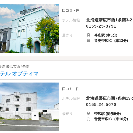
口コミ - 件
北海道帯広市西1条南3-2
ホテル情報
0155-25-3751
最寄り
帯広駅 (車5分)
音更帯広IC
(車13分)
海道 帯広市西7条南
テル オプティマ
口コミ - 件
北海道帯広市西7条南13-2
ホテル情報
0155-24-5070
最寄り
帯広駅 (徒歩9分)
音更帯広IC
(車16分)