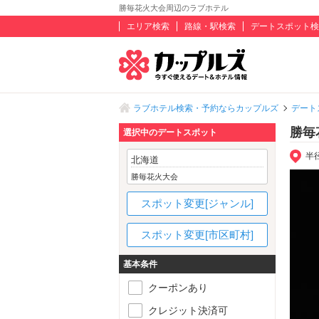
勝毎花火大会周辺のラブホテル
エリア検索
路線・駅検索
デートスポット検
ラブホテル検索・予約ならカップルズ
デート
勝毎
選択中のデートスポット
半
北海道
勝毎花火大会
スポット変更[ジャンル]
スポット変更[市区町村]
基本条件
クーポンあり
クレジット決済可