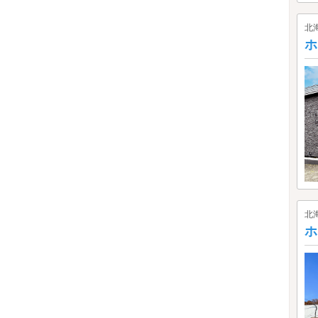
北
ホ
北
ホ