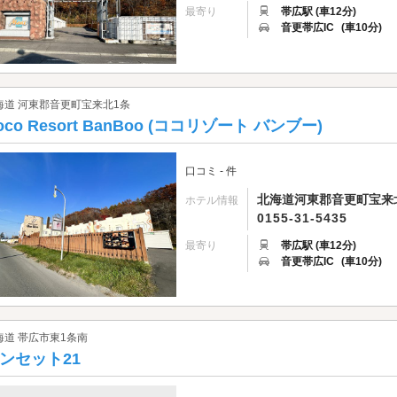
最寄り
帯広駅 (車12分)
音更帯広IC
(車10分)
海道 河東郡音更町宝来北1条
oco Resort BanBoo (ココリゾート バンブー)
口コミ - 件
北海道河東郡音更町宝来北
ホテル情報
0155-31-5435
最寄り
帯広駅 (車12分)
音更帯広IC
(車10分)
海道 帯広市東1条南
ンセット21