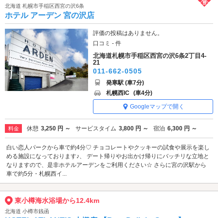
北海道 札幌市手稲区西宮の沢6条
ホテル アーデン 宮の沢店
評価の投稿はありません。
口コミ - 件
北海道札幌市手稲区西宮の沢6条2丁目4-
21
011-662-0505
発寒駅 (車7分)
札幌西IC
(車4分)
Googleマップで開く
休憩
3,250 円 ～
サービスタイム
3,800 円 ～
宿泊
6,300 円 ～
料金
白い恋人パークから車で約4分♡ チョコレートやクッキーの試食や展示を楽し
める施設になっております♪、 デート帰りやお出かけ帰りにバッチリな立地と
なりますので、是非ホテルアーデンをご利用ください☆ さらに宮の沢駅から
車で約5分・札幌西イ...
東小樽海水浴場から12.4km
北海道 小樽市銭函