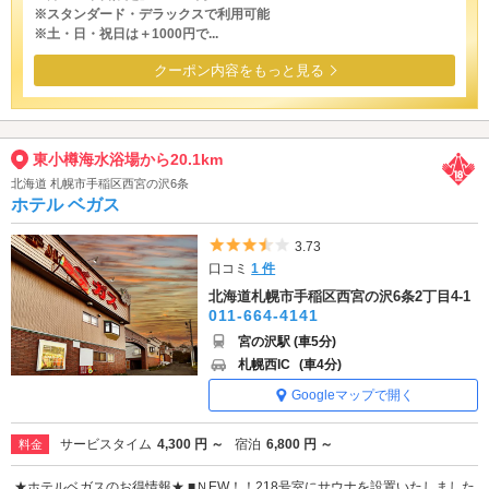
※スタンダード・デラックスで利用可能
※土・日・祝日は＋1000円で...
クーポン内容をもっと見る
東小樽海水浴場から20.1km
北海道 札幌市手稲区西宮の沢6条
ホテル ベガス
5つ星のうち3.5
3.73
口コミ
1 件
北海道札幌市手稲区西宮の沢6条2丁目4-1
011-664-4141
宮の沢駅 (車5分)
札幌西IC
(車4分)
Googleマップで開く
サービスタイム
4,300 円 ～
宿泊
6,800 円 ～
料金
★ホテルベガスのお得情報★ ■ＮEW！！218号室にサウナを設置いたしました