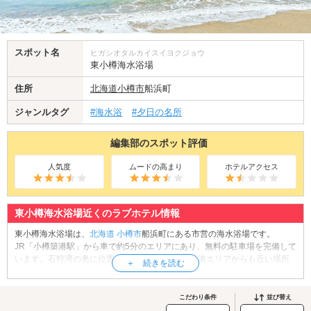
スポット名
ヒガシオタルカイスイヨクジョウ
東小樽海水浴場
住所
北海道
小樽市
船浜町
ジャンルタグ
#海水浴
#夕日の名所
編集部のスポット評価
人気度
ムードの高まり
ホテルアクセス
東小樽海水浴場近くのラブホテル情報
東小樽海水浴場は、
北海道
小樽市
船浜町にある市営の海水浴場です。
JR「小樽築港駅」から車で約5分のエリアにあり、無料の駐車場を完備して
います。石狩湾の奥に位置し、小樽市街地や小樽港エリアからも近い場所
にありながら、波が穏やかで水質も良く、海水浴初心者にも安心のビーチ
です。また、トイレなども設置されているので、快適に過ごせますよ。
2026年の開設期間は7月11日から8月23日まで。夏は水着に着替えて海水浴
こだわり条件
並び替え
デートに出かけませんか？開放的な空間がおふたりの絆を一段と深めてく