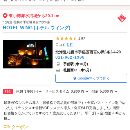
東小樽海水浴場から20.1km
北海道 札幌市手稲区西宮の沢6条
HOTEL WING (ホテル ウィング)
5つ星のうち4.5
4.52
口コミ
3 件
北海道札幌市手稲区西宮の沢6条2-4-20
011-662-1968
手稲駅 (車10分)
札幌西IC
(車5分)
Googleマップで開く
休憩
3,800 円 ～
サービスタイム
3,800 円 ～
宿泊
5,300 円 ～
料金
最新VODシステム導入！低価格で高品質の部屋です♪ 全室バス・トイレ別でゆ
ったりリラックス★最新VODシステム導入！全室Wi-Fi完備しました♪ 清潔・
低価格を心がけていますので１度お試しください。 平日(日～金)宿泊20時から
最...
クーポン