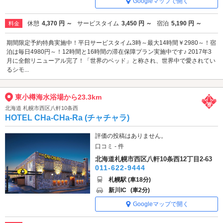
Googleマップで開く
休憩
4,370 円 ～
サービスタイム
3,450 円 ～
宿泊
5,190 円 ～
料金
期間限定予約特典実施中！平日サービスタイム3時～最大14時間￥2980～！宿
泊は毎日4980円～！12時間と16時間の滞在保障プラン実施中です♪ 2017年3
月に全館リニューアル完了！「世界のベッド」と称され、世界中で愛されてい
るシモ...
東小樽海水浴場から23.3km
北海道 札幌市西区八軒10条西
HOTEL CHa-CHa-Ra (チャチャラ)
評価の投稿はありません。
口コミ - 件
北海道札幌市西区八軒10条西12丁目2-63
011-622-9444
札幌駅 (車18分)
新川IC
(車2分)
Googleマップで開く