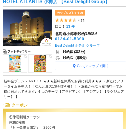
HOTEL ATLANTIS 小樽店 【Best Delight Group】
カップルズおすすめ
5つ星のうち4.5
4.76
口コミ
13 件
北海道小樽市銭函3-508-6
0134-61-5390
Best Delight ホテル グループ
銭函駅 (車5分)
フォトギャラリー
銭函IC
(車5分)
Googleマップで開く
新料金プランSTART！！ ★★★新料金体系でお得に利用★★★ ・新たにフリ
ータイムを導入！！なんと最大13時間利用！！ ・深夜からなら宿泊均一でお
得に宿泊もできます♪ ４つのテーマ【アラビアン】【アジアン】【ラグジュア
リー】【...
クーポン
①休憩割引クーポン
休憩2時間
『月～金曜日限定』 2900円