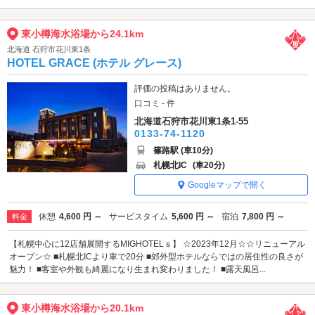
東小樽海水浴場から24.1km
北海道 石狩市花川東1条
HOTEL GRACE (ホテル グレース)
評価の投稿はありません。
口コミ - 件
北海道石狩市花川東1条1-55
0133-74-1120
篠路駅 (車10分)
札幌北IC
(車20分)
Googleマップで開く
休憩
4,600 円 ～
サービスタイム
5,600 円 ～
宿泊
7,800 円 ～
料金
【札幌中心に12店舗展開するMIGHOTELｓ】 ☆2023年12月☆☆リニューアル
オープン☆ ■札幌北ICより車で20分 ■郊外型ホテルならではの居住性の良さが
魅力！ ■客室や外観も綺麗になり生まれ変わりました！ ■露天風呂...
東小樽海水浴場から20.1km