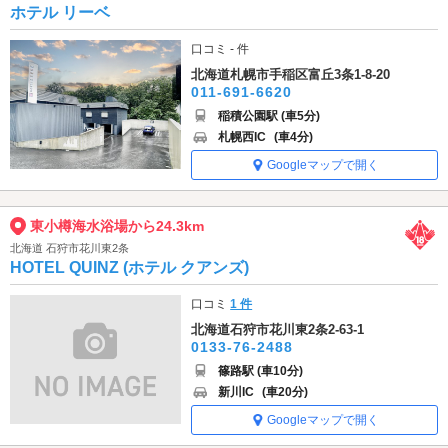
ホテル リーベ
口コミ - 件
北海道札幌市手稲区富丘3条1-8-20
011-691-6620
稲積公園駅 (車5分)
札幌西IC
(車4分)
Googleマップで開く
東小樽海水浴場から24.3km
北海道 石狩市花川東2条
HOTEL QUINZ (ホテル クアンズ)
口コミ
1 件
北海道石狩市花川東2条2-63-1
0133-76-2488
篠路駅 (車10分)
新川IC
(車20分)
Googleマップで開く