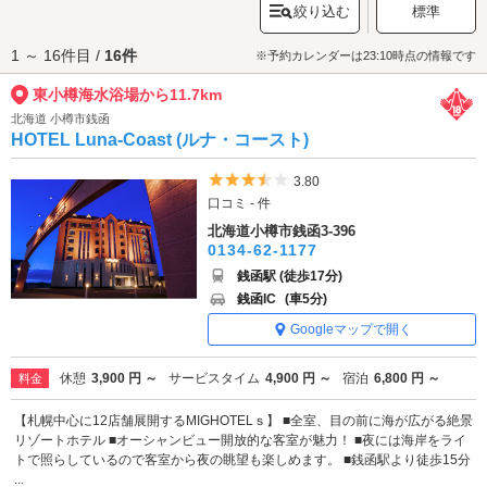
絞り込む
標準
れるはずですよ。
東小樽海水浴場へは、
小樽エリアのラブホテル
からもアクセスが便利で
1 ～ 16件目 /
16件
す。
※予約カレンダーは23:10時点の情報です
東小樽海水浴場から11.7km
北海道 小樽市銭函
HOTEL Luna-Coast (ルナ・コースト)
5つ星のうち3.5
3.80
口コミ - 件
北海道小樽市銭函3-396
0134-62-1177
銭函駅 (徒歩17分)
銭函IC
(車5分)
Googleマップで開く
休憩
3,900 円 ～
サービスタイム
4,900 円 ～
宿泊
6,800 円 ～
料金
【札幌中心に12店舗展開するMIGHOTELｓ】 ■全室、目の前に海が広がる絶景
リゾートホテル ■オーシャンビュー開放的な客室が魅力！ ■夜には海岸をライ
トで照らしているので客室から夜の眺望も楽しめます。 ■銭函駅より徒歩15分
...