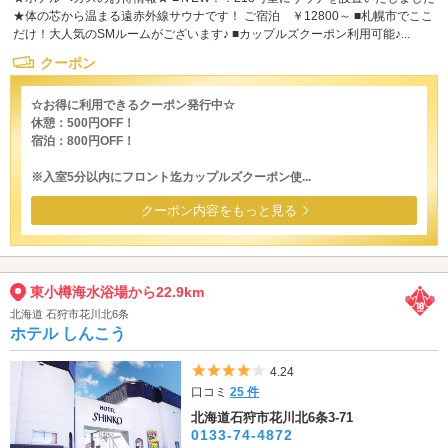
★体の芯から温まる遠赤外線サウナです！ ご宿泊 ￥12800～ ■札幌市でここ
だけ！大人気のSMルームがございます♪ ■カップルズクーポン利用可能♪...
クーポン
☆お得に利用できるクーポン発行中☆
休憩：500円OFF！
宿泊：800円OFF！
※入室5分以内にフロント迄カップルズクーポン使...
クーポン内容をもっと見る
東小樽海水浴場から22.9km
北海道 石狩市花川北6条
ホテル しんこう
5つ星のうち4
4.24
口コミ
25 件
北海道石狩市花川北6条3-71
0133-74-4872