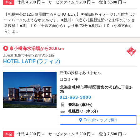
休憩
4,200 円 ～
サービスタイム
5,200 円 ～
宿泊
5,500 円 ～
料金
【札幌中心に12店舗展開するMIGHOTELｓ】 ■海賊船をイメージした館内はテ
ーマパークのようなホテルです。 ■新川ＩＣ近く札幌新道沿いとお車のアクセ
ス抜群！ ■新川ＩＣ（千歳方面から）より車で2分 ■札幌西ＩＣ（小樽方面か
ら）よ...
東小樽海水浴場から20.6km
北海道 札幌市手稲区西宮の沢1条
HOTEL LATiF (ラティフ)
評価の投稿はありません。
口コミ - 件
北海道札幌市手稲区西宮の沢1条1丁目1-
25
011-663-9000
発寒駅 (車2分)
札幌西IC
(車5分)
Googleマップで開く
休憩
4,200 円 ～
サービスタイム
5,200 円 ～
宿泊
7,500 円 ～
料金