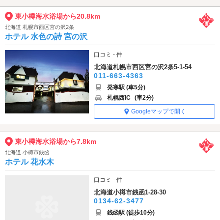
東小樽海水浴場から20.8km
北海道 札幌市西区宮の沢2条
ホテル 水色の詩 宮の沢
口コミ - 件
北海道札幌市西区宮の沢2条5-1-54
011-663-4363
発寒駅 (車5分)
札幌西IC
(車2分)
Googleマップで開く
東小樽海水浴場から7.8km
北海道 小樽市銭函
ホテル 花水木
口コミ - 件
北海道小樽市銭函1-28-30
0134-62-3477
銭函駅 (徒歩10分)