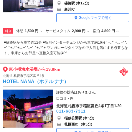
篠路駅 (車12分)
新川IC
Googleマップで開く
休憩
1,500 円 ～
サービスタイム
2,900 円 ～
宿泊
4,800 円 ～
料金
■篠路駅から車で約12分 ■新川インターチェンジから車で約16分 ﾟ+｡*ﾟ+｡｡+ﾟ*｡
+ﾟ ﾟ+｡*ﾟ+｡｡+ﾟ*｡+ﾟ ﾟ+｡*ﾟ+ ワンガレージタイプなので人目を気にする必要もな
く、車庫からお部屋へ直接入室可能(#^^...
東小樽海水浴場から19.8km
北海道 札幌市手稲区富丘4条
HOTEL NANA（ホテル ナナ）
評価の投稿はありません。
口コミ - 件
北海道札幌市手稲区富丘4条1丁目1-20
011-683-7311
稲積公園駅 (車5分)
札幌西IC
(車5分)