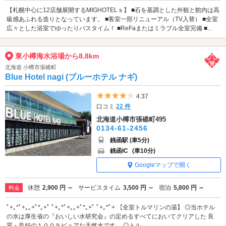
【札幌中心に12店舗展開するMIGHOTELｓ】 ■石を基調とした外観と館内は高
級感あふれる造りとなっています。 ■客室一部リニューアル（TV入替） ■全室
広々とした浴室でゆったりバスタイム！ ■ReFaまたはミラブル全室完備 ■...
東小樽海水浴場から8.8km
北海道 小樽市張碓町
Blue Hotel nagi (ブルーホテル ナギ)
5つ星のうち4
4.37
口コミ
22 件
北海道小樽市張碓町495
0134-61-2456
銭函駅 (車5分)
銭函IC
(車10分)
Googleマップで開く
休憩
2,900 円 ～
サービスタイム
3,500 円 ～
宿泊
5,800 円 ～
料金
ﾟ+｡*ﾟ+｡｡+ﾟ*｡+ﾟ ﾟ+｡*ﾟ+｡｡+ﾟ*｡+ﾟ ﾟ+｡*ﾟ+ 【全室トルマリンの湯】 ◎当ホテル
の水は厚生省の『おいしい水研究会』の定めるすべてにおいてクリアした 良
質・良好の１００％ピュアな天然水です。 ◎トル...