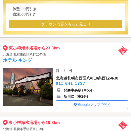
・休憩300円引き
・宿泊500円引き
クーポン内容をもっと見る
東小樽海水浴場から23.3km
北海道 札幌市西区八軒10条西
ホテル キング
口コミ - 件
北海道札幌市西区八軒10条西12-4-30
011-641-1737
発寒中央駅 (車5分)
新川IC
(車2分)
Googleマップで開く
東小樽海水浴場から19.8km
北海道 札幌市手稲区富丘3条