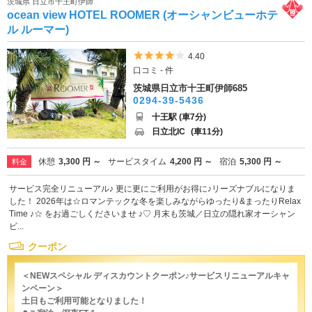
茨城県 日立市十王町伊師
ocean view HOTEL ROOMER (オーシャンビューホテ
ル ルーマー)
5つ星のうち4
4.40
口コミ - 件
茨城県日立市十王町伊師685
0294-39-5436
十王駅 (車7分)
日立北IC
(車11分)
休憩
3,300 円 ～
サービスタイム
4,200 円 ～
宿泊
5,300 円 ～
料金
サービス完全リニューアル♪ 更に更にご利用がお得に♪リーズナブルになりま
した！ 2026年は☆ロマンテックな冬を楽しみながらゆったり&まったりRelax
Time ♪☆ をお過ごしくださいませ ♪♡ 月末も茨城／日立の隠れ家オーシャン
ビ...
クーポン
＜NEWスペシャル ディスカウントクーポン♪サービスリニューアルキャ
ンペーン＞
土日もご利用可能となりました！