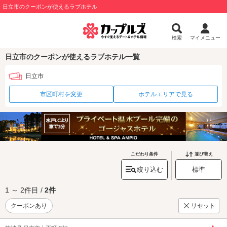
日立市のクーポンが使えるラブホテル
検索
マイメニュー
日立市のクーポンが使えるラブホテル一覧
日立市
市区町村を変更
ホテルエリアで見る
こだわり条件
並び替え
絞り込む
標準
1 ～ 2件目 /
2件
クーポンあり
リセット