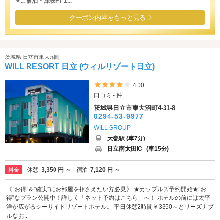
⚫︎こ宿泊・深夜FT 1...
クーポン内容をもっと見る
茨城県 日立市東大沼町
WILL RESORT 日立 (ウィルリゾート日立)
5つ星のうち4
4.00
口コミ - 件
茨城県日立市東大沼町4-31-8
0294-53-9977
WILL GROUP
大甕駅 (車7分)
日立南太田IC
(車15分)
休憩
3,350 円 ～
宿泊
7,120 円 ～
料金
《”お得”＆”確実”にお部屋を押さえたい方必見》 ★カップルズ予約開始★”お
得”なプラン公開中！詳しく「ネット予約はこちら」へ！ ホテルの前には太平
洋が広がるシーサイドリゾートホテル。 平日休憩2時間￥3350～とリーズナブ
ルなお...