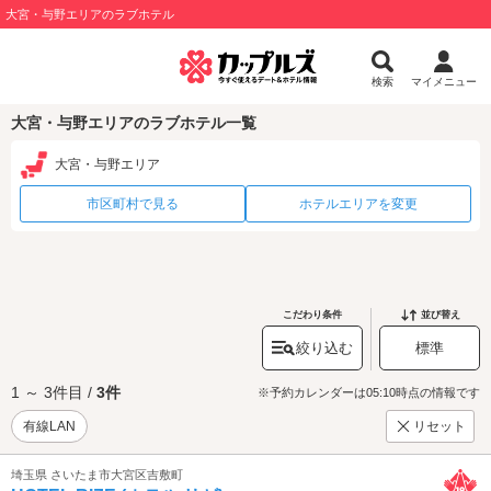
大宮・与野エリアのラブホテル
検索
マイメニュー
大宮・与野エリアのラブホテル一覧
大宮・与野エリア
市区町村で見る
ホテルエリアを変更
こだわり条件
並び替え
絞り込む
標準
1 ～ 3件目 /
3件
※予約カレンダーは05:10時点の情報です
有線LAN
リセット
埼玉県 さいたま市大宮区吉敷町