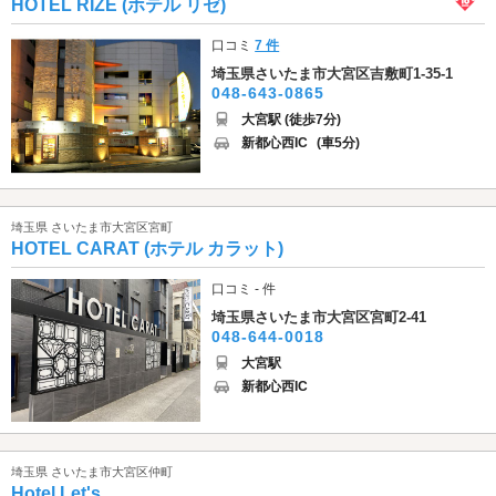
HOTEL RIZE (ホテル リゼ)
口コミ
7 件
埼玉県さいたま市大宮区吉敷町1-35-1
048-643-0865
大宮駅 (徒歩7分)
新都心西IC
(車5分)
埼玉県 さいたま市大宮区宮町
HOTEL CARAT (ホテル カラット)
口コミ - 件
埼玉県さいたま市大宮区宮町2-41
048-644-0018
大宮駅
新都心西IC
埼玉県 さいたま市大宮区仲町
Hotel Let's