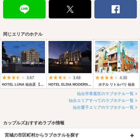
同じエリアのホテル
5つ星のうち3.5
5つ星のうち3.5
5つ星のうち4
3.67
3.68
4.30
HOTEL LUNA 仙台店 【Best Delight Group】
HOTEL ELDIA MODERN 仙台店 【Best Delight Group】
ホテル リトルバリ 仙台
仙台市青葉区のラブホテル一覧
仙台エリアすべてのラブホテル一覧
仙台愛子エリアのラブホテル一覧
カップルズおすすめラブホ情報
宮城の市区町村からラブホテルを探す