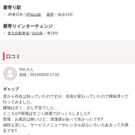
最寄り駅
JR東日本 /
JR仙山線
葛岡
-- 徒歩14分
最寄りインターチェンジ
東北自動車道
/
仙台南
-- 車18分
口コミ
lino さん
投稿：2015/03/25 17:03
ギャップ
昔から存在は知っていたのですが、名前が変わっていたので興味津々で
行ってみました。
建物は古く…少し不安でした…
ところが!!部屋はすごく綺麗でびっくりしました!!
部屋、お風呂は狭いけど、清潔感があって良かったです!!
値段も安いし、サービスメニューやレンタル品もいろいろあるって大満
足です!!