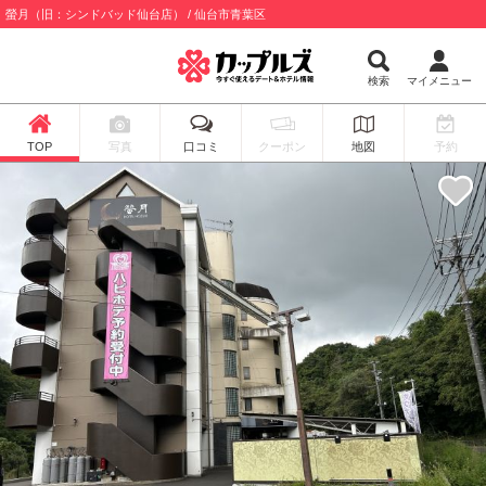
螢月（旧：シンドバッド仙台店） / 仙台市青葉区
検索
マイメニュー
TOP
写真
口コミ
クーポン
地図
予約