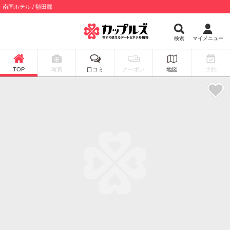
南国ホテル / 額田郡
検索
マイメニュー
TOP
写真
口コミ
クーポン
地図
予約