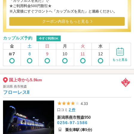
「カップルズを見た」で
★ご利用料金500円割引★
※入室後にすぐフロントへ「カップルズを見た」と連絡ください。
クーポン内容をもっと見る
カップルズ予約
今すぐ利用OK
金
土
日
月
火
水
7
8
9
10
11
12
8/
もっと見る
国上寺から5.9km
新潟県 燕市熊森
フローレスII
5つ星のうち4
4.33
口コミ
2 件
新潟県燕市熊森950
0256-97-1586
粟生津駅 (車5分)