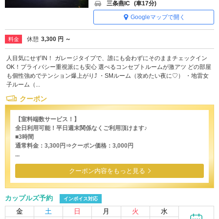
三条燕IC
(車17分)
Googleマップで開く
休憩
3,300 円 ～
料金
人目気にせずIN！ ガレージタイプで、誰にも会わずにそのままチェックイン
OK！プライバシー重視派にも安心 選べるコンセプトルームが激アツ どの部屋
も個性強めでテンション爆上がり⤴ ・SMルーム（攻めたい夜に♡） ・地雷女
子ルーム（...
クーポン
【室料端数サービス！】
全日利用可能！平日週末関係なくご利用頂けます♪
■3時間
通常料金：3,300円⇒クーポン価格：3,000円
...
クーポン内容をもっと見る
カップルズ予約
インボイス対応
金
土
日
月
火
水