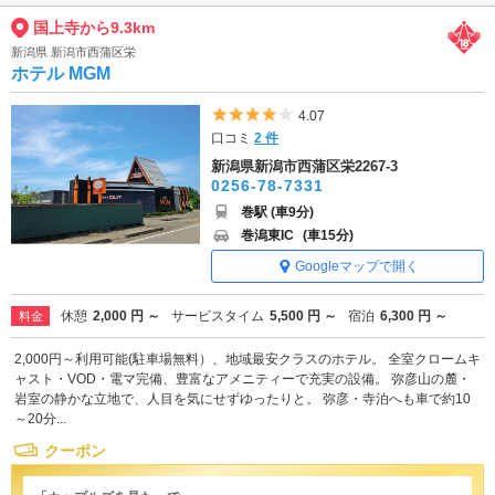
国上寺から9.3km
新潟県 新潟市西蒲区栄
ホテル MGM
5つ星のうち4
4.07
口コミ
2 件
新潟県新潟市西蒲区栄2267-3
0256-78-7331
巻駅 (車9分)
巻潟東IC
(車15分)
Googleマップで開く
休憩
2,000 円 ～
サービスタイム
5,500 円 ～
宿泊
6,300 円 ～
料金
2,000円～利用可能(駐車場無料）、地域最安クラスのホテル。 全室クロームキ
ャスト・VOD・電マ完備、豊富なアメニティーで充実の設備。 弥彦山の麓・
岩室の静かな立地で、人目を気にせずゆったりと。 弥彦・寺泊へも車で約10
～20分...
クーポン