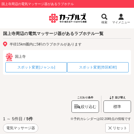
国上寺周辺の電気マッサージ器があるラブホテル
検索
マイメニュー
国上寺周辺の電気マッサージ器があるラブホテル一覧
半径15km圏内に5軒のラブホテルがあります
国上寺
スポット変更[ジャンル]
スポット変更[市区町村]
こだわり条件
並び替え
絞り込む
標準
1 ～ 5件目 /
5件
※予約カレンダーは02:20時点の情報です
電気マッサージ器
リセット