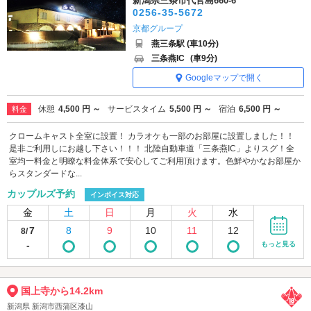
新潟県三条市代官島660-6
0256-35-5672
京都グループ
燕三条駅 (車10分)
三条燕IC
(車9分)
Googleマップで開く
休憩
4,500 円 ～
サービスタイム
5,500 円 ～
宿泊
6,500 円 ～
料金
クロームキャスト全室に設置！ カラオケも一部のお部屋に設置しました！！
是非ご利用しにお越し下さい！！！ 北陸自動車道「三条燕IC」よりスグ！全
室均一料金と明瞭な料金体系で安心してご利用頂けます。色鮮やかなお部屋か
らスタンダードな...
カップルズ予約
インボイス対応
金
土
日
月
火
水
7
8
9
10
11
12
8/
-
もっと見る
国上寺から14.2km
新潟県 新潟市西蒲区漆山