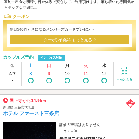
室均一料金と明瞭な料金体系で安心してご利用頂けます。落ち着いた雰囲気か
らポップな雰囲気...
クーポン
即日500円引きになるメンバーズカードプレゼント
クーポン内容をもっと見る
カップルズ予約
インボイス対応
金
土
日
月
火
水
7
8
9
10
11
12
8/
-
もっと見る
国上寺から14.9km
新潟県 三条市代官島
ホテル ファースト三条店
評価の投稿はありません。
口コミ - 件