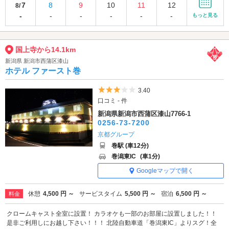
7
8
9
10
11
12
8/
-
-
-
-
-
-
もっと見る
国上寺から14.1km
新潟県 新潟市西蒲区漆山
ホテル ファースト巻
5つ星のうち3
3.40
口コミ - 件
新潟県新潟市西蒲区漆山7766-1
0256-73-7200
京都グループ
巻駅 (車12分)
巻潟東IC
(車1分)
Googleマップで開く
休憩
4,500 円 ～
サービスタイム
5,500 円 ～
宿泊
6,500 円 ～
料金
クロームキャスト全室に設置！ カラオケも一部のお部屋に設置しました！！
是非ご利用しにお越し下さい！！！ 北陸自動車道「巻潟東IC」よりスグ！全