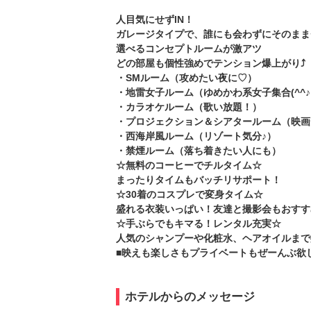
人目気にせずIN！
ガレージタイプで、誰にも会わずにそのまま
選べるコンセプトルームが激アツ
どの部屋も個性強めでテンション爆上がり⤴
・SMルーム（攻めたい夜に♡）
・地雷女子ルーム（ゆめかわ系女子集合(^^
・カラオケルーム（歌い放題！）
・プロジェクション＆シアタールーム（映画
・西海岸風ルーム（リゾート気分♪）
・禁煙ルーム（落ち着きたい人にも）
☆無料のコーヒーでチルタイム☆
まったりタイムもバッチリサポート！
☆30着のコスプレで変身タイム☆
盛れる衣装いっぱい！友達と撮影会もおすす
☆手ぶらでもキマる！レンタル充実☆
人気のシャンプーや化粧水、ヘアオイルまで
■映えも楽しさもプライベートもぜーんぶ欲
ホテルからのメッセージ