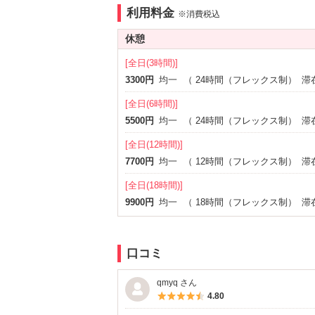
利用料金
※消費税込
SMルーム
禁煙ルー
※一部
1名利用可
休憩
サービス
[全日(3時間)]
ルームサービス
3300円
均一
（
24時間（フレックス制）
女子会
滞
その他
[全日(6時間)]
5500円
均一
（
24時間（フレックス制）
滞
ワンガレージ
[全日(12時間)]
7700円
均一
（
12時間（フレックス制）
滞
[全日(18時間)]
9900円
均一
（
18時間（フレックス制）
滞
口コミ
qmyq さん
5つ星のうち4.5
4.80