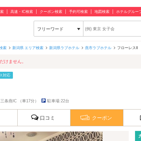
索
高速・IC検索
クーポン検索
予約可検索
地図検索
ホテルグルー
フリーワード
検索
新潟県 エリア検索
新潟県ラブホテル
燕市ラブホテル
フローレスII
ただけません。
ス対応
三条燕IC （車17分）
駐車場:22台
口コミ
クーポン