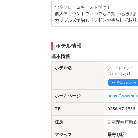
全室クロームキャスト付き！
個人アカウントでいつでもご覧いただけま
カップルズ予約もドシドシお待ちしており
ホテル情報
基本情報
ホテル名
フローレスツー
フローレスII
周辺のスポッ
ホームページ
https://www.san
TEL
0256-97-1586
住所
新潟県燕市熊森9
アクセス
最寄り駅