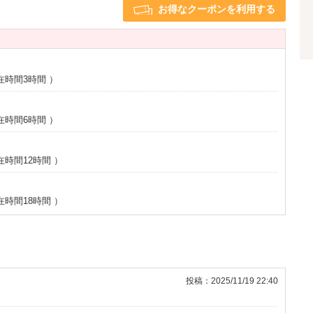
お得なクーポンを利用する
ム
3名以上利用可
※一部
在時間3時間
）
在時間6時間
）
在時間12時間
）
在時間18時間
）
投稿：2025/11/19 22:40