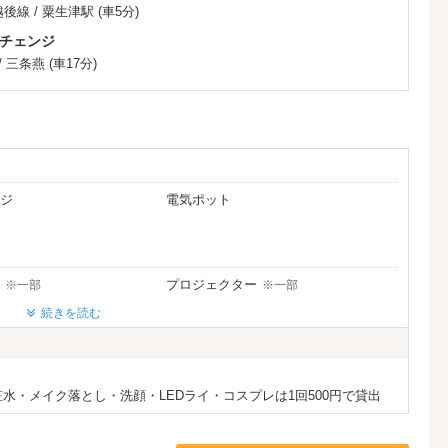
越後線
/
粟生津駅
(車5分)
チェンジ
/
三条燕
(車17分)
ジ
電気ポット
プロジェクター
※一部
※一部
d充電器
iPhone充電器
続きを読む
キャスト
ロン
電気マッサージ器
水・メイク落とし・洗顔・LEDライ・コスプレは1回500円で貸出
ブ