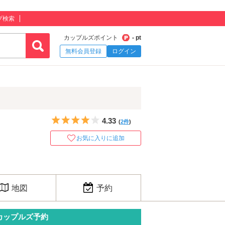
プ検索
カップルズポイント
- pt
無料会員登録
ログイン
5つ星のうち4
4.33
(
2件
)
お気に入りに追加
地図
予約
カップルズ予約