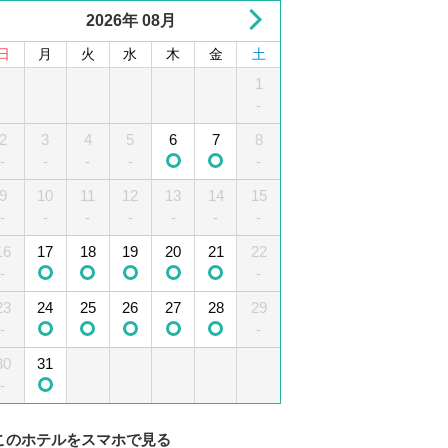
2026年 08月
日
月
火
水
木
金
土
1
2
3
4
1
5
-
-
2
6
3
7
4
8
5
9
10
6
11
7
12
8
-
-
-
-
-
-
-
13
9
10
14
15
11
12
16
13
17
14
18
15
19
-
-
-
-
-
-
-
-
-
16
20
17
21
18
22
19
23
20
24
21
25
22
26
-
-
-
-
-
-
-
23
27
24
28
25
29
26
30
27
28
29
-
-
-
30
31
-
このホテルをスマホで見る