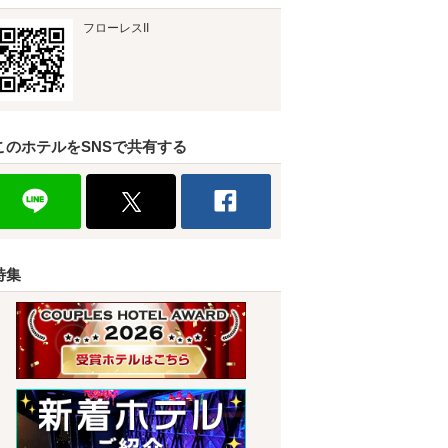
フローレスII
このホテルをSNSで共有する
特集