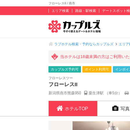
フローレスII / 燕市
エリア検索
路線・駅検索
デートスポット検
ラブホテル検索・予約ならカップルズ
エリア
当ホテルは18歳未満の方はご利用い
カップルズ予約可
ポイント利用可
インボイ
フローレスツー
フローレスII
新潟県燕市熊森950
粟生津駅 （車5分）
ホテルTOP
写真