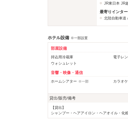
JR東日本
JR
最寄りインター
北陸自動車道
ホテル設備
※一部設置
部屋設備
持込用冷蔵庫
電子レン
ウォシュレット
音響・映像・通信
ホームシアター
カラオケ
※一部
Wi-Fi
Androi
DVDプレーヤー
クローム
貸出/販売/備考
アメニティ
【貸出】
セレクトシャンプー
ヘアアイ
シャンプー・ヘアアイロン・ヘアオイル・化粧
コスプレ
バスロー
※一部
部屋タイプ