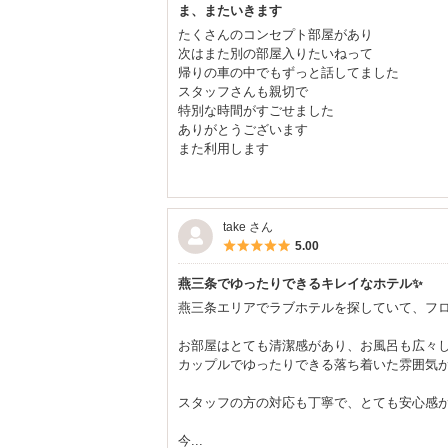
ま、またいきます
たくさんのコンセプト部屋があり
次はまた別の部屋入りたいねって
帰りの車の中でもずっと話してました
スタッフさんも親切で
特別な時間がすごせました
ありがとうございます
また利用します
take さん
5つ星のうち5
5.00
燕三条でゆったりできるキレイなホテル✨
燕三条エリアでラブホテルを探していて、フ
お部屋はとても清潔感があり、お風呂も広々し
カップルでゆったりできる落ち着いた雰囲気が
スタッフの方の対応も丁寧で、とても安心感
今...