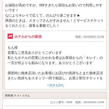
お値段が高めですが、0時すぎたら宿泊もお安いので利用しやす
いです！
なによりキレイで広くて、のんびり過ごせます★
満員のときは、スタッフさんがすみません！とサービスチケット
をくれたりと、接客も素敵でした！
ホテルからの返信
投稿：2013/06/21 21:56
もん様
貴重なご意見ありがとうございます
私たちホテルの営業にかかわる者はお客様からの「キレイ」の
一言が何よりも励みになります。ありがとうございます
満室時に御来店頂いたお客様にお詫びの気持ちとまた御来店頂
きたい気持ちをスタッフ一同で相談し、お茶と割引チケットを
お客様にお渡ししようと決めたサービスです。もん様に「素
+ 続きを読む
敵」といって頂き本当にうれしい気持ちでいっぱいです。
これからもお客様に満足頂けます様、スタッフ一同がんばって
投稿者:ｈａｒｕさん
まいります。
口コミ番号：5035
投稿：2012/03/21 14:59
これからもホテルラニリゾートを宜しくお願い致します。