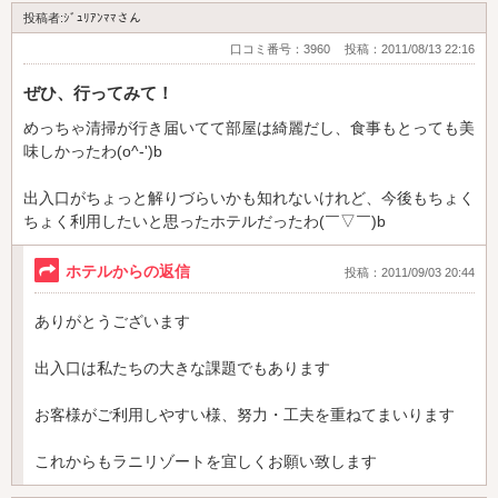
い為m(__)m)
投稿者:ｼﾞｭﾘｱﾝﾏﾏさん
ｈａｒｕ様の御来店スタッフ一同心よりお待ち申し上げており
口コミ番号：3960
投稿：2011/08/13 22:16
ます
ぜひ、行ってみて！
ホテル ラニリゾート
めっちゃ清掃が行き届いてて部屋は綺麗だし、食事もとっても美
味しかったわ(o^-')b
出入口がちょっと解りづらいかも知れないけれど、今後もちょく
ちょく利用したいと思ったホテルだったわ(￣▽￣)b
ホテルからの返信
投稿：2011/09/03 20:44
ありがとうございます
出入口は私たちの大きな課題でもあります
お客様がご利用しやすい様、努力・工夫を重ねてまいります
これからもラニリゾートを宜しくお願い致します