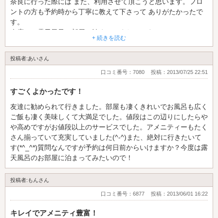
奈良に行った際には また、利用させて頂こうと思います。フロ
ントの方も予約時から丁寧に教えて下さって ありがたかったで
す。
今度は、露天風呂の部屋に泊まってまたいです。
+ 続きを読む
投稿者:あいさん
口コミ番号：7080
投稿：2013/07/25 22:51
すごくよかったです！
友達に勧められて行きました。部屋も凄くきれいでお風呂も広く
ご飯も凄く美味しくて大満足でした。値段はこの辺りにしたらや
や高めですがお値段以上のサービスでした。アメニティーもたく
さん揃っていて充実していました(^-^)また、絶対に行きたいて
す(*^_^*)質問なんですが予約は何日前からいけますか？今度は露
天風呂のお部屋に泊まってみたいので！
投稿者:もんさん
口コミ番号：6877
投稿：2013/06/01 16:22
キレイでアメニティ豊富！