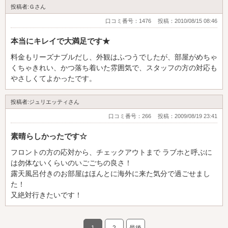
投稿者:Ｇさん
口コミ番号：1476
投稿：2010/08/15 08:46
本当にキレイで大満足です★
料金もリーズナブルだし、外観はふつうでしたが、部屋がめちゃ
くちゃきれい、かつ落ち着いた雰囲気で、スタッフの方の対応も
やさしくてよかったです。
投稿者:ジュリエッティさん
口コミ番号：266
投稿：2009/08/19 23:41
素晴らしかったです☆
フロントの方の応対から、チェックアウトまで ラブホと呼ぶに
は勿体ないくらいのいごごちの良さ！
露天風呂付きのお部屋はほんとに海外に来た気分で過ごせまし
た！
又絶対行きたいです！