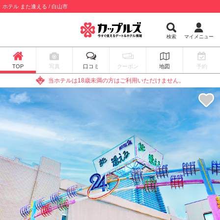
ホテル また逢える / 白山市
検索
マイメニュー
TOP
写真
口コミ
クーポン
地図
予約
当ホテルは18歳未満の方はご利用いただけません。