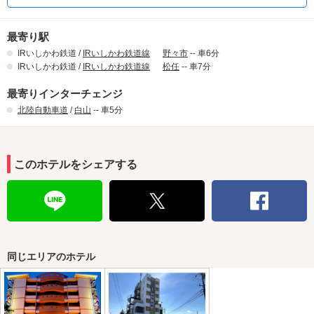
最寄り駅
IRいしかわ鉄道 /
IRいしかわ鉄道線
野々市
-- 車6分
IRいしかわ鉄道 /
IRいしかわ鉄道線
松任
-- 車7分
最寄りインターチェンジ
北陸自動車道
/
白山
-- 車5分
このホテルをシェアする
同じエリアのホテル