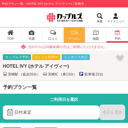
予約プラン一覧：HOTEL IVY (ホテル アイヴィー) / 宮崎市
検索
マイメニュー
TOP
写真
口コミ
クーポン
地図
予約
当ホテルは18歳未満の方はご利用いただけません。
カップルズ予約
ポイント利用可
インボイス対応
HOTEL IVY (ホテル アイヴィー)
宮崎駅 （徒歩20分）
宮崎IC （車13分）
駐車場:22台
予約プラン一覧
ご利用日を選択
日付未定
本日を選択