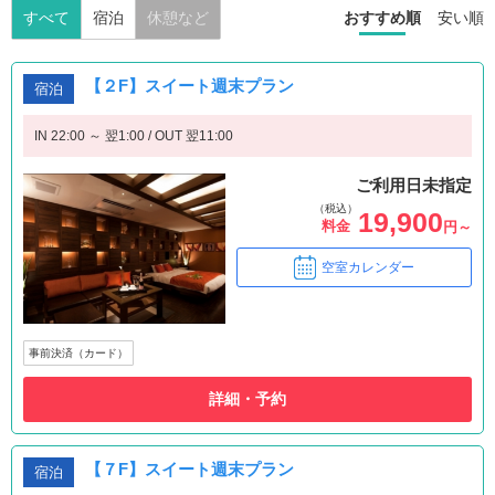
すべて
宿泊
休憩など
おすすめ順
安い順
【２F】スイート週末プラン
宿泊
IN 22:00 ～ 翌1:00 / OUT 翌11:00
ご利用日未指定
（税込）
19,900
料金
円～
空室カレンダー
事前決済（カード）
詳細・予約
【７F】スイート週末プラン
宿泊