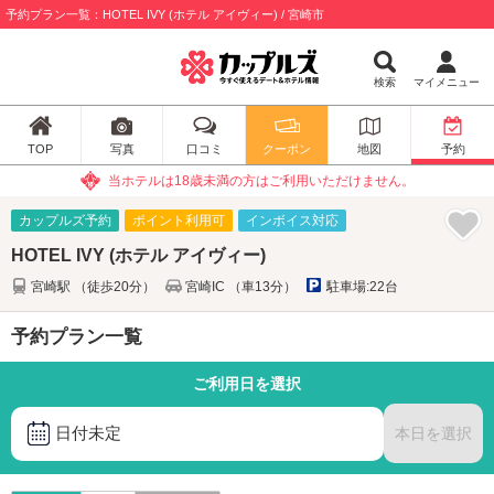
予約プラン一覧：HOTEL IVY (ホテル アイヴィー) / 宮崎市
検索
マイメニュー
TOP
写真
口コミ
クーポン
地図
予約
当ホテルは18歳未満の方はご利用いただけません。
カップルズ予約
ポイント利用可
インボイス対応
HOTEL IVY (ホテル アイヴィー)
宮崎駅 （徒歩20分）
宮崎IC （車13分）
駐車場:22台
予約プラン一覧
ご利用日を選択
日付未定
本日を選択