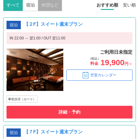
すべて
宿泊
休憩など
おすすめ順
安い順
【２F】スイート週末プラン
宿泊
IN 22:00 ～ 翌1:00 / OUT 翌11:00
ご利用日未指定
（税込）
19,900
料金
円～
空室カレンダー
事前決済（カード）
詳細・予約
【７F】スイート週末プラン
宿泊