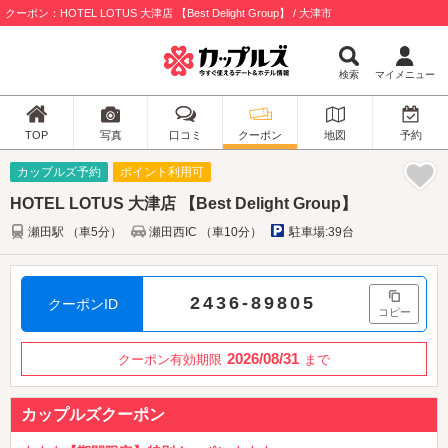
クーポン：HOTEL LOTUS 大津店 【Best Delight Group】 / 大津市
検索
マイメニュー
TOP
写真
口コミ
クーポン
地図
予約
カップルズ予約
ポイント利用可
HOTEL LOTUS 大津店 【Best Delight Group】
瀬田駅 （車5分）
瀬田西IC （車10分）
駐車場:39台
2436-89805
クーポンID
コピー
2026/08/31
クーポン有効期限
まで
カップルズクーポン