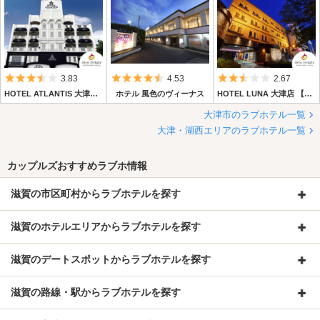
5つ星のうち3.5
5つ星のうち4.5
5つ星のうち2.
3.83
4.53
2.67
HOTEL ATLANTIS 大津店 【Best Delight Group】
ホテル 風色のヴィーナス
HOTEL LUNA 大津店 【Best Delight Group】
大津市のラブホテル一覧
大津・湖西エリアのラブホテル一覧
カップルズおすすめラブホ情報
滋賀の市区町村からラブホテルを探す
滋賀のホテルエリアからラブホテルを探す
滋賀のデートスポットからラブホテルを探す
滋賀の路線・駅からラブホテルを探す