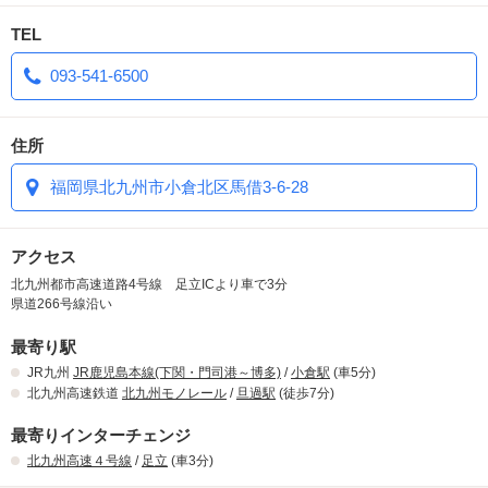
☆全室電マ完備。
TEL
☆全館無料Wi-Fi完備。
093-541-6500
☆備え付けの携帯充電器完備(全機種対応)
住所
★☆ここを見た方だけにちょっとお得な情報です！
福岡県北九州市小倉北区馬借3-6-28
Ｂタイプのお部屋の中でもR201は他の部屋に比べ
ちょっと広めのお部屋です。
アクセス
北九州都市高速道路4号線 足立ICより車で3分
是非お試し下さいね( ^ω^ )
県道266号線沿い
最寄り駅
JR九州
JR鹿児島本線(下関・門司港～博多)
/
小倉駅
(車5分)
北九州高速鉄道
北九州モノレール
/
旦過駅
(徒歩7分)
最寄りインターチェンジ
北九州高速４号線
/
足立
(車3分)