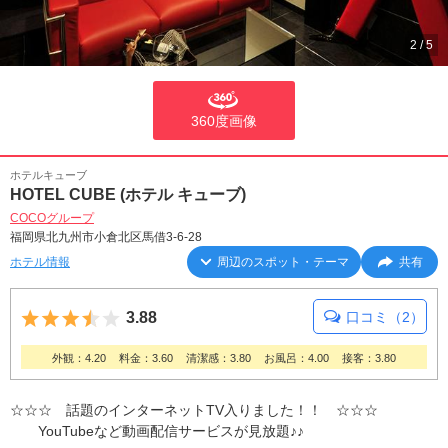
2
/
5
360度画像
ホテルキューブ
HOTEL CUBE (ホテル キューブ)
COCOグループ
福岡県北九州市小倉北区馬借3-6-28
ホテル情報
周辺のスポット・テーマ
共有
5つ星のうち3.5
3.88
口コミ（2）
外観：4.20
料金：3.60
清潔感：3.80
お風呂：4.00
接客：3.80
☆☆☆ 話題のインターネットTV入りました！！ ☆☆☆
YouTubeなど動画配信サービスが見放題♪♪