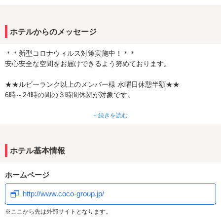
ホテルからのメッセージ
＊＊新型コロナウィルス対策実施中！＊＊
安心安全な空間をお届けできるよう努めております。
★★ルビーランク以上のメンバー様 水曜日休憩半額★★
6時～24時の間の３時間休憩が対象です。
★☆メンバーズ会員になり、ポイントを貯めて、商品券をGETしよ
+ 続きを読む
う(^.^)☆★
一年間に全室達成すると、3000円の商品券も貰えちゃいます♪♪♪
ホテル基本情報
◆刺激を求めたいお二人なら・・・是非・・301号狙いでしょっ
(^_-)-☆
ホームページ
当店大人気のお部屋ですよ!!
一度、お試しあれ～♪
http://www.coco-group.jp/
☆ 好評の無料レンタルコーナー豊富な品揃えです。
※ここから先は外部サイトとなります。