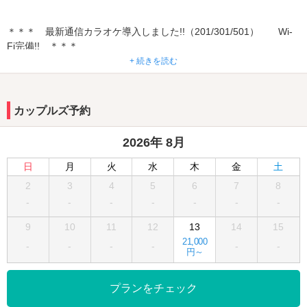
＊＊＊ 最新通信カラオケ導入しました!!（201/301/501） Wi-
Fi完備!! ＊＊＊
+ 続きを読む
＊＊＊ スロット入りました!!（201・306・501・506） ＊＊＊
■■■ナイトユース新登場！！■■■
カップルズ予約
土曜深夜もショート２時間、休憩3時間・5時間とお好きな時間が選
べます！
2026年 8月
♪♪繁華街より徒歩圏の便利な立地のビル4階建て、16部屋のホテル
日
月
火
水
木
金
土
です。客室はコンパクトながら大人の感性に訴えるシンプルかつモ
2
3
4
5
6
7
8
ダンな空間となっております。料金も24時間利用できるショートタ
-
-
-
-
-
-
-
イム等、気軽にご利用できるホテルです。COCOグループの共通メ
ンバーシステム等、充実したサービスも魅力です。
9
10
11
12
13
14
15
21,000
-
-
-
-
-
-
お洒落でセクシーなランジェリーも好評販売中♪♪
円～
プランをチェック