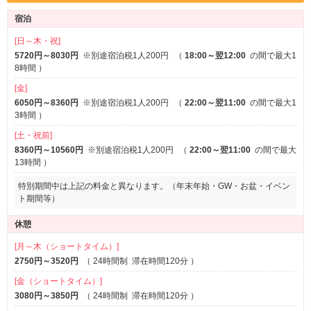
SMルーム
3名以上利用可
※一部
宿泊
1名利用可
[日～木・祝]
サービス
5720円～8030円
※別途宿泊税1人200円
（
18:00～翌12:00
の間で最大1
ルームサービス
女子会
8時間
）
[金]
6050円～8360円
※別途宿泊税1人200円
（
22:00～翌11:00
の間で最大1
3時間
）
[土・祝前]
8360円～10560円
※別途宿泊税1人200円
（
22:00～翌11:00
の間で最大
13時間
）
特別期間中は上記の料金と異なります。（年末年始・GW・お盆・イベン
ト期間等）
休憩
[月～木（ショートタイム）]
2750円～3520円
（
24時間制
滞在時間120分
）
[金（ショートタイム）]
3080円～3850円
（
24時間制
滞在時間120分
）