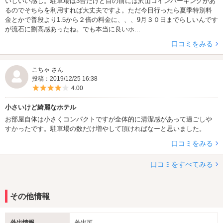
いしいい感じ。駐車場は3台だけど目の前には沢山コインパーキングがあ
るのでそちらを利用すれば大丈夫ですよ。ただ今日行ったら夏季特別料
金とかで普段より1.5から２倍の料金に、、、9月３０日までらしいんです
が流石に割高感あったね。でも本当に良いホ...
口コミをみる
こちゃ さん
投稿：2019/12/25 16:38
5つ星のうち4
4.00
小さいけど綺麗なホテル
お部屋自体は小さくコンパクトですが全体的に清潔感があって過ごしや
すかったです。駐車場の数だけ増やして頂ければなーと思いました。
口コミをみる
口コミをすべてみる
その他情報
外出情報
外出可