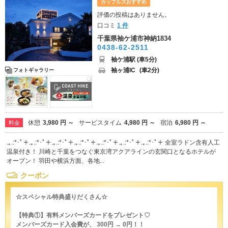
カップルズおすすめ
評価の投稿はありません。
口コミ
1 件
千葉県袖ケ浦市神納1834
0438-62-2511
袖ケ浦駅 (車5分)
袖ヶ浦IC
(車2分)
フォトギャラリー
休憩
3,980 円 ～
サービスタイム
4,980 円 ～
宿泊
6,980 円 ～
料金
.｡.:*･ﾟ＋.｡.:*･ﾟ＋.｡.:*･ﾟ＋.｡.:*･ﾟ＋.｡.:*･ﾟ＋.｡.:*･ﾟ＋.｡.:*･ﾟ＋ 全室ラドン含有人工
温泉付き！ 川崎と千葉をつなぐ東京湾アクアラインの玄関口となるホテルが
オープン！ ⽻⽥や横浜⽅⾯、各地...
クーポン
☆スペシャル特典盛りだくさん☆
【特典①】有料メンバーズカードをプレゼント♡
メンバーズカード入会費が、 300円 → 0円！！