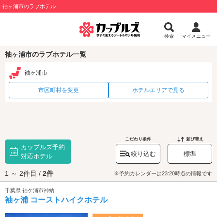
袖ヶ浦市のラブホテル
検索
マイメニュー
袖ヶ浦市のラブホテル一覧
袖ヶ浦市
市区町村を変更
ホテルエリアで見る
こだわり条件
並び替え
カップルズ予約
絞り込む
標準
対応ホテル
1 ～ 2件目 /
2件
※予約カレンダーは23:20時点の情報です
千葉県 袖ケ浦市神納
袖ヶ浦 コーストハイクホテル