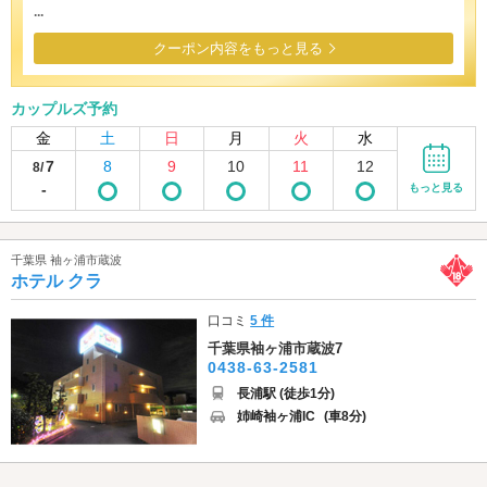
...
クーポン内容をもっと見る
カップルズ予約
金
土
日
月
火
水
7
8
9
10
11
12
8/
-
もっと見る
千葉県 袖ヶ浦市蔵波
ホテル クラ
口コミ
5 件
千葉県袖ヶ浦市蔵波7
0438-63-2581
長浦駅 (徒歩1分)
姉崎袖ヶ浦IC
(車8分)