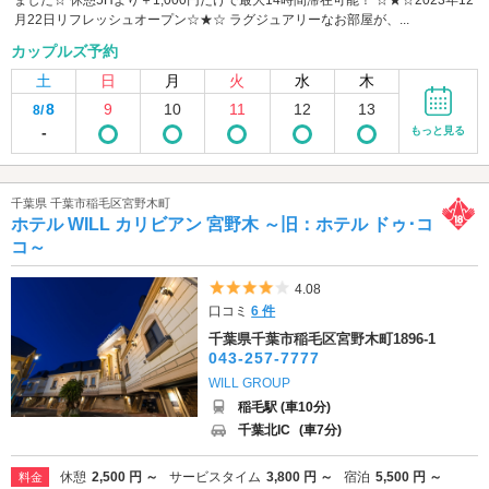
月22日リフレッシュオープン☆★☆ ラグジュアリーなお部屋が、...
カップルズ予約
土
日
月
火
水
木
8
9
10
11
12
13
8/
-
もっと見る
千葉県 千葉市稲毛区宮野木町
ホテル WILL カリビアン 宮野木 ～旧：ホテル ドゥ･コ
コ～
5つ星のうち4
4.08
口コミ
6 件
千葉県千葉市稲毛区宮野木町1896-1
043-257-7777
WILL GROUP
稲毛駅 (車10分)
千葉北IC
(車7分)
休憩
2,500 円 ～
サービスタイム
3,800 円 ～
宿泊
5,500 円 ～
料金