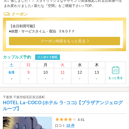
ル』致しました！！ スタイリッシュなデザインで清潔感あふれるお部屋へ生
まれ変わりました♪ 新たな『空間』をご堪能下さい♪ TOP...
クーポン
【全日利用可能】
■休憩・サービスタイム・宿泊 5％ＯＦＦ
クーポン内容をもっと見る
カップルズ予約
インボイス対応
土
日
月
火
水
木
8
9
10
11
12
13
8/
-
-
-
-
-
-
もっと見る
千葉県 千葉市稲毛区長沼原町
HOTEL La･COCO (ホテル ラ･ココ)【プラザアンジェログ
ループ】
5つ星のうち4
4.41
口コミ
18 件