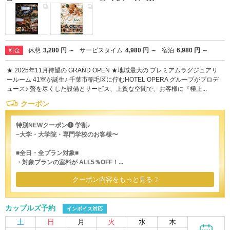
休憩
3,280 円 ～
サービスタイム
4,980 円 ～
宿泊
6,980 円 ～
料金
★ 2025年11月待望の GRAND OPEN ★地域最大の プレミアムラグジュアリ
ールーム 41室が誕生♪ 千葉市稲毛区に佇むHOTEL OPERA グループがプロデ
ュース♪ 贅を尽くした設備とサービス、上質な空間で、お客様に『極上...
クーポン
特別NEWクーポン❶ 学割♪
~大学・大学院・専門学校のお客様〜
■全日・全プラン対象■
・対象プランの室料が ALL5％OFF！...
クーポン内容をもっと見る
カップルズ予約
インボイス対応
土
日
月
火
水
木