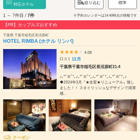
絞り込む
標準
のワイン王・神谷伝兵衛が大正7年に建てた別荘洋館「
対応ホテル
旧神谷伝兵衛稲毛別
荘
」など、ちょっとしたお出かけスポットが点在しています。また、総武
1 ～ 7件目 /
7件
本線・稲毛駅から徒歩すぐのショッピングモール「ペリエ稲毛」には、フ
※予約カレンダーは14:40時点の情報です
ァッションやグルメの専門店が揃っており、お買い物・お食事デートにも
【PR】カップルズおすすめ
おすすめです。稲毛区のラブホテルには、ルームサービスが充実している
ホテルや、露天風呂付きのホテル、ロマンチックな天蓋ベッドのあるホテ
千葉県 千葉市稲毛区長沼原町
ルなどがあります。千葉市稲毛区でラブホテルをお探しの際は、クーポ
HOTEL RIMBA (ホテル リンバ)
ン・事前予約でお得に利用ができる『カップルズ』におまかせください。
5つ星のうち4
4.08
口コミ
15 件
千葉県千葉市稲毛区長沼原町21-4
♪｡*ﾟ☆ﾟ*｡♪｡*ﾟ☆ﾟ*｡♪｡*ﾟ☆ﾟ*｡♪｡*ﾟ☆ﾟ*｡♪
◆2024年3月『★全室★リニューアル』致し
ました！！ スタイリッシュなデザインで清潔
感...
クーポン