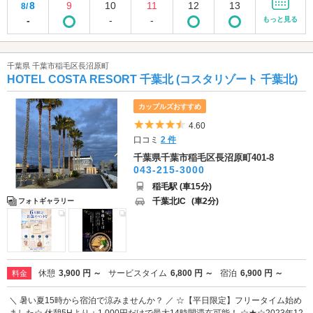
8
9
10
11
12
13
8/
-
-
-
もっと見る
千葉県 千葉市稲毛区長沼原町
HOTEL COSTA RESORT 千葉北 (コスタリゾート 千葉北)
カップルズおすすめ
5つ星のうち4.5
4.60
口コミ
2 件
千葉県千葉市稲毛区長沼原町401-8
043-215-3000
稲毛駅 (車15分)
千葉北IC
(車2分)
フォトギャラリー
休憩
3,900 円 ～
サービスタイム
6,800 円 ～
宿泊
6,900 円 ～
料金
＼ 暑い夏15時から宿泊で涼みませんか？ ／ ☆【平日限定】フリータイム始め
ました☆ 休憩5Hより＋1,000円だけで最大14時間滞在可能！ ☆★☆2023年12