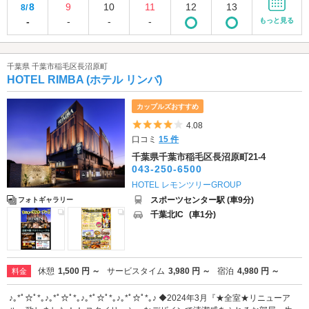
8
9
10
11
12
13
8/
-
-
-
-
もっと見る
千葉県 千葉市稲毛区長沼原町
HOTEL RIMBA (ホテル リンバ)
カップルズおすすめ
5つ星のうち4
4.08
口コミ
15 件
千葉県千葉市稲毛区長沼原町21-4
043-250-6500
HOTEL レモンツリーGROUP
スポーツセンター駅 (車9分)
フォトギャラリー
千葉北IC
(車1分)
休憩
1,500 円 ～
サービスタイム
3,980 円 ～
宿泊
4,980 円 ～
料金
♪｡*ﾟ☆ﾟ*｡♪｡*ﾟ☆ﾟ*｡♪｡*ﾟ☆ﾟ*｡♪｡*ﾟ☆ﾟ*｡♪ ◆2024年3月『★全室★リニューア