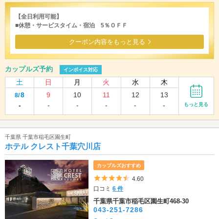
【全日利用可能】
■休憩・サービスタイム・宿泊 5％ＯＦＦ
クーポン内容をもっと見る
カップルズ予約
インボイス対応
土
日
月
火
水
木
8
9
10
11
12
13
8/
-
-
-
-
-
-
もっと見る
千葉県 千葉市稲毛区園生町
ホテル クレスト千葉穴川店
カップルズおすすめ
5つ星のうち4.5
4.60
口コミ
6 件
千葉県千葉市稲毛区園生町468-30
043-251-7286