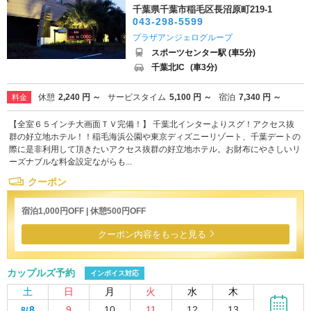
千葉県千葉市稲毛区長沼原町219-1
043-298-5599
プラザアンジェログループ
スポーツセンター駅 (車5分)
千葉北IC
(車3分)
休憩
2,240 円 ～
サービスタイム
5,100 円 ～
宿泊
7,340 円 ～
料金
【全室６５インチ大画面ＴＶ完備！】 千葉北インターよりスグ！アクセス抜
群の好立地ホテル！！稲毛海浜公園や東京ディズニーリゾート、千葉デートの
際に是非利用して頂きたいアクセス抜群の好立地ホテル。お財布にやさしいリ
ーズナブルな料金設定ながらも...
クーポン
宿泊1,000円OFF | 休憩500円OFF
クーポン内容をもっと見る
カップルズ予約
インボイス対応
土
日
月
火
水
木
8
9
10
11
12
13
8/