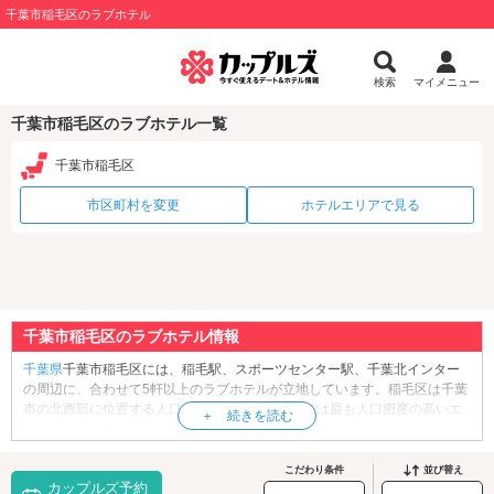
千葉市稲毛区のラブホテル
検索
マイメニュー
千葉市稲毛区のラブホテル一覧
千葉市稲毛区
市区町村を変更
ホテルエリアで見る
千葉市稲毛区のラブホテル情報
千葉県
千葉市稲毛区には、稲毛駅、スポーツセンター駅、千葉北インター
の周辺に、合わせて5軒以上のラブホテルが立地しています。稲毛区は千葉
市の北西部に位置する人口約16万人の区。市内では最も人口密度の高いエ
リアで、「千葉大学」「敬愛大学」「千葉経済大学」などのキャンパスが
立地することから、多くの学生が暮らす街としても知られています。区内
には、安産や子育てにご利益があると言われている「
稲毛浅間神社
」や、
こだわり条件
並び替え
カップルズ予約
大正時代に建てられた近代和風建築「
千葉市ゆかりの家・いなげ
」、日本