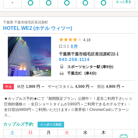
-
もっと見る
千葉県 千葉市稲毛区長沼原町
HOTEL WE2 (ホテル ウィツー)
5つ星のうち4
4.18
口コミ
8 件
千葉県千葉市稲毛区長沼原町22-1
043-258-1114
スポーツセンター駅 (車9分)
千葉北IC
(車4分)
休憩
1,900 円 ～
サービスタイム
4,500 円 ～
宿泊
4,900 円 ～
料金
★カップルズ予約★にて『期間限定プラン』公開中！！是非ご利用下さい♪ ☆
圧倒的価格☆ ・全日ショートタイムが1900円～ご利用できるホテルです♪ ・
全日宿泊4900円～ご利用いただけます♪ ☆業界初！ChromeCastシアターシ
ス...
カップルズ予約
インボイス対応
土
日
月
火
水
木