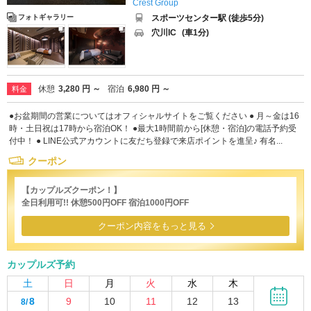
Crest Group
スポーツセンター駅 (徒歩5分)
フォトギャラリー
穴川IC
(車1分)
休憩
3,280 円 ～
宿泊
6,980 円 ～
料金
●お盆期間の営業についてはオフィシャルサイトをご覧ください ● 月～金は16
時・土日祝は17時から宿泊OK！ ●最大1時間前から[休憩・宿泊]の電話予約受
付中！ ● LINE公式アカウントに友だち登録で来店ポイントを進呈♪ 有名...
クーポン
【カップルズクーポン！】
全日利用可!! 休憩500円OFF 宿泊1000円OFF
クーポン内容をもっと見る
カップルズ予約
土
日
月
火
水
木
8
9
10
11
12
13
8/