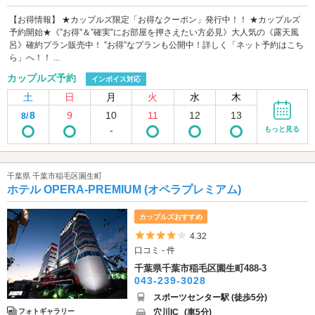
【お得情報】 ★カップルズ限定「お得なクーポン」発行中！！ ★カップルズ
予約開始★《”お得”＆”確実”にお部屋を押さえたい方必見》大人気の《露天風
呂》確約プラン販売中！ ”お得”なプランも公開中！詳しく「ネット予約はこち
ら」へ！！ ...
カップルズ予約
インボイス対応
土
日
月
火
水
木
8
9
10
11
12
13
8/
-
もっと見る
千葉県 千葉市稲毛区園生町
ホテル OPERA-PREMIUM (オペラプレミアム)
カップルズおすすめ
5つ星のうち4
4.32
口コミ - 件
千葉県千葉市稲毛区園生町488-3
043-239-3028
スポーツセンター駅 (徒歩5分)
穴川IC
(車5分)
フォトギャラリー