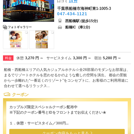
口コミ
14 件
千葉県船橋市海神町東1-1005-3
047-434-1121
西船橋駅 (徒歩15分)
船橋IC
(車1分)
フォトギャラリー
休憩
3,270 円 ～
サービスタイム
3,300 円 ～
宿泊
5,280 円 ～
料金
船橋・西船橋エリアの人気カジュアルホテル☆全26部屋のモダンなお部屋は、
まるでリゾートホテルを思わせるかのような癒しの空間を演出。 都会の景観
から一歩離れた“一番近くのリゾート”をコンセプトに、お客様のご利用用途に
合わせて選べるリラックス...
クーポン
カップルズ限定スペシャルクーポン配布中
※下記のクーポン番号とIDをフロントまでお伝えください★
１．休憩・サービスタイム／300円...
クーポン内容をもっと見る