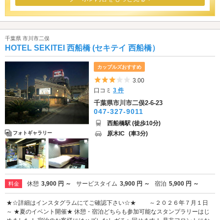
千葉県 市川市二俣
HOTEL SEKITEI 西船橋 (セキテイ 西船橋）
カップルズおすすめ
5つ星のうち3
3.00
口コミ
3 件
千葉県市川市二俣2-6-23
047-327-9011
西船橋駅 (徒歩10分)
原木IC
(車3分)
フォトギャラリー
休憩
3,900 円 ～
サービスタイム
3,900 円 ～
宿泊
5,900 円 ～
料金
★☆詳細はインスタグラムにてご確認下さい☆★ ～２０２６年７月１日
～ ★夏のイベント開催★ 休憩・宿泊どちらも参加可能なスタンプラリーはじ