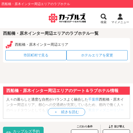
西船橋・原木インター周辺エリアのラブホテル
検索
マイメニュー
西船橋・原木インター周辺エリアのラブホテル一覧
西船橋・原木インター周辺エリア
市区町村で見る
ホテルエリアを変更
西船橋・原木インター周辺エリアのデート＆ラブホテル情報
人々の暮らしと適度な自然がバランスよく融合した
千葉県
西船橋・原木イ
ンター周辺エリア。都心への交通網が充実しているため、都内で働く人々
のベッドタウンとしても人気の高いエリアです。「
東京ディズニーリゾー
ト
」へのアクセスも良く、宿泊地に選ばれる方も多いようです。もちろん2
人のためのデートスポットもあります。まずは、ショッピング施設「
ペリ
エ西船橋
」で待ち合わせ。西船橋駅直結なので雨の日でも安心です♪こちら
こだわり条件
並び替え
カップルズ予約
には雑貨店や、スイーツ店、輸入食材の専門店など様々なお店が軒を連ね