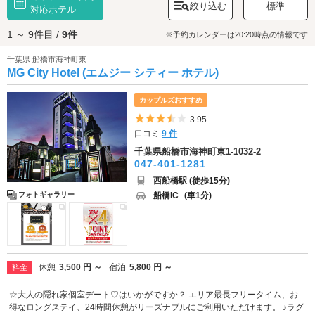
絞り込む
標準
ています。仲良く手をつないで館内を見て回るだけでも楽しそうですね。
対応ホテル
お天気のいい日は「
西船4丁目緑地
」に行ってみましょう。こちらは西船橋
1 ～ 9件目 /
9件
駅から徒歩ですぐの距離にある公園です。春には桜が、秋には紅葉がそれ
※予約カレンダーは20:20時点の情報です
ぞれ見ごろを迎えます。テイクアウトグルメを持参してピクニックを楽し
千葉県 船橋市海神町東
んでみてはいかがでしょうか？デートを満喫したらラブホテルで休憩。西
MG City Hotel (エムジー シティー ホテル)
船橋・原木インター周辺エリアのラブホテルは、京成本線「海神駅」や、
「原木インターチェンジ」の近隣に点在する他、JR「西船橋駅」周辺に多
くのホテルが集積しています。カップルズ予約のできるホテルもあるので
カップルズおすすめ
さっそくチェックしてみましょう。
5つ星のうち3.5
3.95
口コミ
9 件
千葉県船橋市海神町東1-1032-2
047-401-1281
西船橋駅 (徒歩15分)
船橋IC
(車1分)
フォトギャラリー
休憩
3,500 円 ～
宿泊
5,800 円 ～
料金
☆大人の隠れ家個室デート♡はいかがですか？ エリア最長フリータイム、お
得なロングステイ、24時間休憩がリーズナブルにご利用いただけます。 ♪ラグ