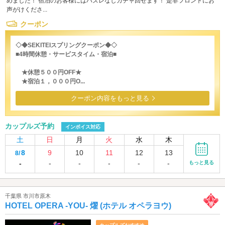
めました！ 宿泊のお客様にはハズレなしガチャ回せます！ 是非フロントにお
声がけくださ...
クーポン
◇◆SEKITEIスプリングクーポン◆◇
■4時間休憩・サービスタイム・宿泊■
★休憩５００円OFF★
★宿泊１，０００円O...
クーポン内容をもっと見る
カップルズ予約
インボイス対応
土
日
月
火
水
木
8
9
10
11
12
13
8/
-
-
-
-
-
-
もっと見る
千葉県 市川市原木
HOTEL OPERA -YOU- 燿 (ホテル オペラヨウ)