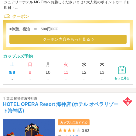
ジュアリーホテル MG Cityへお越しくださいませ♪ 大人気のポイントカードも
即日・...
クーポン
■休憩、宿泊 ⇒ 500円OFF
クーポン内容をもっと見る
カップルズ予約
土
日
月
火
水
木
8
9
10
11
12
13
8/
-
-
-
-
-
-
もっと見る
千葉県 船橋市海神町東
HOTEL OPERA Resort 海神店 (ホテル オペラリゾー
ト海神店)
カップルズおすすめ
5つ星のうち3.5
3.93