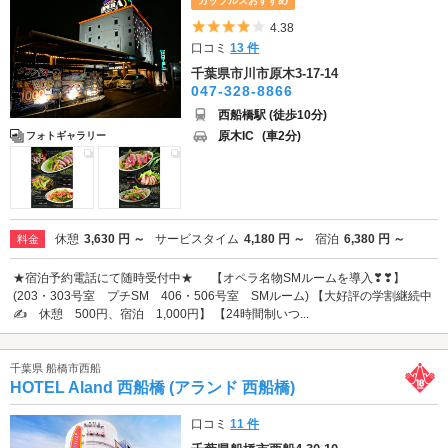
カップルズおすすめ
5つ星のうち4
4.38
口コミ
13 件
千葉県市川市原木3-17-14
047-328-8866
西船橋駅 (徒歩10分)
原木IC
(車2分)
フォトギャラリー
休憩
3,630 円 ～
サービスタイム
4,180 円 ～
宿泊
6,380 円 ～
料金
★宿泊予約電話にて随時受付中★ 【オペラ名物SMルームを導入❣❣】
(203・303号室 プチSM 406・506号室 SMルーム) 【大好評の学割継続中
✍ 休憩 500円、宿泊 1,000円】 【24時間制いつ...
千葉県 船橋市西船
HOTEL Aland 西船橋 (アランド 西船橋)
口コミ
11 件