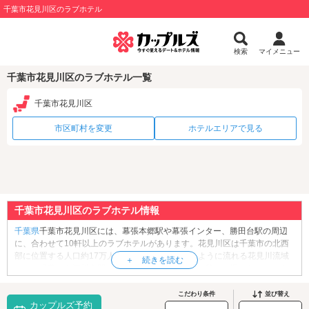
千葉市花見川区のラブホテル
検索
マイメニュー
千葉市花見川区のラブホテル一覧
千葉市花見川区
市区町村を変更
ホテルエリアで見る
千葉市花見川区のラブホテル情報
千葉県
千葉市花見川区には、幕張本郷駅や幕張インター、勝田台駅の周辺
に、合わせて10軒以上のラブホテルがあります。花見川区は千葉市の北西
部に位置する人口約17万人の区。区域を縦断するように流れる花見川流域
には、緑豊かな河川空間が形成されており、市民の憩いの場となっていま
す。区内には四季折々の景観が美しい「
花島公園
」や、厄除けのパワース
ポット「
昆陽神社
」、ウォータースライダー、流水プールを備えた室内レ
こだわり条件
並び替え
カップルズ予約
ジャープール「
こてはし温水プール
」など、多彩なお出かけスポットがあ