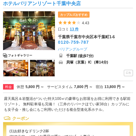
ホテルバリアンリゾート千葉中央店
カップルズおすすめ
5つ星のうち4
4.43
口コミ
13 件
千葉県千葉市中央区本千葉町1-6
0120-759-787
バリアングループ
千葉駅 (徒歩7分)
フォトギャラリー
貝塚（京葉）IC
(車14分)
広告
休憩
5,800 円 ～
サービスタイム
7,800 円 ～
宿泊
13,800 円 ～
料金
露天風呂＆岩盤浴がついた特大100㎡の豪華なお部屋をお得に利用できる駅前
リゾート。 無料駐車場も完備！（三井のリパークほてい家38台）カップルに
も女子会・推し会にもご利用いただける複合型進化系ホテル。
クーポン
(1)お好きなドリンク2杯