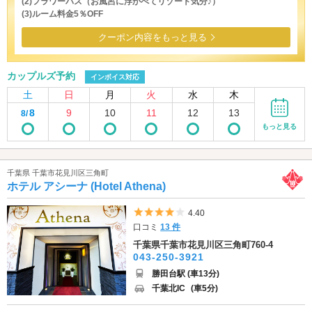
(2)フラワーバス（お風呂に浮かべてリゾート気分♪）
(3)ルーム料金5％OFF
クーポン内容をもっと見る
カップルズ予約
インボイス対応
土
日
月
火
水
木
8
9
10
11
12
13
8/
もっと見る
千葉県 千葉市花見川区三角町
ホテル アシーナ (Hotel Athena)
5つ星のうち4
4.40
口コミ
13 件
千葉県千葉市花見川区三角町760-4
043-250-3921
勝田台駅 (車13分)
千葉北IC
(車5分)