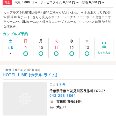
休憩
3,000 円 ～
サービスタイム
6,000 円 ～
宿泊
6,000 円 ～
料金
カップルズ予約絶賛販売中♪ 是非ご利用くださいませ。 ≪千葉北ICより約5分
≫ 国道16号からはっきりと見えるホテルアシーナ！ ミラーボール付きカラオ
ケルームや、SMルームなど様々なコンセプトルームで、いつもとは違う特別
な体験を...
カップルズ予約
土
日
月
火
水
木
8
9
10
11
12
13
8/
-
もっと見る
千葉県 千葉市花見川区長作町
HOTEL LIME (ホテル ライム)
口コミ
2 件
千葉県千葉市花見川区長作町1372-27
043-258-8864
実籾駅 (徒歩11分)
武石IC