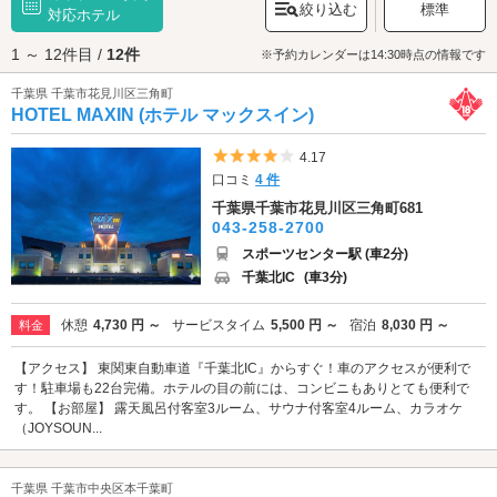
絞り込む
標準
ります。また、京葉線・海浜幕張駅の周辺には、商業施設「ペリエ海浜幕
対応ホテル
張」「
プレナ幕張
」、映画館「ユナイテッド・シネマ幕張」など、デート
1 ～ 12件目 /
12件
にぴったりな施設が立地しており、日中は多くの人で賑わいます。花見川
※予約カレンダーは14:30時点の情報です
区には、テラス付きのホテルや、刺激が欲しいおふたりにおすすめのSMル
千葉県 千葉市花見川区三角町
ームのあるホテル、おひとり様or3名様以上の利用OKのホテルなど、様々
HOTEL MAXIN (ホテル マックスイン)
なホテルがあります。千葉市花見川区でラブホテルをお探しの際は、クー
ポン・事前予約でお得に利用ができる『カップルズ』におまかせくださ
い。
5つ星のうち4
4.17
口コミ
4 件
千葉県千葉市花見川区三角町681
043-258-2700
スポーツセンター駅 (車2分)
千葉北IC
(車3分)
休憩
4,730 円 ～
サービスタイム
5,500 円 ～
宿泊
8,030 円 ～
料金
【アクセス】 東関東自動車道『千葉北IC』からすぐ！車のアクセスが便利で
す！駐車場も22台完備。ホテルの目の前には、コンビニもありとても便利で
す。 【お部屋】 露天風呂付客室3ルーム、サウナ付客室4ルーム、カラオケ
（JOYSOUN...
千葉県 千葉市中央区本千葉町