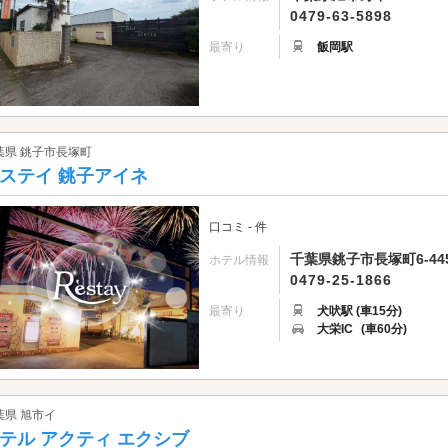
0479-63-5898
最寄り
飯岡駅
葉県 銚子市長塚町
ステイ 銚子アイネ
口コミ - 件
千葉県銚子市長塚町6-445
ホテル情報
0479-25-1866
最寄り
犬吠駅 (車15分)
大栄IC
(車60分)
葉県 旭市イ
テル アクティ エクシブ