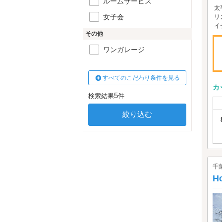
ルームサービス
太
女子会
リ
イ
その他
ワンガレージ
すべてのこだわり条件を見る
カ
5
検索結果
件
千
H