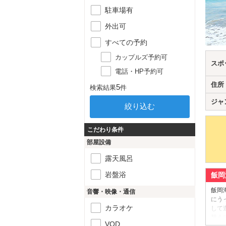
駐車場有
外出可
すべての予約
カップルズ予約可
スポ
電話・HP予約可
住所
5
検索結果
件
ジャ
こだわり条件
部屋設備
露天風呂
岩盤浴
飯岡
飯岡
音響・映像・通信
にう
カラオケ
して
替え
VOD