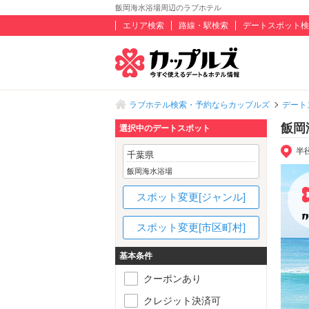
飯岡海水浴場周辺のラブホテル
エリア検索
路線・駅検索
デートスポット検
ラブホテル検索・予約ならカップルズ
デート
飯岡
選択中のデートスポット
半
千葉県
飯岡海水浴場
スポット変更[ジャンル]
スポット変更[市区町村]
基本条件
クーポンあり
クレジット決済可