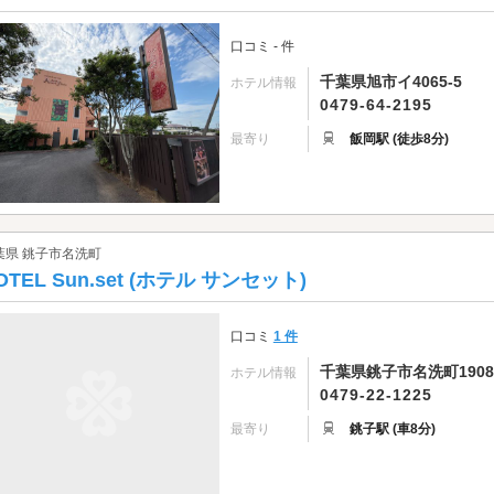
口コミ - 件
千葉県旭市イ4065-5
ホテル情報
0479-64-2195
最寄り
飯岡駅 (徒歩8分)
葉県 銚子市名洗町
OTEL Sun.set (ホテル サンセット)
口コミ
1 件
千葉県銚子市名洗町1908
ホテル情報
0479-22-1225
最寄り
銚子駅 (車8分)