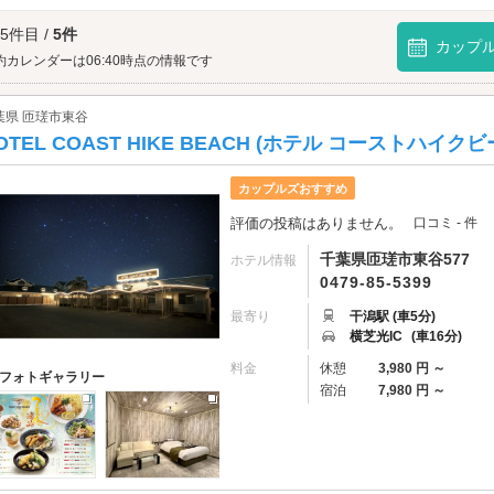
海水浴場へは、
銚子・旭・匝瑳エリアのラブホテル
からもアクセスが便利です。
 5件目 /
5件
カップ
約カレンダーは06:40時点の情報です
葉県 匝瑳市東谷
OTEL COAST HIKE BEACH (ホテル コーストハイクビ
カップルズおすすめ
評価の投稿はありません。
口コミ - 件
千葉県匝瑳市東谷577
ホテル情報
0479-85-5399
最寄り
干潟駅 (車5分)
横芝光IC
(車16分)
料金
休憩
3,980 円 ～
フォトギャラリー
宿泊
7,980 円 ～