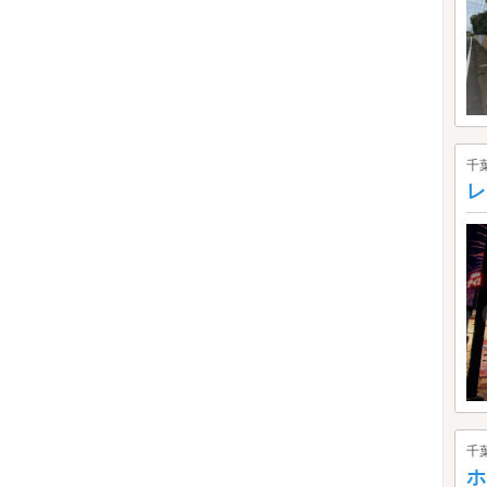
千
レ
千
ホ