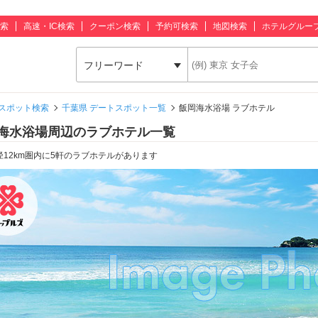
索
高速・IC検索
クーポン検索
予約可検索
地図検索
ホテルグルー
フリーワード
スポット検索
千葉県 デートスポット一覧
飯岡海水浴場 ラブホテル
海水浴場周辺のラブホテル一覧
径12km圏内に5軒のラブホテルがあります