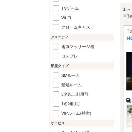
飯岡
TVゲーム
1 ～
※予
Wi-Fi
クロームキャスト
千
アメニティ
H
電気マッサージ器
コスプレ
部屋タイプ
SMルーム
禁煙ルーム
3名以上利用可
1名利用可
VIPルーム(特室)
サービス