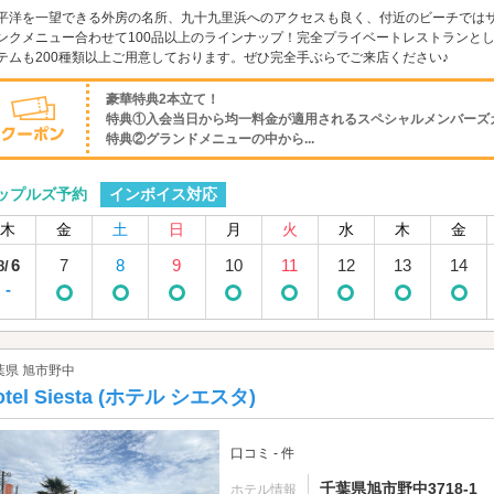
平洋を一望できる外房の名所、九十九里浜へのアクセスも良く、付近のビーチではサ
ンクメニュー合わせて100品以上のラインナップ！完全プライベートレストランとして
テムも200種類以上ご用意しております。ぜひ完全手ぶらでご来店ください♪
豪華特典2本立て！
特典①入会当日から均一料金が適用されるスペシャルメンバーズカ
特典②グランドメニューの中から...
インボイス対応
ップルズ予約
木
金
土
日
月
火
水
木
金
6
7
8
9
10
11
12
13
14
8/
-
葉県 旭市野中
otel Siesta (ホテル シエスタ)
口コミ - 件
千葉県旭市野中3718-1
ホテル情報