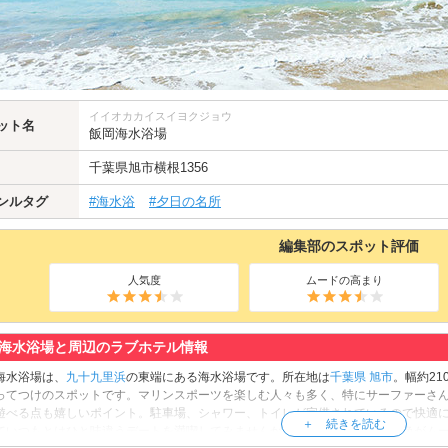
イイオカカイスイヨクジョウ
ット名
飯岡海水浴場
千葉県
旭市
横根1356
ンルタグ
#海水浴
#夕日の名所
編集部のスポット評価
人気度
ムードの高まり
海水浴場と周辺のラブホテル情報
海水浴場は、
九十九里浜
の東端にある海水浴場です。所在地は
千葉県
旭市
。幅約21
ってつけのスポットです。マリンスポーツを楽しむ人々も多く、特にサーファーさ
遊べる点も嬉しいポイント。駐車場、シャワー、トイレが完備されているので快適
ていつもとはひと味違うデートを満喫してみませんか？
屛風ヶ浦
の壮大な景色がム