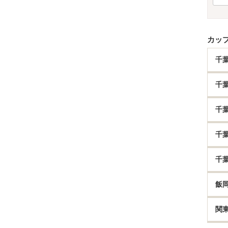
カッ
千
千
千
千
千
飯
関