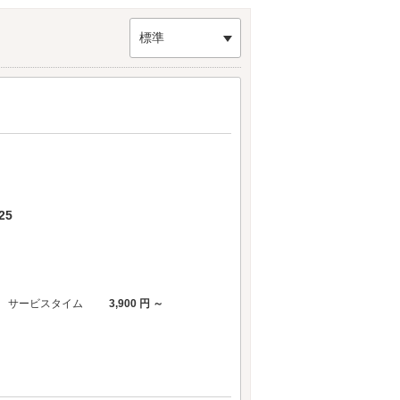
・鴨川エリアのラブホテル
からもアクセスが便利で
標準
25
サービスタイム
3,900 円 ～