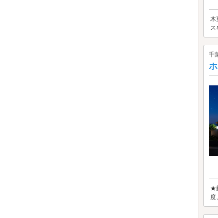
木
ス
千
ホ
★
度