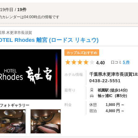
ベントも開催しています。
湖のリゾート ロマンの森共和国へは、
君津・富津エリアのラブホテル
、
館山・勝浦
 19件目 /
19件
約カレンダーは04:00時点の情報です
葉県 木更津市長須賀
OTEL Rhodes 離宮 (ロードス リキュウ)
カップルズおすすめ
5つ星のうち4
4.40
口コミ
5 件
千葉県木更津市長須賀18
ホテル情報
0438-22-5551
最寄り
祇園駅 (徒歩14分)
袖ヶ浦IC
(車5分)
料金
休憩
1,980 円 ～
フォトギャラリー
宿泊
4,980 円 ～