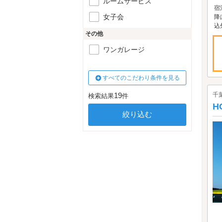
ルームサービス
宿
女子会
降
込
その他
ワンガレージ
すべてのこだわり条件を見る
19
千
検索結果
件
H