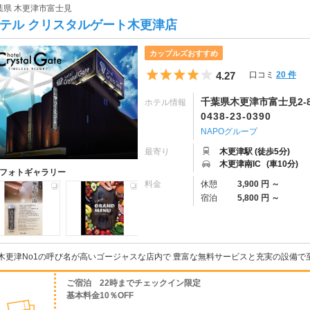
葉県 木更津市富士見
テル クリスタルゲート木更津店
カップルズおすすめ
5つ星のうち4
4.27
口コミ
20 件
千葉県木更津市富士見2-8
ホテル情報
0438-23-0390
NAPOグループ
最寄り
木更津駅 (徒歩5分)
木更津南IC
(車10分)
フォトギャラリー
料金
休憩
3,900 円 ～
宿泊
5,800 円 ～
木更津No1の呼び名が高いゴージャスな店内で 豊富な無料サービスと充実の設備
ご宿泊 22時までチェックイン限定
基本料金10％OFF