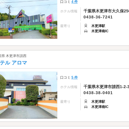
口コミ
4 件
千葉県木更津市大久保25
ホテル情報
0438-36-7241
最寄り
木更津駅
木更津南IC
葉県 木更津市請西
テル アロマ
口コミ
5 件
千葉県木更津市請西1-2-
ホテル情報
0438-38-0401
最寄り
木更津駅
木更津南IC