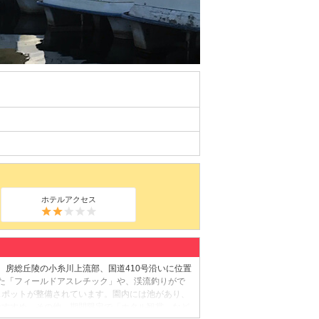
ホテルアクセス
。房総丘陵の小糸川上流部、国道410号沿いに位置
した「フィールドアスレチック」や、渓流釣りがで
スポットが整備されています。園内には池があり、
おすすめ。その他、期間限定で「ホタル観賞」など