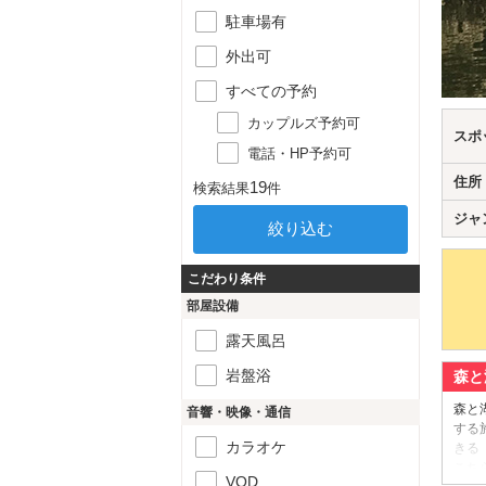
駐車場有
外出可
すべての予約
カップルズ予約可
スポ
電話・HP予約可
住所
19
検索結果
件
ジャ
こだわり条件
部屋設備
露天風呂
岩盤浴
森と
森と
音響・映像・通信
する
カラオケ
きる
こち
VOD