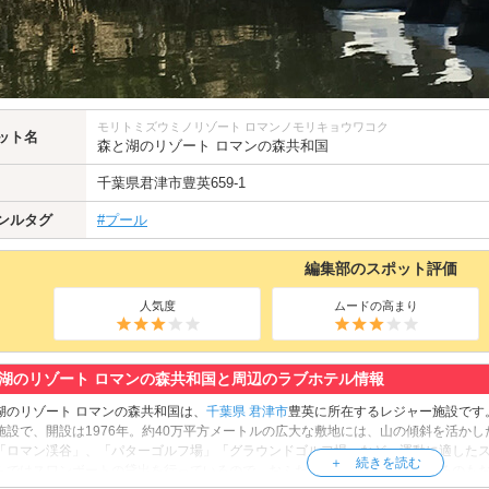
モリトミズウミノリゾート ロマンノモリキョウワコク
ット名
森と湖のリゾート ロマンの森共和国
千葉県
君津市
豊英659-1
ンルタグ
#プール
編集部のスポット評価
人気度
ムードの高まり
湖のリゾート ロマンの森共和国と周辺のラブホテル情報
湖のリゾート ロマンの森共和国は、
千葉県
君津市
豊英に所在するレジャー施設です
施設で、開設は1976年。約40万平方メートルの広大な敷地には、山の傾斜を活か
「ロマン渓谷」、「パターゴルフ場」「グラウンドゴルフ場」など、運動に適した
らではスワンボートの貸出を行っているので、おふたりでチャレンジしてみるのも