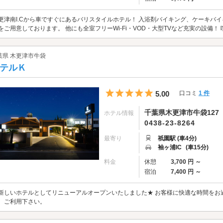
更津南I.Cから車ですぐにあるバリスタイルホテル！ 入浴剤バイキング、ケーキバ
をご用意しております。 他にも全室フリーWi-Fi・VOD・大型TVなど充実の設備
葉県 木更津市牛袋
テルＫ
5つ星のうち5
5.00
口コミ
1 件
千葉県木更津市牛袋127
ホテル情報
0438-23-8264
最寄り
祇園駅 (車4分)
袖ヶ浦IC
(車15分)
料金
休憩
3,700 円 ～
宿泊
7,400 円 ～
新しいホテルとしてリニューアルオープンいたしました★ お客様に快適な時間をお
、ご利用下さい。