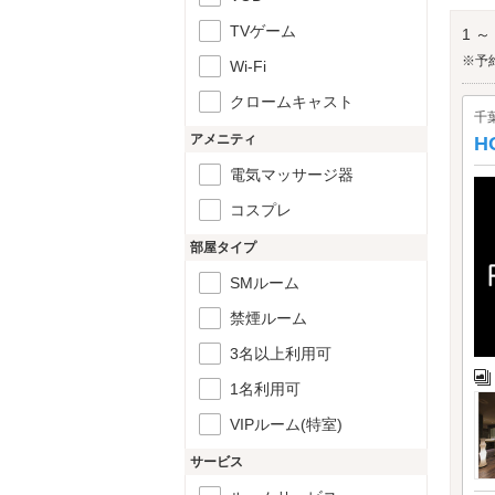
のイ
森と
TVゲーム
1 ～
す。
※予
Wi-Fi
クロームキャスト
千
アメニティ
H
電気マッサージ器
コスプレ
部屋タイプ
SMルーム
禁煙ルーム
3名以上利用可
1名利用可
VIPルーム(特室)
サービス