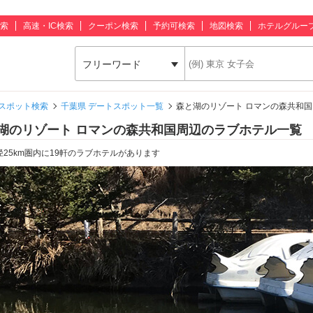
索
高速・IC検索
クーポン検索
予約可検索
地図検索
ホテルグルー
フリーワード
スポット検索
千葉県 デートスポット一覧
森と湖のリゾート ロマンの森共和国
湖のリゾート ロマンの森共和国周辺のラブホテル一覧
径25km圏内に19軒のラブホテルがあります