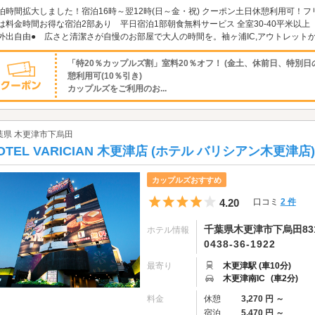
泊時間拡大しました！宿泊16時～翌12時(日～金・祝) クーポン土日休憩利用可！フリー
は料金時間お得な宿泊2部あり 平日宿泊1部朝食無料サービス 全室30-40平米以上 
外出自由● 広さと清潔さが自慢のお部屋で大人の時間を。袖ヶ浦IC,アウトレットか
「特20％カップルズ割」室料20％オフ！ (金土、休前日、特別日
憩利用可(10％引き)
カップルズをご利用のお...
葉県 木更津市下烏田
OTEL VARICIAN 木更津店 (ホテル バリシアン木更津店)
カップルズおすすめ
5つ星のうち4
4.20
口コミ
2 件
千葉県木更津市下烏田831
ホテル情報
0438-36-1922
最寄り
木更津駅 (車10分)
木更津南IC
(車2分)
料金
休憩
3,270 円 ～
宿泊
5,470 円 ～