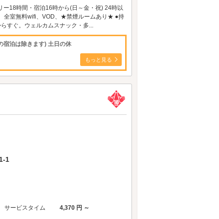
18時間・宿泊16時から(日～金・祝) 24時以
全室無料wifi、VOD、★禁煙ルームあり★ ●持
らすぐ。ウェルカムスナック・多...
の宿泊は除きます) 土日の休
もっと見る
-1
サービスタイム
4,370 円 ～