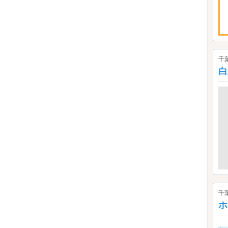
千
白
千
ホ