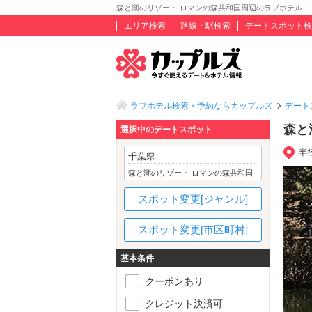
森と湖のリゾート ロマンの森共和国周辺のラブホテル
エリア検索
路線・駅検索
デートスポット検
ラブホテル検索・予約ならカップルズ
デート
森と
選択中のデートスポット
半
千葉県
森と湖のリゾート ロマンの森共和国
スポット変更[ジャンル]
スポット変更[市区町村]
基本条件
クーポンあり
クレジット決済可