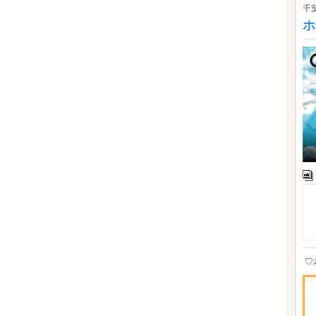
千
ホ
♡