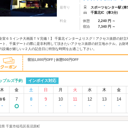
最寄り
スポーツセンター駅 (車5
千葉北IC
(車3分)
料金
休憩
2,240 円 ～
宿泊
7,340 円 ～
全室６５インチ大画面ＴＶ完備！】 千葉北インターよりスグ！アクセス抜群の好立
ート、千葉デートの際に是非利用して頂きたいアクセス抜群の好立地ホテル。お財
の設備が嬉しい♪２人の記念日に特別な時間をお過ごし下さい。
宿泊1,000円OFF | 休憩500円OFF
インボイス対応
ップルズ予約
木
金
土
日
月
火
水
木
金
6
7
8
9
10
11
12
13
14
8/
-
-
-
-
-
-
-
-
葉県 千葉市稲毛区長沼原町