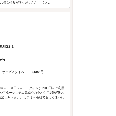
お得な特典が盛りだくさん！ 【フ...
町22-1
分)
サービスタイム
4,500 円 ～
☆ ・全日ショートタイムが1900円～ご利用
stシアターシステム完成☆カラオケ用150W級ス
楽しみ下さい。 カラオケ番組でもよく使われ