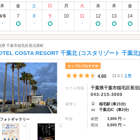
木
金
土
日
月
火
水
木
金
6
7
8
9
10
11
12
13
14
8/
-
-
-
-
葉県 千葉市稲毛区長沼原町
OTEL COSTA RESORT 千葉北 (コスタリゾート 千葉北
カップルズおすすめ
5つ星のうち4.5
4.60
口コミ
2 件
千葉県千葉市稲毛区長沼原町
ホテル情報
043-215-3000
最寄り
稲毛駅 (車15分)
千葉北IC
(車2分)
料金
休憩
3,900 円 ～
フォトギャラリー
宿泊
6,900 円 ～