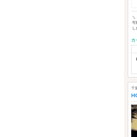
＼
可
し
カ
千
H