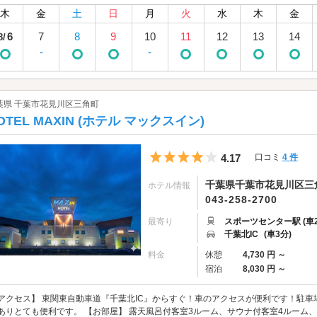
木
金
土
日
月
火
水
木
金
6
7
8
9
10
11
12
13
14
8/
-
-
葉県 千葉市花見川区三角町
OTEL MAXIN (ホテル マックスイン)
5つ星のうち4
4.17
口コミ
4 件
千葉県千葉市花見川区三角
ホテル情報
043-258-2700
最寄り
スポーツセンター駅 (車2
千葉北IC
(車3分)
料金
休憩
4,730 円 ～
宿泊
8,030 円 ～
アクセス】 東関東自動車道『千葉北IC』からすぐ！車のアクセスが便利です！駐車
ありとても便利です。 【お部屋】 露天風呂付客室3ルーム、サウナ付客室4ルーム、カ