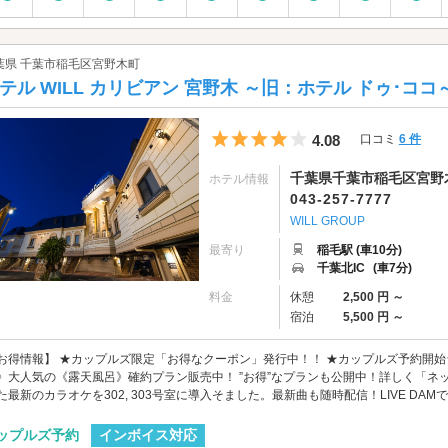
葉県 千葉市稲毛区宮野木町
テル WILL カリビアン 宮野木 ～旧：ホテル ドゥ･ココ
5つ星のうち4
4.08
口コミ
6 件
千葉県千葉市稲毛区宮野木町
ホテル情報
043-257-7777
WILL GROUP
最寄り
稲毛駅 (車10分)
千葉北IC
(車7分)
料金
休憩
2,500 円 ～
宿泊
5,500 円 ～
お得情報】 ★カップルズ限定「お得なクーポン」発行中！！ ★カップルズ予約開始★
》大人気の《露天風呂》確約プラン販売中！ ”お得”なプランも公開中！詳しく「ネ
た最新のカラオケを302, 303号室に導入そました。最新曲も随時配信！LIVE DAMです。
インボイス対応
ップルズ予約