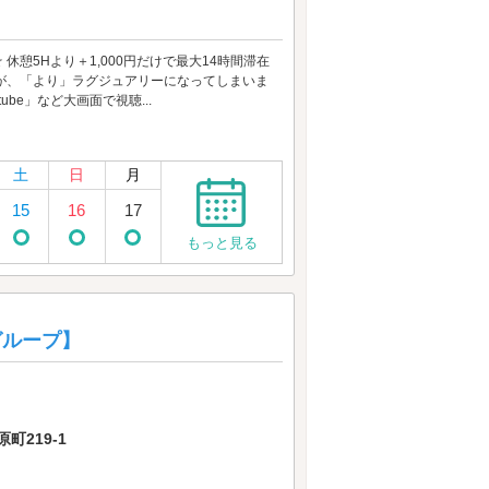
休憩5Hより＋1,000円だけで最大14時間滞在
部屋が、「より」ラグジュアリーになってしまいま
ube」など大画面で視聴...
土
日
月
15
16
17
もっと見る
ログループ】
219-1