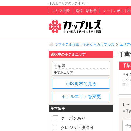
千葉北エリアのラブホテル
エリア検索
路線・駅検索
デートスポット検
ラブホテル検索・予約ならカップルズ
エリア
千葉
選択中のホテルエリア
千葉
千葉県
千葉北エリア
サイ
ッシ
市区町村で見る
葉北
桜、
弁当
ホテルエリアを変更
グに
1 ～
ご利
基本条件
魅力
※予
「実
クーポンあり
くと
千
クレジット決済可