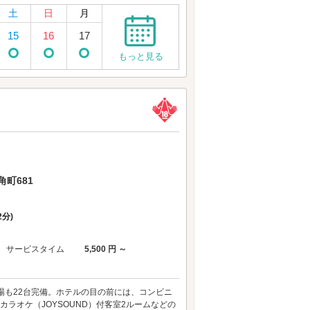
土
日
月
15
16
17
もっと見る
町681
分)
サービスタイム
5,500 円 ～
場も22台完備。ホテルの目の前には、コンビニ
ラオケ（JOYSOUND）付客室2ルームなどの