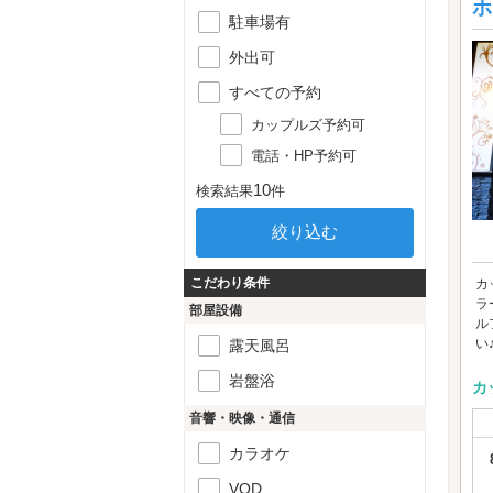
ホ
駐車場有
外出可
すべての予約
カップルズ予約可
電話・HP予約可
10
検索結果
件
こだわり条件
カ
ラ
部屋設備
ル
い♪ 
露天風呂
岩盤浴
カ
音響・映像・通信
カラオケ
VOD