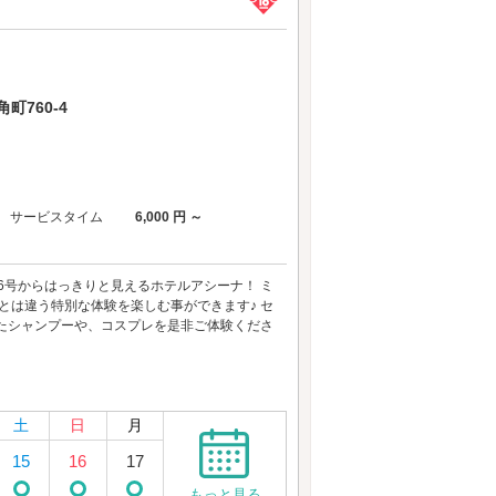
760-4
サービスタイム
6,000 円 ～
16号からはっきりと見えるホテルアシーナ！ ミ
とは違う特別な体験を楽しむ事ができます♪ セ
たシャンプーや、コスプレを是非ご体験くださ
土
日
月
15
16
17
もっと見る