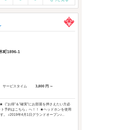
～
1896-1
サービスタイム
3,800 円 ～
《”お得”＆”確実”にお部屋を押さえたい方必
ット予約はこちら」へ！！ ★ヘッドホンを使用
 ♪2019年4月1日グランドオープン♪...