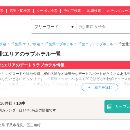
索
高速・IC検索
クーポン検索
予約可検索
地図検索
ホテルグルー
フリーワード
検索
千葉県 エリア検索
千葉県ラブホテル
千葉エリアラブホテル
千葉北
北エリアのラブホテル一覧
北エリアのデート＆ラブホテル情報
クリングロードや緑地公園、桜の名所など緑豊かなデートスポットがたくさんある
ュしたいときにピッタリです。「
幕張メッセ
」へも車で20分ほどと比較的アクセス
エリアで観光・デートをするなら「
花島公園
」へ行ってみませんか？こちらは、季
初夏には新緑、秋には紅葉が訪れた人々の目を楽しませています。水辺を散策しな
を持参してピクニックを楽しむのにもおすすめです。園内にはアオサギや、ウグイ
も最適。心地よい自然の音色も存分に楽しめますよ。お寺好きのお2人なら、隣接す
 10件目 /
10件
益があるとされている珍しいこちらのお寺は、大きな銀杏の木が特徴的。シーズン
カップ
的なお寺です。デートを満喫したら、ラブホテルでひと休み。千葉北エリアのラブ
約カレンダーは14:40時点の情報です
籾駅」の近くに点在している他、「千葉北インターチェンジ」周辺に多くのホテル
スムーズにエスコートできそうです。カップルズ予約のできるホテルもあるのでさっ
葉県 千葉市花見川区三角町