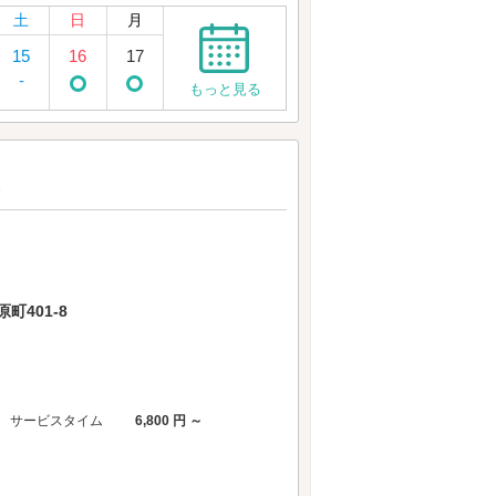
土
日
月
15
16
17
-
もっと見る
)
401-8
サービスタイム
6,800 円 ～