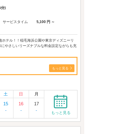
分)
サービスタイム
5,100 円 ～
地ホテル！！稲毛海浜公園や東京ディズニーリ
布にやさしいリーズナブルな料金設定ながらも充
もっと見る
土
日
月
15
16
17
-
-
-
もっと見る