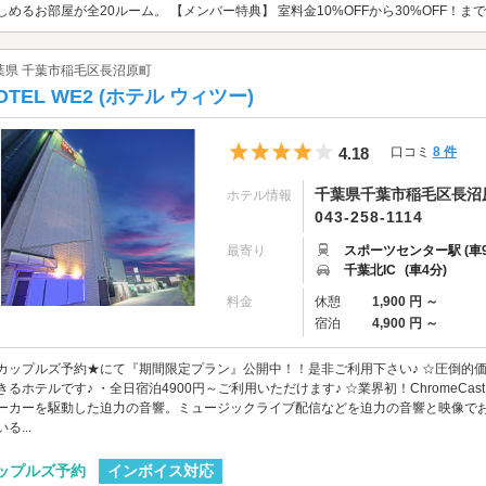
しめるお部屋が全20ルーム。 【メンバー特典】 室料金10%OFFから30%OFF！まで
葉県 千葉市稲毛区長沼原町
OTEL WE2 (ホテル ウィツー)
5つ星のうち4
4.18
口コミ
8 件
千葉県千葉市稲毛区長沼原
ホテル情報
043-258-1114
最寄り
スポーツセンター駅 (車9
千葉北IC
(車4分)
料金
休憩
1,900 円 ～
宿泊
4,900 円 ～
カップルズ予約★にて『期間限定プラン』公開中！！是非ご利用下さい♪ ☆圧倒的価格
きるホテルです♪ ・全日宿泊4900円～ご利用いただけます♪ ☆業界初！ChromeCa
ーカーを駆動した迫力の音響。ミュージックライブ配信などを迫力の音響と映像でお
る...
インボイス対応
ップルズ予約