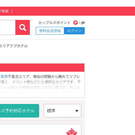
プ検索
カップルズポイント
- pt
無料会員登録
ログイン
エリアラブホテル
千葉県
千葉北エリア。都会の喧騒から離れてリフレ
が良く、イベント時などにも便利なエリアです。千
節ごとの花々や植物が息吹く総合公園です。春には
がら季節の移ろいを感じてみましょう。手作りのお
スなどの野鳥が暮らしているのでバードウォッチン
る「
天福寺
」にも行ってみましょう。足に関する
には、お寺を黄色一色に綺麗に染めてくれ、とても
ルズ予約対応ホテル
標準
ホテルは「宮野木インターチェンジ」、京成本線
が集積しています。あらかじめお部屋を予約してお
そくチェックしてみましょう♪