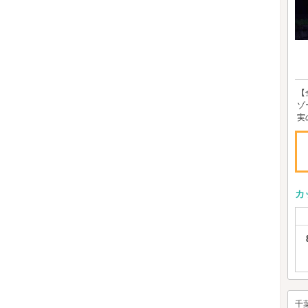
【
ゾ
実
カ
千