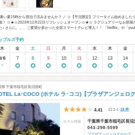
 暑い夏15時から宿泊で涼みませんか？ ／ ☆【平日限定】フリータイム始めました☆ 
能！ ☆★☆2023年12月22日リフレッシュオープン☆★☆ ラグジュアリーなお
た♪ さらに、、、ご要望が多かった全室スマートテレビ導入！！ 「Netflix」や「yout
ップルズ予約
木
金
土
日
月
火
水
木
金
6
7
8
9
10
11
12
13
14
8/
-
葉県 千葉市稲毛区長沼原町
OTEL La･COCO (ホテル ラ･ココ)【プラザアンジェ
5つ星のうち4
4.41
口コミ
18 件
千葉県千葉市稲毛区長沼原町
ホテル情報
043-298-5599
プラザアンジェログループ