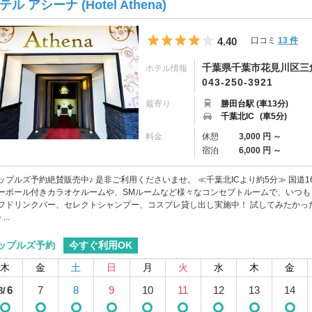
テル アシーナ (Hotel Athena)
5つ星のうち4
4.40
口コミ
13 件
千葉県千葉市花見川区三角町
ホテル情報
043-250-3921
最寄り
勝田台駅 (車13分)
千葉北IC
(車5分)
料金
休憩
3,000 円 ～
宿泊
6,000 円 ～
ップルズ予約絶賛販売中♪ 是非ご利用くださいませ。 ≪千葉北ICより約5分≫ 国道
ーボール付きカラオケルームや、SMルームなど様々なコンセプトルームで、いつも
フドリンクバー、セレクトシャンプー、コスプレ貸し出し実施中！ 試してみたかっ
...
今すぐ利用OK
ップルズ予約
木
金
土
日
月
火
水
木
金
6
7
8
9
10
11
12
13
14
8/