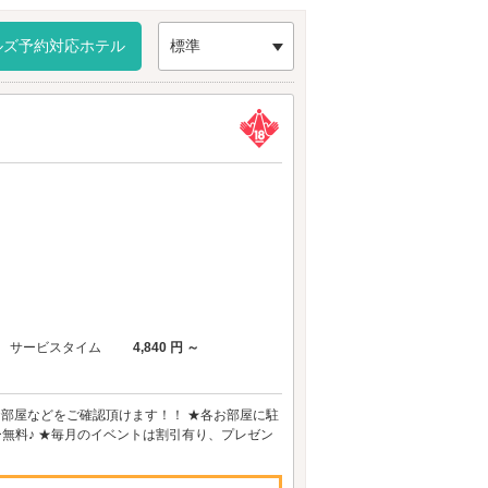
ルズ予約対応ホテル
標準
サービスタイム
4,840 円 ～
お部屋などをご確認頂けます！！ ★各お部屋に駐
ー無料♪ ★毎月のイベントは割引有り、プレゼン