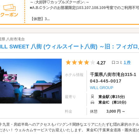
～↓大好評♡カップルズクーポン↓～
■A.B.Cランクのお部屋限定(103.107.108.109号室でのご利用不可
【休憩】3...
葉県 八街市滝台
ILL SWEET 八街 (ウィルスイート八街) ～旧：フィガ
5つ星のうち4
4.27
口コミ
1 件
千葉県八街市滝台315-1
ホテル情報
043-445-0017
WILL GROUP
最寄り
東金駅 (車15分)
東金IC
(車10分)
料金
休憩
3,000 円 ～
十九里・房総半島へのアクセスもバツグン!! 閑静なエリアにたたずむ隠れ家的ホテ
ださい！ ウェルカムサービスでお迎えいたします。 東金IC(千葉東金道路・圏央道)