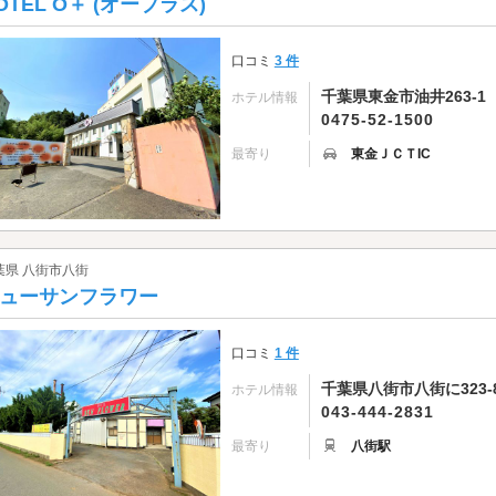
OTEL O＋ (オープラス)
口コミ
3 件
千葉県東金市油井263-1
ホテル情報
0475-52-1500
最寄り
東金ＪＣＴIC
葉県 八街市八街
ューサンフラワー
口コミ
1 件
千葉県八街市八街に323-
ホテル情報
043-444-2831
最寄り
八街駅