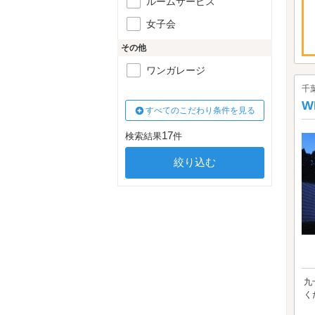
ルームサービス
女子会
その他
ワンガレージ
千
W
すべてのこだわり条件を見る
17
検索結果
件
九
く