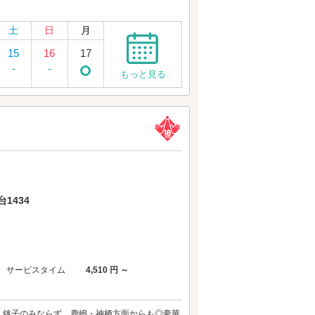
土
日
月
15
16
17
-
-
もっと見る
1434
サービスタイム
4,510 円 ～
・銚子のみならず、鹿嶋・神栖方面からも◎豪華