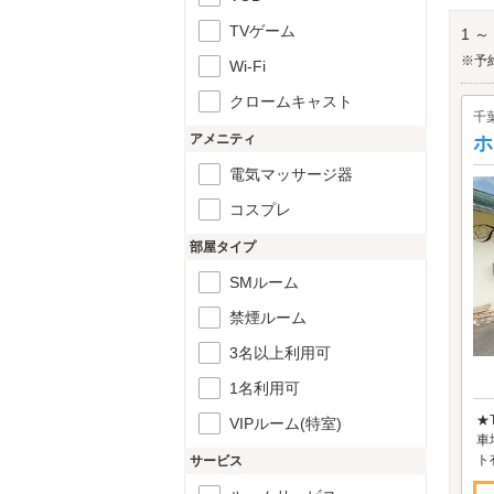
きま
八街
TVゲーム
1 ～
※予
Wi-Fi
クロームキャスト
千
アメニティ
ホ
電気マッサージ器
コスプレ
部屋タイプ
SMルーム
禁煙ルーム
3名以上利用可
1名利用可
★
VIPルーム(特室)
車
ト
サービス