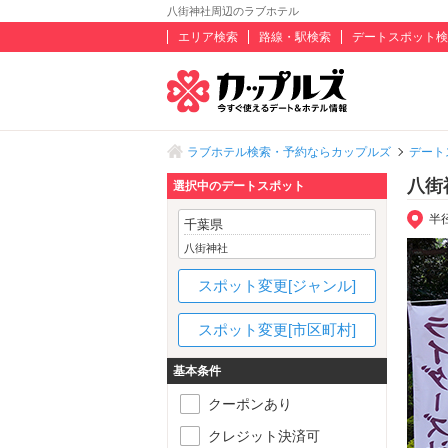
八街神社周辺のラブホテル
エリア検索
路線・駅検索
デートスポット検
ラブホテル検索・予約ならカップルズ
デート
八街
選択中のデートスポット
半
千葉県
八街神社
スポット変更[ジャンル]
スポット変更[市区町村]
基本条件
クーポンあり
クレジット決済可