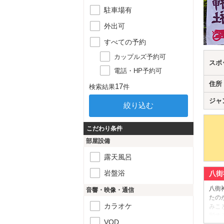
駐車場有
外出可
すべての予約
カップルズ予約可
スポ
電話・HP予約可
住所
17
検索結果
件
ジャ
こだわり条件
部屋設備
露天風呂
岩盤浴
八街
八街
音響・映像・通信
たの
カラオケ
みこ
願す
VOD