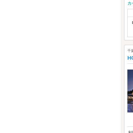
カ
千
H
利