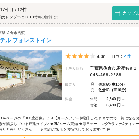
す。また、広々とした駐車場はツーリング中の方にも好評です。
神社へは、
佐倉・八街・四街道エリアのラブホテル
からもアクセスが便利です。
 17件目 /
17件
カップ
約カレンダーは17:10時点の情報です
葉県 佐倉市馬渡
テル フォレストイン
5つ星のうち4
4.40
口コミ
2 件
千葉県佐倉市馬渡469-1
ホテル情報
043-498-2288
最寄り
佐倉駅 (車15分)
佐倉IC
(車10分)
料金
休憩
2,640 円 ～
宿泊
6,490 円 ～
TOPページの『360度画像』より【ルームツアー体験】ができますので、気になる
場が隣接している戸建タイプ♪ ★SMルーム完備 ★毎日モーニング&ランチ&ディナ
有りと盛りだくさん！ 皆様のご来店をお待ちしております(*^^)v