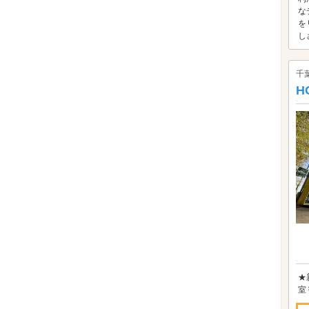
な
を
し
千
H
★
室