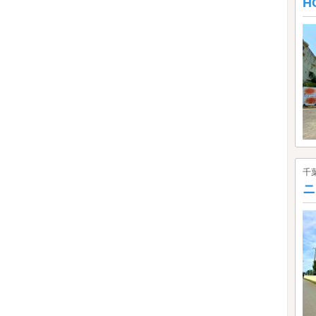
H
千
ニ