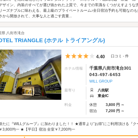
デザイン、内装のすべてが選び抜かれた上質で、今までの常識をくつがえすような
リーズナブルに味わえる、最上級のプライベートルーム♪全日宿泊予約も可能なの
さから開放されて、大事な人と過ごす貴重...
葉県 八街市滝台
OTEL TRIANGLE (ホテル トライアングル)
5つ星のうち4
4.40
口コミ - 件
千葉県八街市滝台301
ホテル情報
043-497-6453
WILL GROUP
最寄り
八街駅
東金IC
料金
休憩
3,800 円 ～
宿泊
7,200 円 ～
新たに『WILLグループ』に加わりました！！ ★通常より”お得”にご利用頂ける『クーポ
￥3,800均一 ★【平日】宿泊 全室￥7,200均一