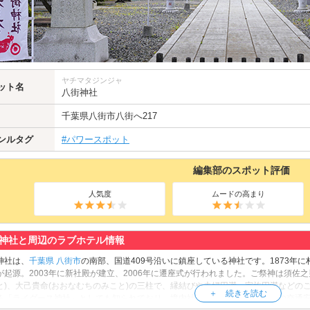
ヤチマタジンジャ
ット名
八街神社
千葉県
八街市
八街へ217
ンルタグ
#パワースポット
編集部のスポット評価
人気度
ムードの高まり
神社と周辺のラブホテル情報
神社は、
千葉県
八街市
の南部、国道409号沿いに鎮座している神社です。1873年
が起源。2003年に新社殿が建立、2006年に遷座式が行われました。ご祭神は須佐之
と)、大己貴命(おおなむちのみこと)の三柱で、縁結びや夫婦円満、家族円満などの
る「ライダース神社」としても知られており、境内社務所ではライダーさんの交通