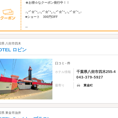
★お得☆なクーポン発行中！！
♪｡*ﾟ☆ﾟ*｡♪｡*ﾟ☆ﾟ*｡♪｡*ﾟ☆ﾟ*｡♪｡*ﾟ☆ﾟ*｡♪
■ショート 300円OFF
...
葉県 八街市四木
OTEL ロビン
口コミ - 件
千葉県八街市四木255-4
ホテル情報
043-379-5927
最寄り
東金IC
葉県 東金市油井