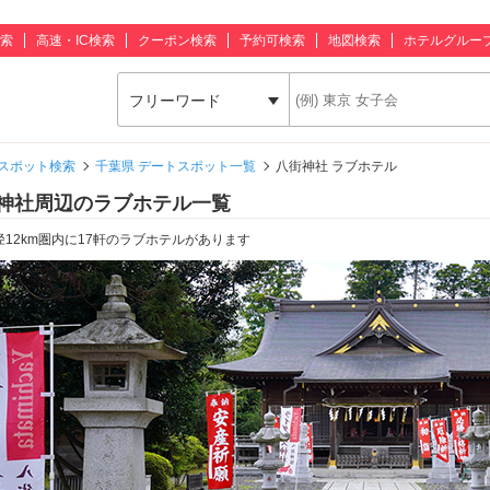
索
高速・IC検索
クーポン検索
予約可検索
地図検索
ホテルグルー
フリーワード
スポット検索
千葉県 デートスポット一覧
八街神社 ラブホテル
神社周辺のラブホテル一覧
径12km圏内に17軒のラブホテルがあります