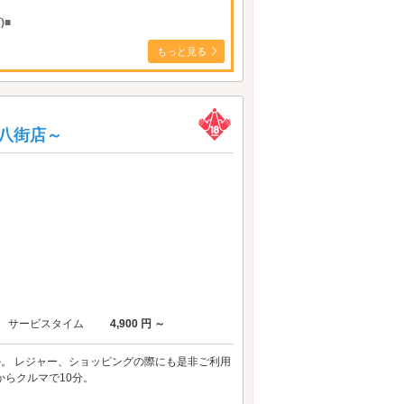
)■
もっと見る
ロ八街店～
サービスタイム
4,900 円 ～
ル。 レジャー、ショッピングの際にも是非ご利用
からクルマで10分。