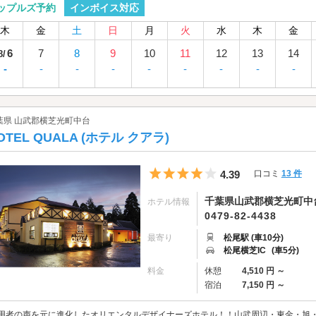
インボイス対応
ップルズ予約
木
金
土
日
月
火
水
木
金
6
7
8
9
10
11
12
13
14
8/
-
-
-
-
-
-
-
-
-
葉県 山武郡横芝光町中台
OTEL QUALA (ホテル クアラ)
5つ星のうち4
4.39
口コミ
13 件
千葉県山武郡横芝光町中台
ホテル情報
0479-82-4438
最寄り
松尾駅 (車10分)
松尾横芝IC
(車5分)
料金
休憩
4,510 円 ～
宿泊
7,150 円 ～
用者の声を元に進化したオリエンタルデザイナーズホテル！！山武周辺・東金・旭