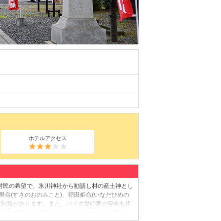
ホテルアクセス
に村民の希望で、氷川神社から勧請し村の産土神とし
男命(すさのおのみこと)、稲田姫命(いなだひめの
ご利益があります。また、バイク愛好家の安全を祈
安全を祈願する御守りや、ステッカーなどが購入で