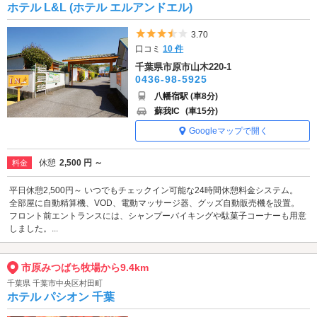
ホテル L&L (ホテル エルアンドエル)
5つ星のうち3.5
3.70
口コミ
10 件
千葉県市原市山木220-1
0436-98-5925
八幡宿駅 (車8分)
蘇我IC
(車15分)
Googleマップで開く
休憩
2,500 円 ～
料金
平日休憩2,500円～ いつでもチェックイン可能な24時間休憩料金システム。
全部屋に自動精算機、VOD、電動マッサージ器、グッズ自動販売機を設置。
フロント前エントランスには、シャンプーバイキングや駄菓子コーナーも用意
しました。...
市原みつばち牧場から9.4km
千葉県 千葉市中央区村田町
ホテル パシオン 千葉