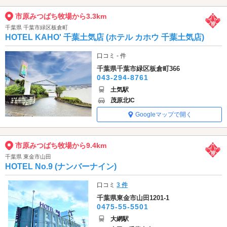
市原みつばち牧場から3.3km
千葉県 千葉市緑区板倉町
HOTEL KAHO' 千葉土気店 (ホテル カホウ 千葉土気店)
口コミ - 件
千葉県千葉市緑区板倉町366
043-294-8761
土気駅
茂原北IC
Googleマップで開く
市原みつばち牧場から9.4km
千葉県 東金市山田
HOTEL No.9 (ナンバーナイン)
口コミ
3 件
千葉県東金市山田1201-1
0475-55-5501
大網駅