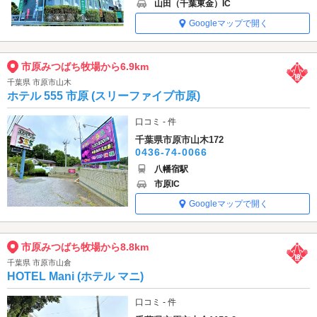
山田（千葉東金）IC
Googleマップで開く
市原みつばち牧場から6.9km
千葉県 市原市山木
ホテル 555 市原 (スリーファイブ市原)
口コミ - 件
千葉県市原市山木172
0436-74-0066
八幡宿駅
市原IC
Googleマップで開く
市原みつばち牧場から8.8km
千葉県 市原市山倉
HOTEL Mani (ホテル マニ)
口コミ - 件