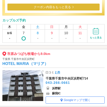
クーポン内容をもっと見る
カップルズ予約
木
金
土
日
月
火
6
7
8
9
10
11
8/
-
-
-
-
-
もっと見る
市原みつばち牧場から9.0km
千葉県 千葉市中央区浜野町
HOTEL MARIA（マリア）
口コミ
2 件
千葉県千葉市中央区浜野町714
043-266-0661
浜野駅
蘇我IC
Googleマップで開く