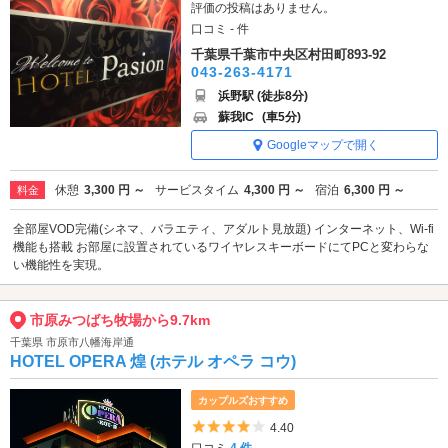
評価の投稿はありません。
口コミ - 件
千葉県千葉市中央区村田町893-92
043-263-4171
浜野駅 (徒歩8分)
蘇我IC
(車5分)
Googleマップで開く
休憩
3,300 円 ～
サービスタイム
4,300 円 ～
宿泊
6,300 円 ～
料金
全部屋VOD完備(シネマ、バラエティ、アダルト見放題) インターネット、Wi-fi
機能も搭載 お部屋に設置されているワイヤレスキーボードにてPCと変わらな
い機能性を実現。
市原みつばち牧場から9.7km
千葉県 市原市八幡海岸通
HOTEL OPERA 煌 (ホテル オペラ コウ)
カップルズおすすめ
5つ星のうち4
4.40
口コミ
4 件