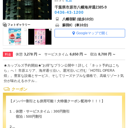
千葉県市原市八幡海岸通2385-9
0436-43-1200
八幡宿駅 (徒歩10分)
蘇我IC
(車10分)
フォトギャラリー
Googleマップで開く
休憩
3,278 円 ～
サービスタイム
6,650 円 ～
宿泊
8,700 円 ～
料金
★カップルズ予約開始★”お得”なプラン公開中！詳しく「ネット予約はこち
ら」へ！ 市原エリア、海岸通り沿い。運河沿いに佇む「HOTEL OPERA
煌」。豊富な設備とサービス、そしてリーズナブルな価格で、高級リゾート気
分が味わえるホテル...
クーポン
【メンバー割引とも併用可能！大特価クーポン配布中！！！】
１．休憩・サービスタイム：300円割引
宿泊：500円割引
２...