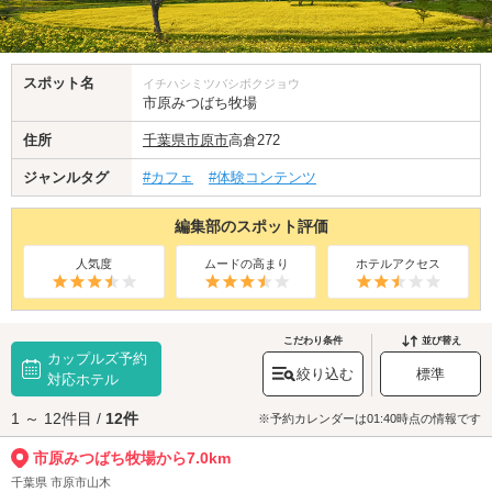
スポット名
イチハシミツバシボクジョウ
市原みつばち牧場
住所
千葉県
市原市
高倉272
ジャンルタグ
#カフェ
#体験コンテンツ
編集部のスポット評価
人気度
ムードの高まり
ホテルアクセス
こだわり条件
並び替え
カップルズ予約
絞り込む
標準
対応ホテル
1 ～ 12件目 /
12件
※予約カレンダーは01:40時点の情報です
市原みつばち牧場から7.0km
千葉県 市原市山木