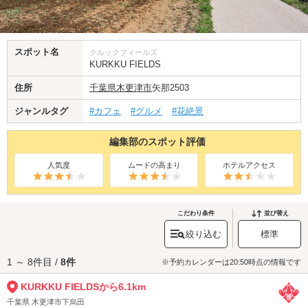
スポット名
クルックフィールズ
KURKKU FIELDS
住所
千葉県
木更津市
矢那2503
ジャンルタグ
#カフェ
#グルメ
#花絶景
編集部のスポット評価
人気度
ムードの高まり
ホテルアクセス
こだわり条件
並び替え
絞り込む
標準
1 ～ 8件目 /
8件
※予約カレンダーは20:50時点の情報です
KURKKU FIELDSから6.1km
千葉県 木更津市下烏田