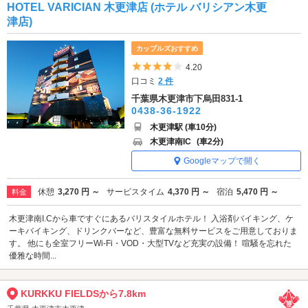
HOTEL VARICIAN 木更津店 (ホテル バリシアン木更
津店)
カップルズおすすめ
5つ星のうち4
4.20
口コミ
2 件
千葉県木更津市下烏田831-1
0438-36-1922
木更津駅 (車10分)
木更津南IC
(車2分)
Googleマップで開く
休憩
3,270 円 ～
サービスタイム
4,370 円 ～
宿泊
5,470 円 ～
料金
木更津南I.Cから車ですぐにあるバリスタイルホテル！ 入浴剤バイキング、ケ
ーキバイキング、ドリンクバーなど、豊富な無料サービスをご用意しておりま
す。 他にも全室フリーWi-Fi・VOD・大型TVなど充実の設備！ 喧騒を忘れた
優雅な時間...
KURKKU FIELDSから7.8km