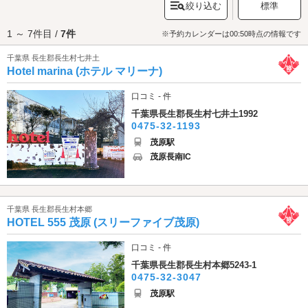
絞り込む
標準
しめる牧場「
秋元牧場
」などのお出かけスポットが点在しています。ま
た、JR外房線・東浪見(とらみ)駅から車で数分の距離にある「パタゴニア
1 ～ 7件目 /
7件
サーフ千葉/アウトレット」は、サーフボードやウェットスーツの他、アウ
※予約カレンダーは00:50時点の情報です
トドア用品、アパレルグッズなども取り扱うショップで、キャンプやバー
千葉県 長生郡長生村七井土
ベキューをする方にも人気です。長生郡のラブホテルには、露天風呂やサ
Hotel marina (ホテル マリーナ)
ウナ付きのホテルや、コスチュームのレンタルありのホテル、各種アメニ
ティが充実しているホテルなどがあります。長生郡でラブホテルをお探し
の際は、クーポン・事前予約でお得に利用ができる『カップルズ』におま
口コミ - 件
かせください。
千葉県長生郡長生村七井土1992
0475-32-1193
茂原駅
茂原長南IC
千葉県 長生郡長生村本郷
HOTEL 555 茂原 (スリーファイブ茂原)
口コミ - 件
千葉県長生郡長生村本郷5243-1
0475-32-3047
茂原駅