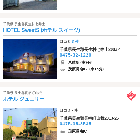
千葉県 長生郡長生村七井土
HOTEL SweetS (ホテル スイーツ)
口コミ
3 件
千葉県長生郡長生村七井土2003-4
0475-32-1220
八積駅 (車7分)
茂原長南IC
(車15分)
千葉県 長生郡長柄町山根
ホテル ジュエリー
口コミ - 件
千葉県長生郡長柄町山根2013-25
0475-35-3535
茂原長南IC