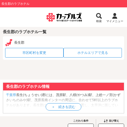
長生郡のラブホテル
検索
マイメニュー
長生郡のラブホテル一覧
長生郡
市区町村を変更
ホテルエリアで見る
長生郡のラブホテル情報
千葉県
長生(ちょうせい)郡には、茂原駅、八積(やつみ)駅、上総一ノ宮(かず
さいちのみや)駅、茂原長南インターの周辺に、合わせて5軒以上のラブホ
テルがあります。長生郡は九十九里浜の南端に位置し、太平洋に面してい
る人口約5万5千人の郡です。東京2020オリンピック・パラリンピック競技
大会では、長生郡一宮町が、サーフィン競技の会場に選ばれ、サーファー
の聖地として有名になりました。長生郡には、遠浅のビーチが続く「
一宮
こだわり条件
並び替え
海水浴場
」や、縁結び・子授けのパワースポット「
玉前神社
」、無料で楽