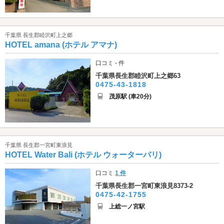
千葉県 長生郡睦沢町上之郷
HOTEL amana (ホテル アマナ)
口コミ - 件
千葉県長生郡睦沢町上之郷63
0475-43-1818
茂原駅 (車20分)
千葉県 長生郡一宮町東浪見
HOTEL Water Bali (ホテル ウォーターバリ)
口コミ
1 件
千葉県長生郡一宮町東浪見8373-2
0475-42-1755
上総一ノ宮駅