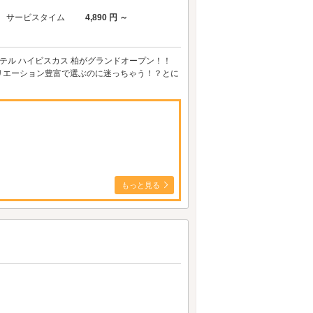
サービスタイム
4,890 円 ～
テル ハイビスカス 柏がグランドオープン！！
リエーション豊富で選ぶのに迷っちゃう！？とに
もっと見る