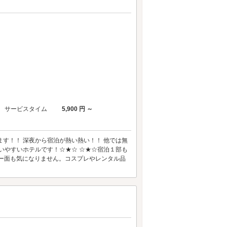
サービスタイム
5,900 円 ～
ます！！ 深夜から宿泊が熱い熱い！！ 他では無
使いやすいホテルです！☆★☆ ☆★☆宿泊１部も
シー面も気になりません。コスプレやレンタル品