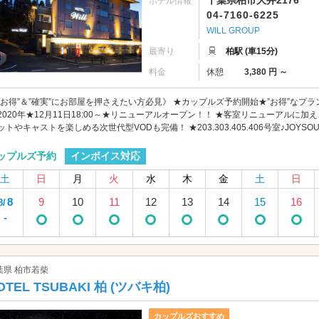
千葉県柏市大井2176
ホテル情報
04-7160-6225
WILL GROUP
最寄り
柏駅 (車15分)
料金
休憩
3,380 円 ～
”お得”＆”確実”にお部屋を押さえたい方必見》 ★カップルズ予約開始★”お得”な
2020年★12月11日18:00～★リニューアルオープン！！ ★客室リニューアルに
ットやキャストを楽しめる次世代型VODも完備！ ★203.303.405.406号室♪JOYSO
インボイス対応
ップルズ予約
土
日
月
火
水
木
金
土
日
8
9
10
11
12
13
14
15
16
8/
-
葉県 柏市若柴
OTEL TSUBAKI 柏 (ツバキ柏)
カップルズおすすめ