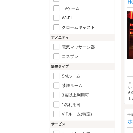
H
TVゲーム
Wi-Fi
クロームキャスト
アメニティ
電気マッサージ器
コスプレ
部屋タイプ
SMルーム
☆
禁煙ルーム
い
6
3名以上利用可
も充
1名利用可
VIPルーム(特室)
千
ホ
サービス