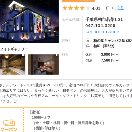
5つ星のうち4
4.01
口コミ
9 件
千葉県柏市若柴1-21
ホテル情報
047-134-3200
J&M HOTEL GROUP
最寄り
柏の葉キャンパス駅 (車4
柏IC
(車5分)
フォトギャラリー
料金
休憩
3,980 円 ～
宿泊
7,580 円 ～
ホテルアワード2018☆受賞★ 2H3980円~、宿泊7580円~！ 大好評のウェル
ル柏エリアにはない、まったく新しい「和モダン」のお部屋は、大人が落ち着いて過
には大好評のビールや各種アルコール・ソフトドリンク、駄菓子もご用意しておりま
いませ。ご...
【宿泊】
1000円オフ
（金・土曜・祝日・祝中日・特日営業を除く）
（宿泊2部は除く）