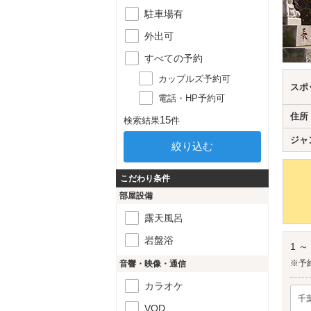
駐車場有
外出可
すべての予約
カップルズ予約可
スポ
電話・HP予約可
住所
15
検索結果
件
ジャ
こだわり条件
部屋設備
露天風呂
岩盤浴
1 ～
※予
音響・映像・通信
カラオケ
千
VOD