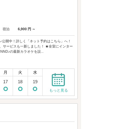
宿泊
6,900 円 ～
プラン公開中！詳しく「ネット予約はこちら」へ！
加え、サービスも一新しました！ ★全室にインター
UNND♪の最新カラオケを設...
月
火
水
17
18
19
もっと見る