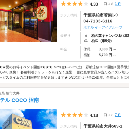
5つ星のうち4
4.33
口コミ
1 件
千葉県柏市若柴1-9
ホテル情報
04-7133-6116
ホテル イーアイグループ
最寄り
柏の葉キャンパス駅 (車5
柏IC
(車5分)
料金
休憩
3,000 円 ～
宿泊
5,700 円 ～
★★夏のお得イベント開催!!★★★ 7/25(金)～8/25(土) 彩納涼祭2026開催!!
んやり爽快！ 各種割引チケットをもれなく進呈！ 更に豪華賞品が当たるハズレ無し
ービスタイムのご利用時間を変更致します★ 5/20(水)より全25部屋、全曜日ともに4時～
葉県 柏市大井
テル COCO 沼南
5つ星のうち4
4.18
口コミ
7 件
千葉県柏市大井569-1
ホテル情報