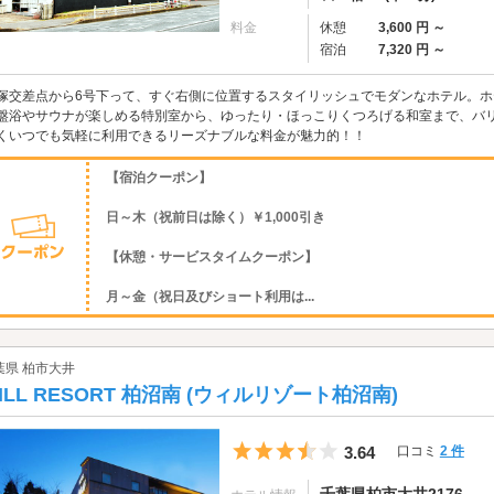
料金
休憩
3,600 円 ～
宿泊
7,320 円 ～
塚交差点から6号下って、すぐ右側に位置するスタイリッシュでモダンなホテル。ホ
盤浴やサウナが楽しめる特別室から、ゆったり・ほっこりくつろげる和室まで、バ
くいつでも気軽に利用できるリーズナブルな料金が魅力的！！
【宿泊クーポン】
日～木（祝前日は除く）￥1,000引き
【休憩・サービスタイムクーポン】
月～金（祝日及びショート利用は...
葉県 柏市大井
ILL RESORT 柏沼南 (ウィルリゾート柏沼南)
5つ星のうち3.5
3.64
口コミ
2 件