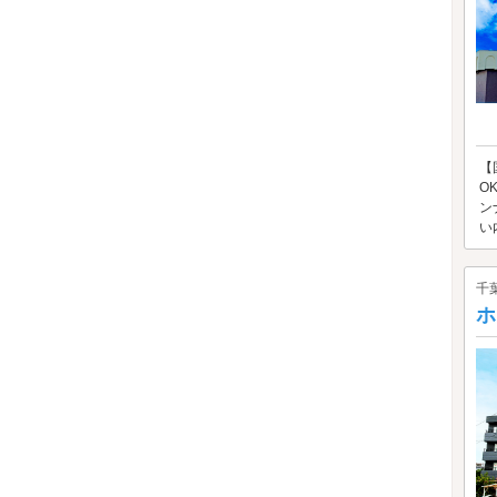
【
O
ン
い
千
ホ