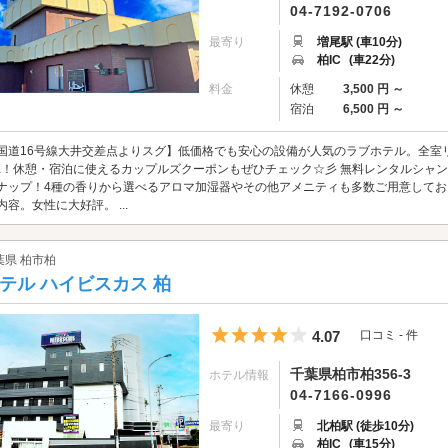
04-7192-0706
最寄り
増尾駅 (車10分)
柏IC
(車22分)
料金
休憩
3,500 円 ～
宿泊
6,500 円 ～
国道16号線大井交差点よりスグ】低価格でも安心の設備が人気のラブホテル。全室
K！休憩・宿泊に使えるカップルズクーポンもぜひチェック☆彡 無料レンタルシャン
ナップ！4種の香りから選べるアロマ加湿器やその他アメニティも多数ご用意して
内容。女性に大好評。 ...
葉県 柏市柏
テル ハイビスカス 柏
5つ星のうち4
4.07
口コミ - 件
千葉県柏市柏356-3
ホテル情報
04-7166-0996
最寄り
北柏駅 (徒歩10分)
柏IC
(車15分)