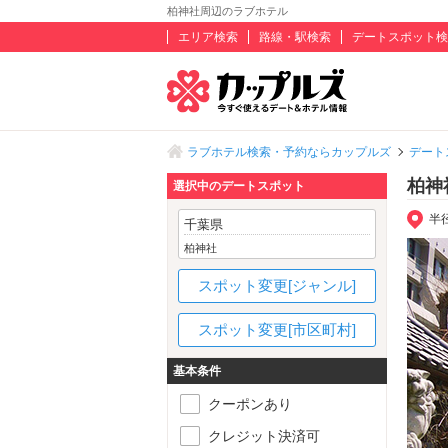
柏神社周辺のラブホテル
エリア検索
路線・駅検索
デートスポット検
ラブホテル検索・予約ならカップルズ
デート
柏神
選択中のデートスポット
半
千葉県
柏神社
スポット変更[ジャンル]
スポット変更[市区町村]
基本条件
クーポンあり
クレジット決済可