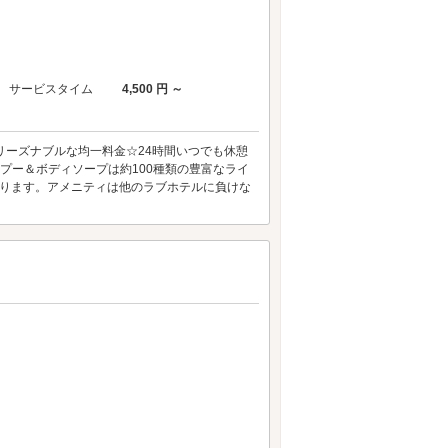
サービスタイム
4,500 円 ～
リーズナブルな均一料金☆24時間いつでも休憩
プー＆ボディソープは約100種類の豊富なライ
おります。アメニティは他のラブホテルに負けな