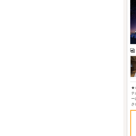
★
テ
ー
さ