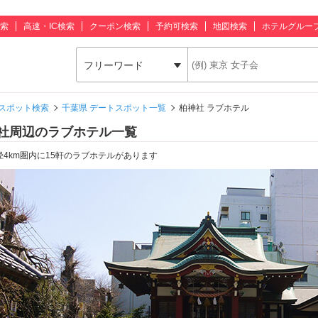
索
高速・IC検索
クーポン検索
予約可検索
地図検索
ホテルグルー
フリーワード
スポット検索
千葉県 デートスポット一覧
柏神社 ラブホテル
社周辺のラブホテル一覧
径4km圏内に15軒のラブホテルがあります