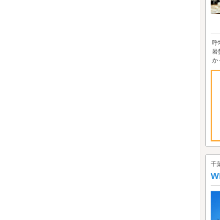
呼
岩
か
千
W