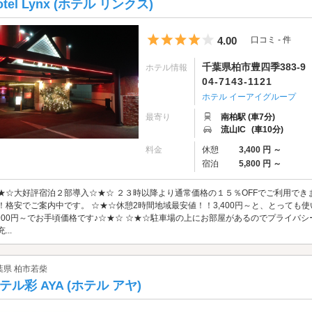
otel Lynx (ホテル リンクス)
5つ星のうち4
4.00
口コミ - 件
千葉県柏市豊四季383-9
ホテル情報
04-7143-1121
ホテル イーアイグループ
最寄り
南柏駅 (車7分)
流山IC
(車10分)
料金
休憩
3,400 円 ～
宿泊
5,800 円 ～
★☆大好評宿泊２部導入☆★☆ ２３時以降より通常価格の１５％OFFでご利用でき
！格安でご案内中です。 ☆★☆休憩2時間地域最安値！！3,400円～と、とっても
,900円～でお手頃価格です♪☆★☆ ☆★☆駐車場の上にお部屋があるのでプライバ
...
葉県 柏市若柴
テル彩 AYA (ホテル アヤ)