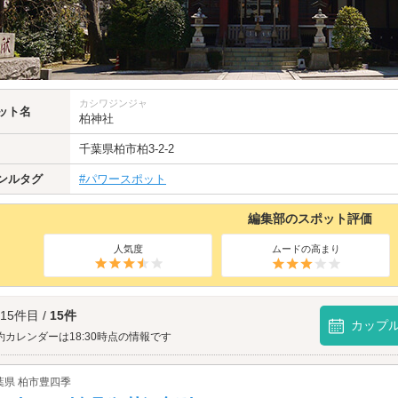
カシワジンジャ
ット名
柏神社
千葉県
柏市
柏3-2-2
ンルタグ
#パワースポット
編集部のスポット評価
人気度
ムードの高まり
 15件目 /
15件
カップ
約カレンダーは18:30時点の情報です
葉県 柏市豊四季