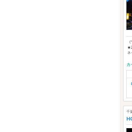
《
★
ネ
カ
千
H