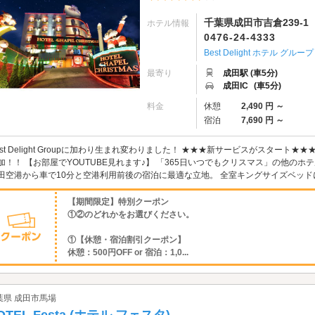
千葉県成田市吉倉239-1
ホテル情報
0476-24-4333
Best Delight ホテル グループ
最寄り
成田駅 (車5分)
成田IC
(車5分)
料金
休憩
2,490 円 ～
宿泊
7,690 円 ～
est Delight Groupに加わり生まれ変わりました！ ★★★新サービスがスター
加！！ 【お部屋でYOUTUBE見れます♪】 「365日いつでもクリスマス」の他の
田空港から車で10分と空港利用前後の宿泊に最適な立地。 全室キングサイズベッドに
【期間限定】特別クーポン
①②のどれかをお選びください。
①【休憩・宿泊割引クーポン】
休憩：500円OFF or 宿泊：1,0...
葉県 成田市馬場