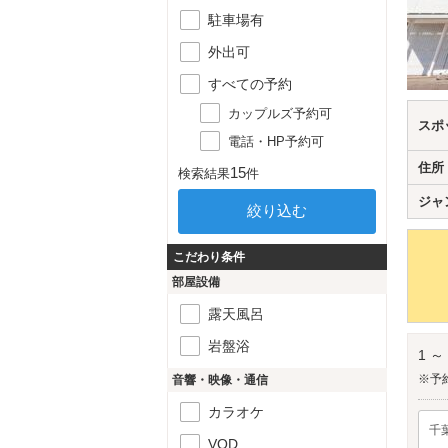
駐車場有
外出可
すべての予約
カップルズ予約可
スポ
電話・HP予約可
住所
15
検索結果
件
ジャ
こだわり条件
部屋設備
露天風呂
岩盤浴
1 ～
※予
音響・映像・通信
カラオケ
千
VOD