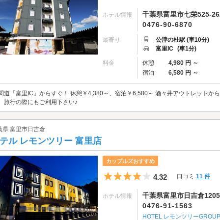
千葉県富里市七栄525-26
ホテル情報
0476-90-6870
最寄り
公津の杜駅 (車10分)
富里IC
(車1分)
料金
休憩
4,980 円 ～
宿泊
6,580 円 ～
関道「富里IC」からすぐ！ 休憩￥4,380～、宿泊￥6,580～ 酒々井アウトレットか
、旅行の際にもご利用下さい♪
葉県 富里市日吉倉
テル レモンツリー 富里店
カップルズおすすめ
5つ星のうち4
4.32
口コミ
11 件
千葉県富里市日吉倉1205
ホテル情報
0476-91-1563
HOTEL レモンツリーGROU