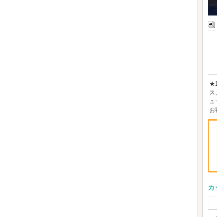
★
ス
ュ
お
カ