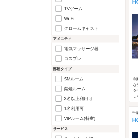
H
TVゲーム
Wi-Fi
クロームキャスト
アメニティ
電気マッサージ器
コスプレ
部屋タイプ
SMルーム
利
な
禁煙ルーム
を
し
3名以上利用可
1名利用可
千
VIPルーム(特室)
H
サービス