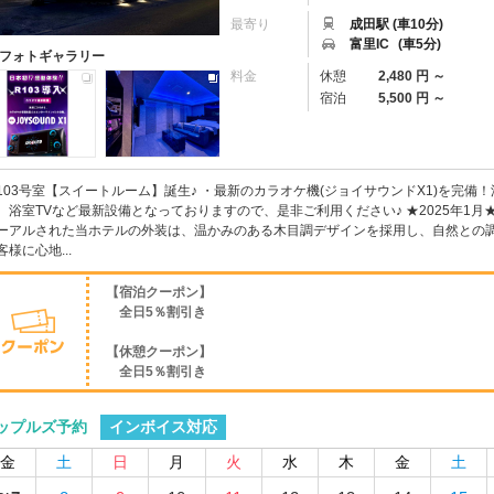
最寄り
成田駅 (車10分)
富里IC
(車5分)
フォトギャラリー
料金
休憩
2,480 円 ～
宿泊
5,500 円 ～
103号室【スイートルーム】誕生♪ ・最新のカラオケ機(ジョイサウンドX1)を完備
、浴室TVなど最新設備となっておりますので、是非ご利用ください♪ ★2025年1月
ーアルされた当ホテルの外装は、温かみのある木目調デザインを採用し、自然との調
客様に心地...
【宿泊クーポン】
全日5％割引き
【休憩クーポン】
全日5％割引き
インボイス対応
ップルズ予約
金
土
日
月
火
水
木
金
土