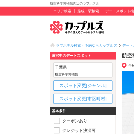
航空科学博物館周辺のラブホテル
エリア検索
路線・駅検索
デートスポット検
ラブホテル検索・予約ならカップルズ
デート
航空
選択中のデートスポット
半
千葉県
航空科学博物館
スポット変更[ジャンル]
スポット変更[市区町村]
基本条件
クーポンあり
クレジット決済可