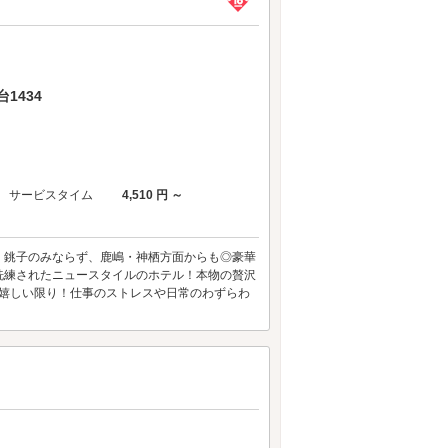
1434
サービスタイム
4,510 円 ～
・銚子のみならず、鹿嶋・神栖方面からも◎豪華
洗練されたニュースタイルのホテル！本物の贅沢
も嬉しい限り！仕事のストレスや日常のわずらわ