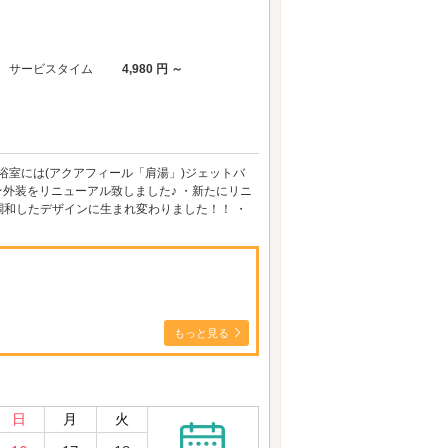
サービスタイム
4,980 円 ～
！浴室には(アクアフィール「肩湯」)ジェットバ
★外装をリニューアル致しました♪ ・新たにリニ
和したデザインに生まれ変わりました！！ ・
もっと見る
日
月
火