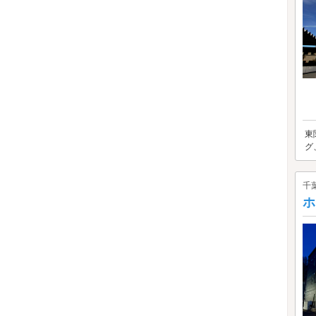
東
グ
千
ホ