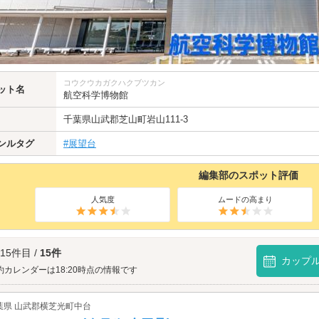
コウクウカガクハクブツカン
ット名
航空科学博物館
千葉県
山武郡
芝山町岩山111-3
ンルタグ
#展望台
編集部のスポット評価
人気度
ムードの高まり
 15件目 /
15件
カップ
約カレンダーは18:20時点の情報です
葉県 山武郡横芝光町中台