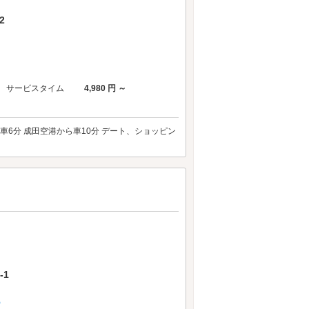
2
サービスタイム
4,980 円 ～
ら車6分 成田空港から車10分 デート、ショッピン
-1
P