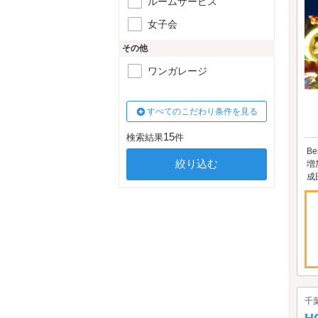
ルームサービス
女子会
その他
ワンガレージ
すべてのこだわり条件を見る
15
検索結果
件
B
増
成
千