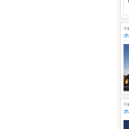
千
ホ
千
ホ