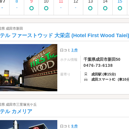
7
8
9
10
11
12
13
14
15
8/
-
-
-
-
葉県 成田市新田
テル ファーストウッド 大栄店 (Hotel First Wood Taiei
口コミ
3 件
千葉県成田市新田50
ホテル情報
0476-73-6138
最寄り
成田駅 (車15分)
成田スマートIC
(車10分
葉県 成田市三里塚光ケ丘
テル カメリア
口コミ
9 件