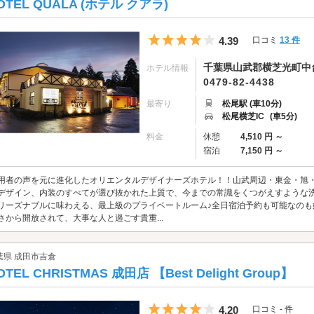
OTEL QUALA (ホテル クアラ)
5つ星のうち4
4.39
口コミ
13 件
千葉県山武郡横芝光町中台
ホテル情報
0479-82-4438
最寄り
松尾駅 (車10分)
松尾横芝IC
(車5分)
料金
休憩
4,510 円 ～
宿泊
7,150 円 ～
用者の声を元に進化したオリエンタルデザイナーズホテル！！山武周辺・東金・旭
デザイン、内装のすべてが選び抜かれた上質で、今までの常識をくつがえすような
リーズナブルに味わえる、最上級のプライベートルーム♪全日宿泊予約も可能なの
さから開放されて、大事な人と過ごす貴重...
葉県 成田市吉倉
OTEL CHRISTMAS 成田店 【Best Delight Group】
5つ星のうち4
4.20
口コミ - 件