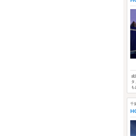
H
成
タ
も
千
H