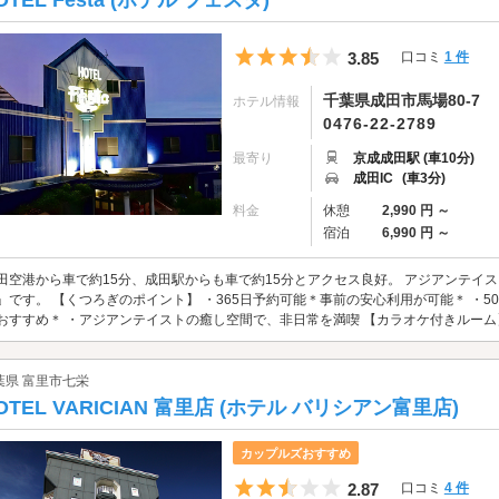
OTEL Festa (ホテル フェスタ)
5つ星のうち3.5
3.85
口コミ
1 件
千葉県成田市馬場80-7
ホテル情報
0476-22-2789
最寄り
京成成田駅 (車10分)
成田IC
(車3分)
料金
休憩
2,990 円 ～
宿泊
6,990 円 ～
田空港から車で約15分、成田駅からも車で約15分とアクセス良好。 アジアンテイ
」です。 【くつろぎのポイント】 ・365日予約可能＊事前の安心利用が可能＊ ・
おすすめ＊ ・アジアンテイストの癒し空間で、非日常を満喫 【カラオケ付きルーム】 ・1
葉県 富里市七栄
OTEL VARICIAN 富里店 (ホテル バリシアン富里店)
カップルズおすすめ
5つ星のうち2.5
2.87
口コミ
4 件