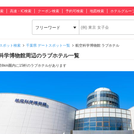
索
高速・IC検索
クーポン検索
予約可検索
地図検索
ホテルグルー
フリーワード
スポット検索
千葉県 デートスポット一覧
航空科学博物館 ラブホテル
科学博物館周辺のラブホテル一覧
径8km圏内に15軒のラブホテルがあります