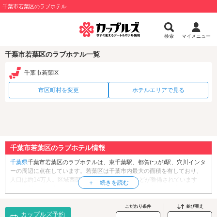
千葉市若葉区のラブホテル
検索
マイメニュー
千葉市若葉区のラブホテル一覧
千葉市若葉区
市区町村を変更
ホテルエリアで見る
千葉市若葉区のラブホテル情報
千葉県
千葉市若葉区のラブホテルは、東千葉駅、都賀(つが)駅、穴川インタ
ーの周辺に点在しています。若葉区は千葉市内最大の面積を有しており、
人口は約14万人。区域西部には大型の住宅団地などが整備されています
が、東部には畑地・林地が多く、農業が盛んです。区内には、乗馬やえさ
やりができる「
千葉市動物公園
」や、桜と紅葉の名所「
泉自然公園
」、日
本最大級の縄文貝塚として知られる特別史跡「
加曽利貝塚
」など、色々な
こだわり条件
並び替え
カップルズ予約
お出かけスポットがあります。また、区の市街地は、都賀駅を中心に形成