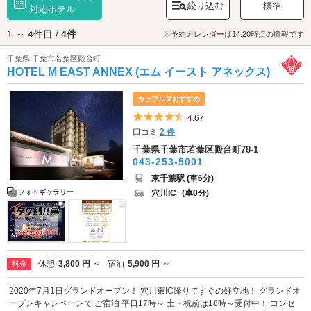
絞り込む
標準
されており、駅の周辺にはショッピングセンターをはじめ、日用品のお買
対応ホテル
い物に便利なお店が点在しています。若葉区のラブホテルには、マンネリ
1 ～ 4件目 /
4件
化解消の効果も期待できそうなSMルームのあるホテルや、コスプレグッズ
※予約カレンダーは14:20時点の情報です
のレンタルありのホテル、露天風呂付きのホテルなどがあります。千葉市
千葉県 千葉市若葉区殿台町
若葉区でラブホテルをお探しの際は、クーポン・事前予約でお得に利用が
HOTEL M EAST ANNEX (エム イースト アネックス)
できる『カップルズ』におまかせください。
カップルズおすすめ
5つ星のうち4.5
4.67
口コミ
2 件
千葉県千葉市若葉区殿台町78-1
043-253-5001
東千葉駅 (車6分)
穴川IC
(車0分)
フォトギャラリー
休憩
3,800 円 ～
宿泊
5,900 円 ～
料金
2020年7月1日グランドオープン！ 穴川東IC降りてすぐの好立地！ グランドオ
ープンキャンペーンで ご宿泊 平日17時～ 土・祝前は18時～受付中！ コンセ