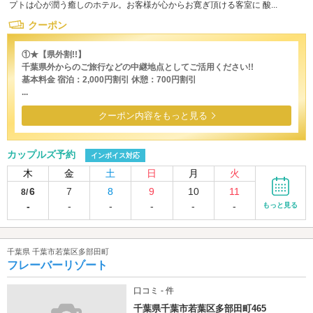
プトは心が潤う癒しのホテル。お客様が心からお寛ぎ頂ける客室に 酸...
クーポン
①★【県外割!!】
千葉県外からのご旅行などの中継地点としてご活用ください!!
基本料金 宿泊：2,000円割引 休憩：700円割引
...
クーポン内容をもっと見る
カップルズ予約
インボイス対応
木
金
土
日
月
火
6
7
8
9
10
11
8/
-
-
-
-
-
-
もっと見る
千葉県 千葉市若葉区多部田町
フレーバーリゾート
口コミ - 件
千葉県千葉市若葉区多部田町465