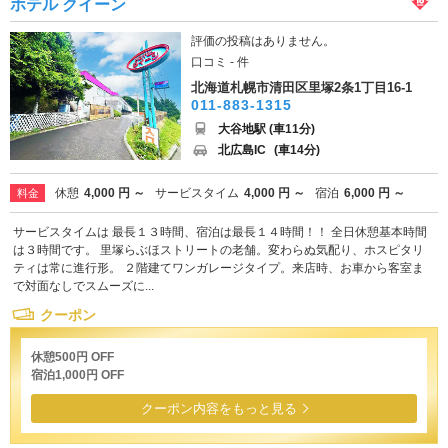
ホテル クイーン
評価の投稿はありません。
口コミ - 件
北海道札幌市清田区里塚2条1丁目16-1
011-883-1315
大谷地駅 (車11分)
北広島IC
(車14分)
休憩
4,000 円 ～
サービスタイム
4,000 円 ～
宿泊
6,000 円 ～
料金
サービスタイムは 最長１３時間、宿泊は最長１４時間！！ 全日休憩基本時間
は３時間です。 里塚らぶほストリートの老舗。変わらぬ気配り、ホスピタリ
ティは常に進行形。 ２階建てワンガレージタイプ。来店時、お車から客室ま
で対面なしでスムーズに...
クーポン
休憩500円 OFF
宿泊1,000円 OFF
クーポン内容をもっと見る