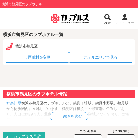
横浜市鶴見区のラブホテル
検索
マイメニュー
横浜市鶴見区のラブホテル一覧
横浜市鶴見区
市区町村を変更
ホテルエリアで見る
横浜市鶴見区のラブホテル情報
神奈川県
横浜市鶴見区のラブホテルは、鶴見市場駅、鶴見小野駅、鶴見駅
から徒歩圏内に立地しています。鶴見区は横浜市の最東端に位置してお
り、人口は約29万人。北東部が平地、北西部が丘陵地となっており、臨海
部には「京浜工業地帯」が広がっています。区内には、桜の名所としても
知られる「
神奈川県立三ツ池公園
」や、工場見学ができる「
キリンビール
横浜工場
」、永平寺に並ぶ日本曹洞宗の中心寺院「
總持寺
」など、ちょっ
こだわり条件
並び替え
カップルズ予約
とした観光名所もあります。中心市街地はJR鶴見駅を中心に形成されてお