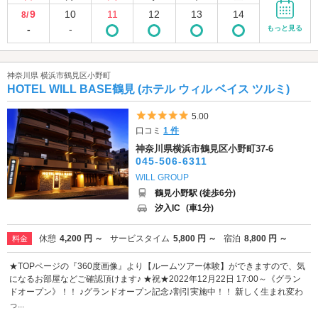
9
10
11
12
13
14
8/
-
-
もっと見る
神奈川県 横浜市鶴見区小野町
HOTEL WILL BASE鶴見 (ホテル ウィル ベイス ツルミ)
5つ星のうち5
5.00
口コミ
1 件
神奈川県横浜市鶴見区小野町37-6
045-506-6311
WILL GROUP
鶴見小野駅 (徒歩6分)
汐入IC
(車1分)
休憩
4,200 円 ～
サービスタイム
5,800 円 ～
宿泊
8,800 円 ～
料金
★TOPページの『360度画像』より【ルームツアー体験】ができますので、気
になるお部屋などご確認頂けます♪ ★祝★2022年12月22日 17:00～《グラン
ドオープン》！！ ♪グランドオープン記念♪割引実施中！！ 新しく生まれ変わ
っ...