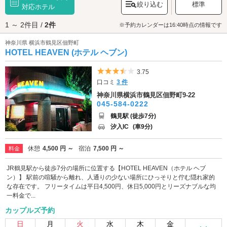
絞り込む
標準
り、駅周辺には「ミナール鶴見」「
対応ホテル
シァル鶴見
」などショッピングスポッ
トが点在しています。また、鶴見駅西口から続く「豊岡商店街」には、昔
1 ～ 2件目 /
2件
ながらの飲食店やパン屋さんなどが連なっており、こちらはのんびり散策
※予約カレンダーは16:40時点の情報です
をしながらお買い物やグルメを満喫するのに最適です。鶴見区のラブホテ
神奈川県 横浜市鶴見区佃野町
ルは、チェックイン後の外出OKで、ジェット・バブルバス完備、アメニテ
HOTEL HEAVEN (ホテル ヘブン)
ィも充実しています。横浜市鶴見区でラブホテルをお探しの際は、クーポ
ン・事前予約でお得に利用ができる『カップルズ』におまかせください。
5つ星のうち3.5
3.75
口コミ
3 件
神奈川県横浜市鶴見区佃野町9-22
045-584-0222
鶴見駅 (徒歩7分)
汐入IC
(車9分)
休憩
4,500 円 ～
宿泊
7,500 円 ～
料金
JR鶴見駅から徒歩7分の場所に位置する【HOTEL HEAVEN（ホテル ヘブ
ン）】 駅前の喧騒から離れ、人通りの少ない場所にひっそりと佇む隠れ家的
な存在です。 フリータイムは平日4,500円、休日5,000円とリーズナブルな均
一料金で...
カップルズ予約
日
月
火
水
木
金