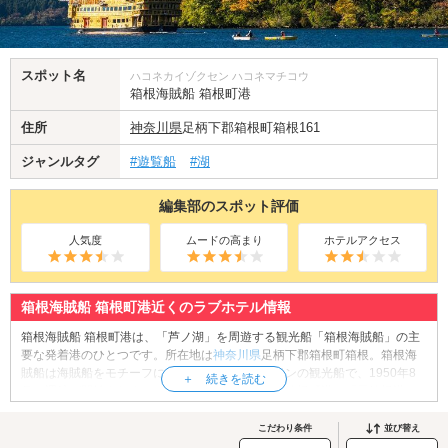
スポット名
ハコネカイゾクセン ハコネマチコウ
箱根海賊船 箱根町港
住所
神奈川県
足柄下郡箱根町箱根161
ジャンルタグ
#遊覧船
#湖
編集部のスポット評価
人気度
ムードの高まり
ホテルアクセス
箱根海賊船 箱根町港近くのラブホテル情報
箱根海賊船 箱根町港は、「芦ノ湖」を周遊する観光船「箱根海賊船」の主
要な発着港のひとつです。所在地は
神奈川県
足柄下郡箱根町箱根。箱根海
賊船は海賊船をモチーフにしたユニークなデザインの観光船で、1950年8
月に運航が開始されました。「桃源台港」から「箱根町港」「元箱根港」
を約25分から40分で結んでおり、船上からは芦ノ湖の美しい景色や富士山
の雄大な眺望を楽しむことができます。また、箱根町港周辺には観光スポ
こだわり条件
並び替え
ットも多く、江戸時代の交通史を伝える史跡「箱根関所跡」や、箱根駅伝