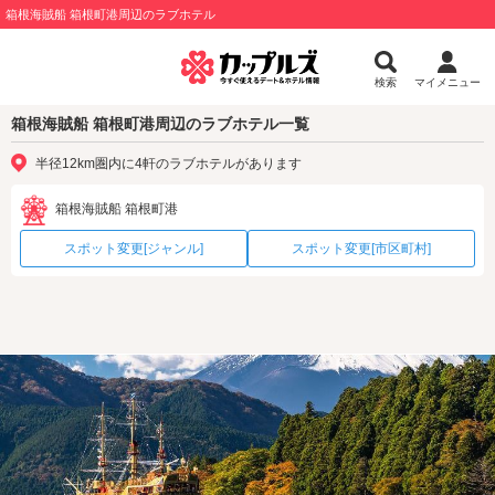
箱根海賊船 箱根町港周辺のラブホテル
検索
マイメニュー
箱根海賊船 箱根町港周辺のラブホテル一覧
半径12km圏内に4軒のラブホテルがあります
箱根海賊船 箱根町港
スポット変更[ジャンル]
スポット変更[市区町村]