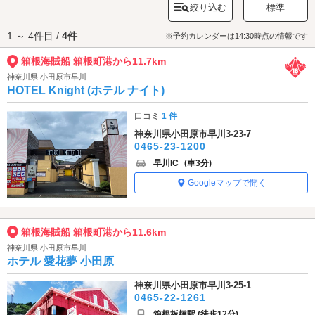
絞り込む
標準
の歴史を紹介する「箱根駅伝ミュージアム」など見どころが充実していま
す。周辺観光とあわせて楽しんでみてはいかがでしょうか。
1 ～ 4件目 /
4件
箱根海賊船 箱根町港へは、
小田原早川・県西エリアのラブホテル
からもア
※予約カレンダーは14:30時点の情報です
クセスが便利です。
箱根海賊船 箱根町港から11.7km
神奈川県 小田原市早川
HOTEL Knight (ホテル ナイト)
口コミ
1 件
神奈川県小田原市早川3-23-7
0465-23-1200
早川IC
(車3分)
Googleマップで開く
箱根海賊船 箱根町港から11.6km
神奈川県 小田原市早川
ホテル 愛花夢 小田原
神奈川県小田原市早川3-25-1
0465-22-1261
箱根板橋駅 (徒歩12分)