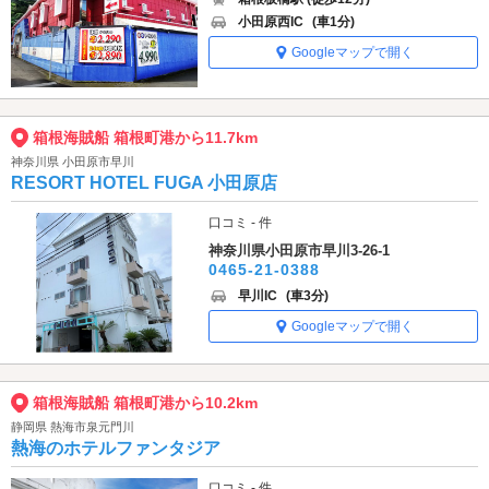
小田原西IC
(車1分)
Googleマップで開く
箱根海賊船 箱根町港から11.7km
神奈川県 小田原市早川
RESORT HOTEL FUGA 小田原店
口コミ - 件
神奈川県小田原市早川3-26-1
0465-21-0388
早川IC
(車3分)
Googleマップで開く
箱根海賊船 箱根町港から10.2km
静岡県 熱海市泉元門川
熱海のホテルファンタジア
口コミ - 件