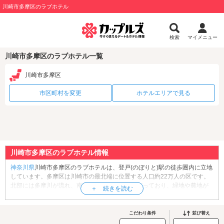
川崎市多摩区のラブホテル
検索
マイメニュー
川崎市多摩区のラブホテル一覧
川崎市多摩区
市区町村を変更
ホテルエリアで見る
川崎市多摩区のラブホテル情報
神奈川県
川崎市多摩区のラブホテルは、登戸(のぼりと)駅の徒歩圏内に立地
しています。多摩区は川崎市の最北端に位置する人口約22万人の区です。
北部には多摩川が流れ、南部には多摩丘陵が広がっており、緑地や農地が
多い点が特徴です。また、明治大学や専修大学のキャンパスがあることか
ら、多くの若者が集う街でもあります。区内には、川崎市出身の芸術家・
岡本太郎氏より寄贈された作品1779点を所蔵・展示している「
川崎市岡本
こだわり条件
並び替え
太郎美術館
」や、漫画家・藤子・Ｆ・不二雄氏による作品原画や関連資料