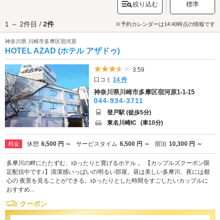
絞り込む
標準
をメインに展示している「
藤子・F・不二雄ミュージアム
」、様々なアトラ
クション、夏季のプール、冬季のイルミネーションでも知られる遊園地
1 ～ 2件目 /
2件
「
よみうりランド
」などがあります。また、JR・小田急電鉄の登戸駅構内
※予約カレンダーは14:40時点の情報です
には「小田急マルシェ登戸」があり、ちょっとしたお買い物やお食事に便
神奈川県 川崎市多摩区宿河原
利です。多摩区のラブホテルには、ルームサービスの充実しているホテル
HOTEL AZAD (ホテル アザドゥ)
や、VOD完備のホテル、サウナ付きのお部屋のあるホテルなどがありま
す。川崎市多摩区でラブホテルをお探しの際は、クーポン・事前予約でお
得に利用ができる『カップルズ』におまかせください。
5つ星のうち3.5
3.59
口コミ
14 件
神奈川県川崎市多摩区宿河原1-1-15
044-934-3711
登戸駅 (徒歩5分)
東名川崎IC
(車10分)
休憩
6,500 円 ～
サービスタイム
6,500 円 ～
宿泊
10,300 円 ～
料金
多摩川の畔にたたずむ、ゆったりと寛げるホテル 。 【カップルズクーポン限
定配信中です♪】清潔感いっぱいの明るい部屋。昼は美しい多摩川、夜には都
心の 夜景を見ることができる。ゆったりとした時間をすごしたいカップルに
おすすめ...
クーポン