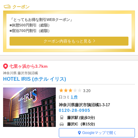
クーポン
「とってもお得な割引WEBクーポン」
■休憩500円割引（総額）
■宿泊700円割引（総額）
クーポン内容をもっと見る
七里ヶ浜から3.7km
神奈川県 藤沢市鵠沼橘
HOTEL IRIS (ホテル イリス)
5つ星のうち3
3.20
口コミ
1 件
神奈川県藤沢市鵠沼橘1-3-17
0120-28-0905
藤沢駅 (徒歩3分)
藤沢IC
(車15分)
Googleマップで開く