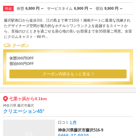
休憩
6,900 円 ～
サービスタイム
6,900 円 ～
宿泊
9,900 円 ～
料金
藤沢駅南口から徒歩3分、江の島まで車で10分！湘南デートに最適な洗練され
たデザイナーズ空間が魅力的なホテル☆ワンランク上を超越するスイートか
ら、至福のひとときを過ごせる居心地の良いお部屋まで全35部屋ご用意。全室
にクロムキャスト・Wi-Fi...
クーポン
休憩300円OFF
宿泊500円OFF
クーポン内容をもっと見る
七里ヶ浜から4.1km
神奈川県 藤沢市藤沢
クリエーション45°
口コミ
1 件
神奈川県藤沢市藤沢516-9
0466-27-0020