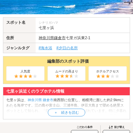
スポット名
シチリガハマ
七里ヶ浜
住所
神奈川県
鎌倉市
七里ガ浜東2-1
ジャンルタグ
#海水浴
#夕日の名所
編集部のスポット評価
人気度
ムードの高まり
ホテルアクセス
七里ヶ浜近くのラブホテル情報
七里ヶ浜は、
神奈川県
鎌倉市
南西部に位置し、相模湾に面した約2.9kmに
わたる海岸です。江の島や富士山、三浦半島、伊豆大島まで望める絶景ス
ポットとして知られ、「日本の渚100選」にも選ばれています。特に夕暮れ
時には、海に沈む美しい夕日を望むことができ、ロマンチックな雰囲気を
楽しめるデートスポットとして人気です。また、波が高いことで知られて
おり、サーフィンやウィンドサーフィンなどのマリンスポーツの拠点とし
こだわり条件
並び替え
ても有名です。海岸沿いのドライブコースとしても人気があり、多くの観