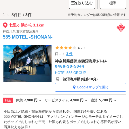
絞り込む
標準
光客やサーファーが訪れています。
七里ヶ浜へは、
藤沢・湘南・江ノ島エリアのラブホテル
からもアクセスが
1 ～ 3件目 /
3件
便利です。
※予約カレンダーは05:00時点の情報です
七里ヶ浜から3.1km
神奈川県 藤沢市鵠沼海岸
555 MOTEL -SHONAN-
5つ星のうち4
4.20
口コミ
3 件
神奈川県藤沢市鵠沼海岸1-7-14
0466-30-5044
HOTEL555 GROUP
鵠沼海岸駅 (徒歩10分)
Googleマップで開く
休憩
2,900 円 ～
サービスタイム
4,900 円 ～
宿泊
5,700 円 ～
料金
小田急江ノ島線・鵠沼海岸駅から徒歩10分、国道134号沿いにある
555 MOTEL -SHONAN-は、アメリカンヴィンテージなモーテルをイメージし
たポップでおしゃれな空間！外観も内装もポップでおしゃれな雰囲気が漂い、
写真映えも抜群！ ...