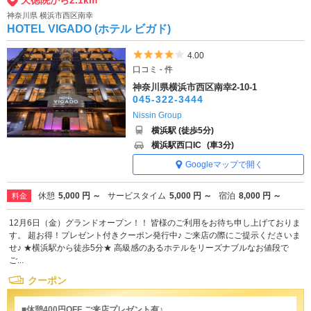
天徳院から2.1km
神奈川県 横浜市西区南幸
HOTEL VIGADO (ホテル ビガド)
5つ星のうち4
4.00
口コミ - 件
神奈川県横浜市西区南幸2-10-1
045-322-3444
Nissin Group
横浜駅 (徒歩5分)
横浜駅西口IC
(車3分)
Googleマップで開く
休憩
5,000 円 ～
サービスタイム
5,000 円 ～
宿泊
8,000 円 ～
料金
12月6日（金）グランドオープン！！ 皆様のご利用をお待ち申し上げておりま
す。 超お得！プレゼント付きクーポン発行中♪ ご来店の際にご提示くださいま
せ♪ ★横浜駅から徒歩5分★ 高級感のあるホテルをリーズナブルなお値段で
ご...
クーポン
■休憩400円OFF ご来店プレゼント有♪