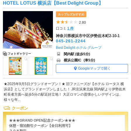
HOTEL LOTUS 横浜店【Best Delight Group】
カップルズおすすめ
5つ星のうち2.5
2.80
口コミ
1 件
神奈川県横浜市中区伊勢佐木町2-10-1
045-261-2244
Best Delight ホテル グループ
関内駅 (徒歩5分)
フォトギャラリー
横浜公園IC
(車5分)
Googleマップで開く
★2025年9月5日グランドオープン！★ 旧ファニーズが【ホテル ロータス 横
浜店】としてグランドオープンしました！ JR京浜東北線 関内駅より伊勢佐木
町長者方面へ徒歩5分の駅近好立地！ 大正ロマンの昔懐かしいデザインは、
様々な年...
クーポン
★★★GRAND OPEN記念クーポン★★★
休憩・宿泊割引クーポン【全日利用可】