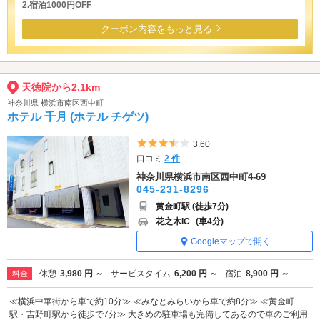
2.宿泊1000円OFF
クーポン内容をもっと見る
天徳院から2.1km
神奈川県 横浜市南区西中町
ホテル 千月 (ホテル チゲツ)
5つ星のうち3.5
3.60
口コミ
2 件
神奈川県横浜市南区西中町4-69
045-231-8296
黄金町駅 (徒歩7分)
花之木IC
(車4分)
Googleマップで開く
休憩
3,980 円 ～
サービスタイム
6,200 円 ～
宿泊
8,900 円 ～
料金
≪横浜中華街から車で約10分≫ ≪みなとみらいから車で約8分≫ ≪黄金町
駅・吉野町駅から徒歩で7分≫ 大きめの駐車場も完備してあるので車のご利用