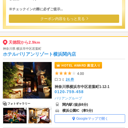
※チェックインの際に必ずご提示...
クーポン内容をもっと見る
天徳院から2.9km
神奈川県 横浜市中区若葉町
ホテルバリアンリゾート横浜関内店
HOTEL AWARD 殿堂入り
5つ星のうち4
4.00
口コミ
24 件
神奈川県横浜市中区若葉町1-12-1
0120-759-458
バリアングループ
フォトギャラリー
関内駅 (徒歩8分)
横浜公園IC
(車5分)
Googleマップで開く