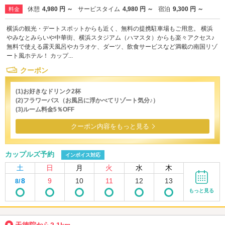
休憩
4,980 円 ～
サービスタイム
4,980 円 ～
宿泊
9,300 円 ～
料金
横浜の観光・デートスポットからも近く、無料の提携駐車場もご用意。 横浜
やみなとみらいや中華街、横浜スタジアム（ハマスタ）からも楽々アクセス♪
無料で使える露天風呂やカラオケ、ダーツ、飲食サービスなど満載の南国リゾ
ート風ホテル！ カップ...
クーポン
(1)お好きなドリンク2杯
(2)フラワーバス（お風呂に浮かべてリゾート気分♪）
(3)ルーム料金5％OFF
クーポン内容をもっと見る
カップルズ予約
インボイス対応
土
日
月
火
水
木
8
9
10
11
12
13
8/
もっと見る