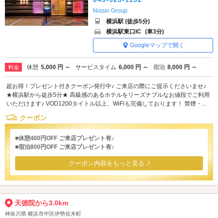
Nissin Group
横浜駅 (徒歩5分)
横浜駅東口IC
(車3分)
Googleマップで開く
休憩
5,000 円 ～
サービスタイム
6,000 円 ～
宿泊
8,000 円 ～
料金
超お得！プレゼント付きクーポン発行中♪ ご来店の際にご提示くださいませ♪
★横浜駅から徒歩5分★ 高級感のあるホテルをリーズナブルなお値段でご利用
いただけます♪ VOD1200タイトル以上、WiFiも完備しております！ 禁煙・...
クーポン
■休憩400円OFF ご来店プレゼント有♪
■宿泊800円OFF ご来店プレゼント有♪
クーポン内容をもっと見る
天徳院から3.0km
神奈川県 横浜市中区伊勢佐木町