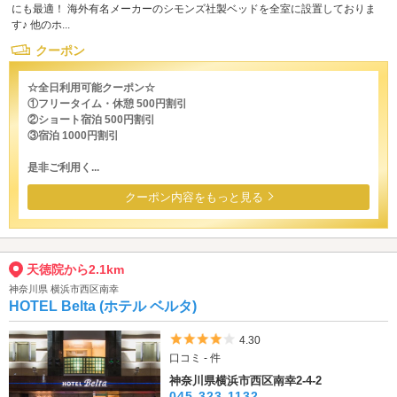
にも最適！ 海外有名メーカーのシモンズ社製ベッドを全室に設置しておりま
す♪ 他のホ...
クーポン
☆全日利用可能クーポン☆
①フリータイム・休憩 500円割引
②ショート宿泊 500円割引
③宿泊 1000円割引
是非ご利用く...
クーポン内容をもっと見る
天徳院から2.1km
神奈川県 横浜市西区南幸
HOTEL Belta (ホテル ベルタ)
5つ星のうち4
4.30
口コミ - 件
神奈川県横浜市西区南幸2-4-2
045-323-1132