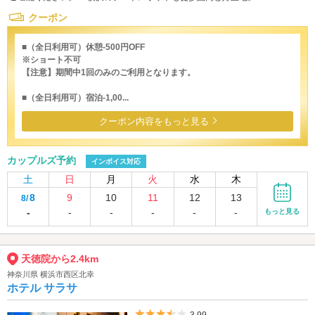
クーポン
■（全日利用可）休憩-500円OFF
※ショート不可
【注意】期間中1回のみのご利用となります。
■（全日利用可）宿泊-1,00...
クーポン内容をもっと見る
カップルズ予約
インボイス対応
土
日
月
火
水
木
8
9
10
11
12
13
8/
-
-
-
-
-
-
もっと見る
天徳院から2.4km
神奈川県 横浜市西区北幸
ホテル サラサ
5つ星のうち3.5
3.99