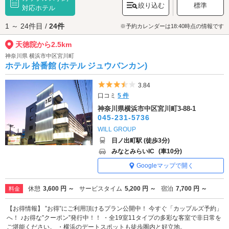
絞り込む
標準
天徳院へは、
対応ホテル
横浜駅周辺エリアのラブホテル
、
関内・伊勢佐木町エリアの
ラブホテル
からもアクセスが便利です。
1 ～ 24件目 /
24件
※予約カレンダーは18:40時点の情報です
天徳院から2.5km
神奈川県 横浜市中区宮川町
ホテル 拾番館 (ホテル ジュウバンカン)
5つ星のうち3.5
3.84
口コミ
5 件
神奈川県横浜市中区宮川町3-88-1
045-231-5736
WILL GROUP
日ノ出町駅 (徒歩3分)
みなとみらいIC
(車10分)
Googleマップで開く
休憩
3,600 円 ～
サービスタイム
5,200 円 ～
宿泊
7,700 円 ～
料金
【お得情報】 ”お得”にご利用頂けるプラン公開中！ 今すぐ「カップルズ予約」
へ！ ♪お得な”クーポン”発行中！！ ・全19室11タイプの多彩な客室で非日常を
ご堪能ください。 ・横浜のデートスポットも徒歩圏内と好立地。