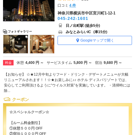
口コミ
4 件
神奈川県横浜市中区宮川町1-12-1
045-242-1601
日ノ出町駅 (徒歩5分)
みなとみらいIC
(車15分)
フォトギャラリー
Googleマップで開く
休憩
4,400 円 ～
サービスタイム
5,800 円 ～
宿泊
9,680 円 ～
料金
【お知らせ】 ☆★12月中旬よりフード・ドリンク・デザートメニューが大幅
リニューアルされます！！☆★お楽しみに♪♪ ホテル ディスパリゾートでは、
安心してご利用頂けるように“ウイルス対策”を実施しています。 ・清掃時には
除...
クーポン
☆スペシャルクーポン☆
【ルーム料金割引】
①休憩５００円 OFF
②宿泊１０００円 OFF