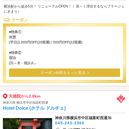
横浜駅から徒歩5分！ リニューアルOPEN！！ 長～く滞在するならプラージュ
にきまり♪
クーポン
■特典①
休憩
[平日]1,000円OFF(20部屋) / 500円OFF(22部屋)
■特典②
宿泊
[日～木・祝]2,0...
クーポン内容をもっと見る
天徳院から2.8km
神奈川県 横浜市中区福富町西通
Hotel Dolce (ホテル ドルチェ)
神奈川県横浜市中区福富町西通36
045-243-3366