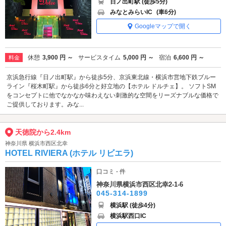
日ノ出町駅 (徒歩5分)
みなとみらいIC
(車6分)
Googleマップで開く
休憩
3,900 円 ～
サービスタイム
5,000 円 ～
宿泊
6,600 円 ～
料金
京浜急行線『日ノ出町駅』から徒歩5分、京浜東北線・横浜市営地下鉄ブルー
ライン『桜木町駅』から徒歩6分と好立地の【ホテル ドルチェ】。 ソフトSM
をコンセプトに他でなかなか味わえない刺激的な空間をリーズナブルな価格で
ご提供しております。みな...
天徳院から2.4km
神奈川県 横浜市西区北幸
HOTEL RIVIERA (ホテル リビエラ)
口コミ - 件
神奈川県横浜市西区北幸2-1-6
045-314-1899
横浜駅 (徒歩4分)
横浜駅西口IC