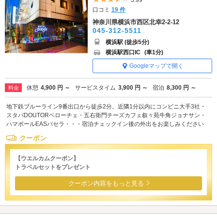
口コミ
19 件
神奈川県横浜市西区北幸2-2-12
045-312-5511
横浜駅 (徒歩5分)
横浜駅西口IC
(車1分)
Googleマップで開く
休憩
4,900 円 ～
サービスタイム
3,900 円 ～
宿泊
8,300 円 ～
料金
地下鉄ブルーライン9番出口から徒歩2分。近隣1分以内にコンビニ大手3社・
スタバDOUTORベローチェ・五右衛門チーズカフェ叙々苑牛角ジョナサン・
ハマボールEASパセラ・・・宿泊チェックイン後の外出をお楽しみください
クーポン
【ウエルカムクーポン】
トラベルセットをプレゼント
クーポン内容をもっと見る