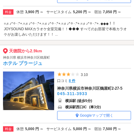
休憩
3,900 円 ～
サービスタイム
5,200 円 ～
宿泊
7,050 円 ～
料金
=♬♪*⚪︎･:*+.=♬♪*⚪︎･:*+.=♬♪*⚪︎･:*+.=♬♪*⚪︎･:*+.=♬♪*⚪︎･:*+. ◆◆◆！！
JOYSOUND MAXカラオケ全室完備！！◆◆◆ すべてのお部屋で本格カラオ
ケがお楽しみいただけます！！ ...
天徳院から2.9km
神奈川県 横浜市神奈川区鶴屋町
ホテル プラージュ
5つ星のうち3
3.10
口コミ
8 件
神奈川県横浜市神奈川区鶴屋町2-27-5
045-311-3933
横浜駅 (徒歩5分)
横浜駅西口IC
(車3分)
Googleマップで開く
休憩
5,000 円 ～
サービスタイム
5,000 円 ～
宿泊
7,500 円 ～
料金