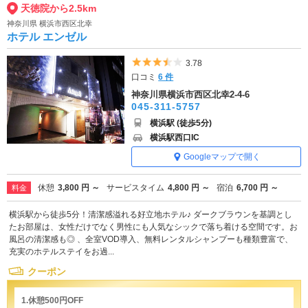
天徳院から2.5km
神奈川県 横浜市西区北幸
ホテル エンゼル
5つ星のうち3.5
3.78
口コミ
6 件
神奈川県横浜市西区北幸2-4-6
045-311-5757
横浜駅 (徒歩5分)
横浜駅西口IC
Googleマップで開く
休憩
3,800 円 ～
サービスタイム
4,800 円 ～
宿泊
6,700 円 ～
料金
横浜駅から徒歩5分！清潔感溢れる好立地ホテル♪ ダークブラウンを基調とし
たお部屋は、女性だけでなく男性にも人気なシックで落ち着ける空間です。お
風呂の清潔感も◎ 、全室VOD導入、無料レンタルシャンプーも種類豊富で、
充実のホテルステイをお過...
クーポン
1.休憩500円OFF