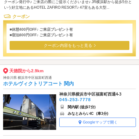
クーポン発行中♪ ご来店の際にご提示くださいませ♪ JR横浜駅から徒歩5分と
いう好立地にあるHOTEL ZAFIRO RESORT♪ 47室もある大型...
クーポン
■休憩400円OFF♪ ご来店プレゼント有
■宿泊800円OFF♪ ご来店プレゼント有
クーポン内容をもっと見る
天徳院から2.9km
神奈川県 横浜市中区福富町西通
ホテルヴィクトリアコート 関内
神奈川県横浜市中区福富町西通4-3
045-253-7778
関内駅 (徒歩7分)
みなとみらいIC
(車3分)
Googleマップで開く