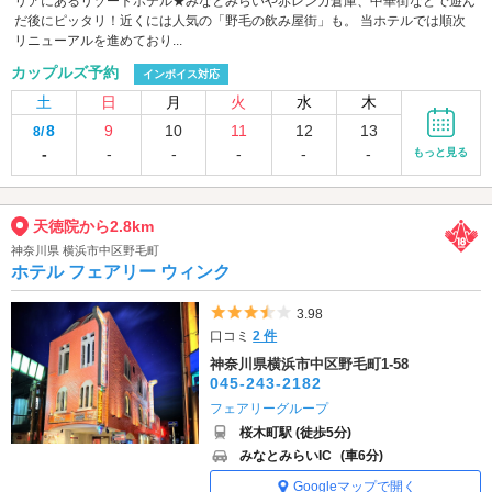
リアにあるリゾートホテル★みなとみらいや赤レンガ倉庫、中華街などで遊ん
だ後にピッタリ！近くには人気の「野毛の飲み屋街」も。 当ホテルでは順次
リニューアルを進めており...
カップルズ予約
インボイス対応
土
日
月
火
水
木
8
9
10
11
12
13
8/
-
-
-
-
-
-
もっと見る
天徳院から2.8km
神奈川県 横浜市中区野毛町
ホテル フェアリー ウィンク
5つ星のうち3.5
3.98
口コミ
2 件
神奈川県横浜市中区野毛町1-58
045-243-2182
フェアリーグループ
桜木町駅 (徒歩5分)
みなとみらいIC
(車6分)
Googleマップで開く