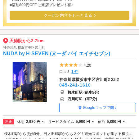
■宿泊800円OFF ご来店プレゼント有♪
クーポン内容をもっと見る
天徳院から2.7km
神奈川県 横浜市中区宮川町
NUDA by H-SEVEN (ヌーダ バイ エイチセブン)
5つ星のうち4
4.20
口コミ
1 件
神奈川県横浜市中区宮川町2-23-2
045-241-1616
桜木町駅 (徒歩5分)
石川町IC
(車7分)
Googleマップで開く
休憩
2,980 円 ～
サービスタイム
5,900 円 ～
宿泊
5,800 円 ～
料金
桜木町駅から徒歩5分、日ノ出町駅からもスグ！観光スポットが集まる横浜エ