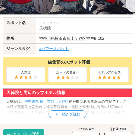
スポット名
テントクイン
天徳院
住所
神奈川県
横浜市保土ケ谷区
神戸町102
ジャンルタグ
#パワースポット
編集部のスポット評価
人気度
ムードの高まり
ホテルアクセス
天徳院と周辺のラブホテル情報
天徳院は、
神奈川県
横浜市保土ヶ谷区
神戸町にある曹洞宗の寺院です。ご
本尊は運慶作と言われる地蔵菩薩坐像。創建は安土桃山時代の1573年で、
土地の豪族・小野筑後守が華林榮公和尚に帰依して開山したと伝えられて
います。その後、文明年間(1861年から1864年)に、満願寺と後方山上にあ
った薬師堂を合寺しています。立派な山門から境内に進み、お寺に手を合
わせましょう。おすすめの参拝時期は春。境内の枝垂桜が見頃を迎え、参
こだわり条件
並び替え
カップルズ予約
拝者の目を楽しませています。