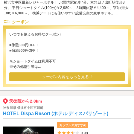
横浜市中区最新レジャーホテル！ JR関内駅徒歩7分、京急日ノ出町駅徒歩8
分。 平日ショートタイム(100分)￥2,980～、3時間休憩￥4,400～、宿泊(最大
18h)￥6,900～。 横浜デートにも使いやすい設備充実の豪華ホテル。 ...
クーポン
いつでも使えるお得なクーポン♪
■休憩300円OFF！
■宿泊500円OFF！
※ショートタイムは利用不可
※その他割引等は...
クーポン内容をもっと見る
天徳院から2.8km
神奈川県 横浜市中区宮川町
HOTEL Dispa Resort (ホテル ディスパリゾート)
カップルズおすすめ
5つ星のうち3.5
3.80