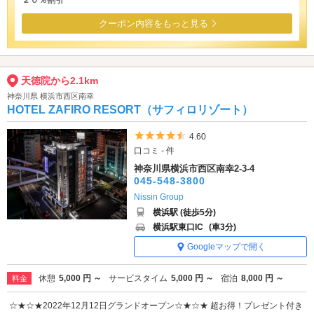
２０％割引
クーポン内容をもっと見る
天徳院から2.1km
神奈川県 横浜市西区南幸
HOTEL ZAFIRO RESORT（サフィロリゾート）
5つ星のうち4.5
4.60
口コミ - 件
神奈川県横浜市西区南幸2-3-4
045-548-3800
Nissin Group
横浜駅 (徒歩5分)
横浜駅東口IC
(車3分)
Googleマップで開く
休憩
5,000 円 ～
サービスタイム
5,000 円 ～
宿泊
8,000 円 ～
料金
☆★☆★2022年12月12日グランドオープン☆★☆★ 超お得！プレゼント付き