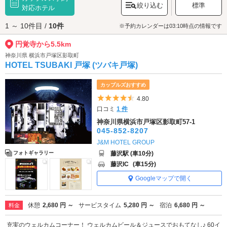
絞り込む
標準
れている円覚寺の坐禅会に、おふたりでチャレンジしてみませんか？おす
対応ホテル
すめの参拝時期は紅葉が見頃を迎える秋です。
1 ～ 10件目 /
10件
円覚寺へは、
大船・鎌倉エリアのラブホテル
、
藤沢・湘南・江ノ島エリア
※予約カレンダーは03:10時点の情報です
のラブホテル
からもアクセスが便利です。
円覚寺から5.5km
神奈川県 横浜市戸塚区影取町
HOTEL TSUBAKI 戸塚 (ツバキ戸塚)
カップルズおすすめ
5つ星のうち4.5
4.80
口コミ
1 件
神奈川県横浜市戸塚区影取町57-1
045-852-8207
J&M HOTEL GROUP
藤沢駅 (車10分)
フォトギャラリー
藤沢IC
(車15分)
Googleマップで開く
休憩
2,680 円 ～
サービスタイム
5,280 円 ～
宿泊
6,680 円 ～
料金
充実のウェルカムコーナー！ ウェルカムビール＆ジュースでおもてなし♪ 60イ