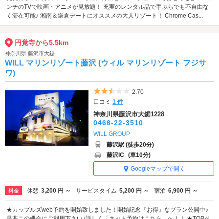
ンチのTVで映画・アニメが見放題！ 充実のレンタル品で手ぶらでも不自由な
く滞在可能♪ 湘南＆鎌倉デートにオススメの大人リゾート！ Chrome Cas...
円覚寺から5.5km
神奈川県 藤沢市大鋸
WILL マリンリゾート藤沢 (ウィル マリンリゾート フジサ
ワ)
5つ星のうち2.5
2.70
口コミ
1 件
神奈川県藤沢市大鋸1228
0466-22-3510
WILL GROUP
藤沢駅 (徒歩20分)
藤沢IC
(車10分)
Googleマップで開く
休憩
3,200 円 ～
サービスタイム
5,200 円 ～
宿泊
6,900 円 ～
料金
★カップルズweb予約を開始致しました！開始記念『お得』なプラン公開中♪
是非この機会にご利用下さい♪詳しく「ネット予約はこちら」へ！！ ★TOPペ