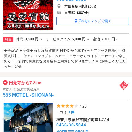
本郷台駅 (徒歩20分)
日野IC
(車7分)
Googleマップで開く
休憩
3,500 円 ～
サービスタイム
5,000 円 ～
宿泊
7,300 円 ～
料金
★全室Wi-Fi完備★ 横浜横須賀道路 日野ICから車で7分とアクセス抜群な【愛
愛賓館】。『SM』コンセプトにヘビーユーザーからライトユーザーまで楽し
める非日常的で刺激的なお部屋をご用意しております。 SMに興味がないとい
ったお客様...
円覚寺から7.2km
神奈川県 藤沢市鵠沼海岸
555 MOTEL -SHONAN-
5つ星のうち4
4.20
口コミ
3 件
神奈川県藤沢市鵠沼海岸1-7-14
0466-30-5044
HOTEL555 GROUP