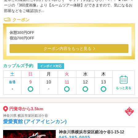
ージの『360度画像』より【ルームツアー体験】ができますので、気になるお
部屋などをご確認頂け...
クーポン
休憩300円OFF
宿泊700円OFF
クーポン内容をもっと見る
カップルズ予約
インボイス対応
土
日
月
火
水
木
8
9
10
11
12
13
8/
-
-
もっと見る
円覚寺から3.5km
神奈川県 横浜市栄区鍛冶ケ谷
愛愛賓館 (アイアイヒンカン)
神奈川県横浜市栄区鍛冶ケ谷1-15-12
045-285-0005