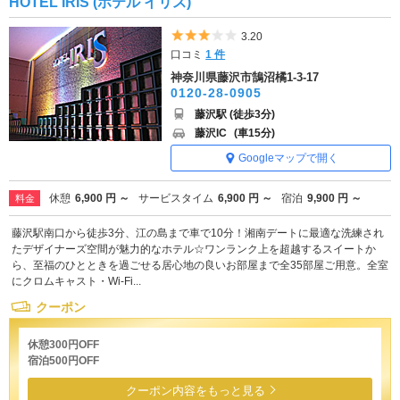
HOTEL IRIS (ホテル イリス)
5つ星のうち3
3.20
口コミ
1 件
神奈川県藤沢市鵠沼橘1-3-17
0120-28-0905
藤沢駅 (徒歩3分)
藤沢IC
(車15分)
Googleマップで開く
休憩
6,900 円 ～
サービスタイム
6,900 円 ～
宿泊
9,900 円 ～
料金
藤沢駅南口から徒歩3分、江の島まで車で10分！湘南デートに最適な洗練され
たデザイナーズ空間が魅力的なホテル☆ワンランク上を超越するスイートか
ら、至福のひとときを過ごせる居心地の良いお部屋まで全35部屋ご用意。全室
にクロムキャスト・Wi-Fi...
クーポン
休憩300円OFF
宿泊500円OFF
クーポン内容をもっと見る