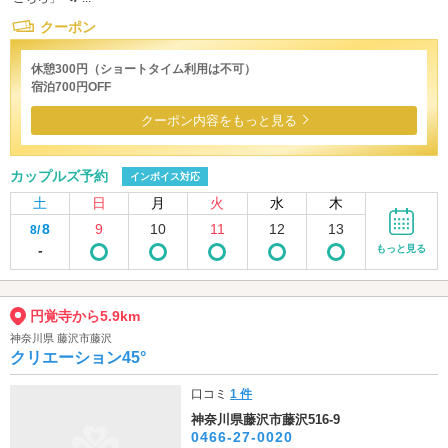
クーポン
休憩300円（ショートタイム利用は不可）
宿泊700円OFF
クーポン内容をもっと見る
カップルズ予約
インボイス対応
土
日
月
火
水
木
8
9
10
11
12
13
8/
-
もっと見る
円覚寺から5.9km
神奈川県 藤沢市藤沢
クリエーション45°
口コミ
1 件
神奈川県藤沢市藤沢516-9
0466-27-0020