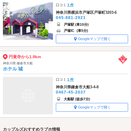
口コミ
3 件
神奈川県横浜市戸塚区戸塚町3203-6
045-881-2921
戸塚駅 (車10分)
戸塚IC
(車5分)
Googleマップで開く
円覚寺から1.9km
神奈川県 鎌倉市大船
ホテル 城
口コミ
1 件
神奈川県鎌倉市大船3-4-8
0467-45-2037
大船駅 (徒歩7分)
Googleマップで開く
カップルズおすすめラブホ情報