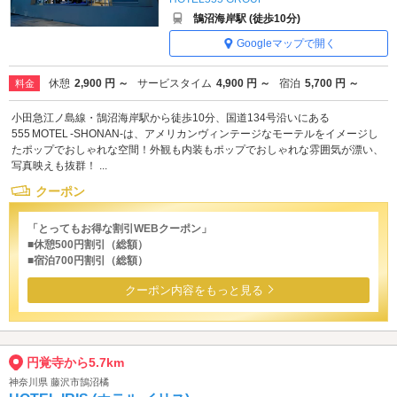
鵠沼海岸駅 (徒歩10分)
Googleマップで開く
休憩
2,900 円 ～
サービスタイム
4,900 円 ～
宿泊
5,700 円 ～
料金
小田急江ノ島線・鵠沼海岸駅から徒歩10分、国道134号沿いにある
555 MOTEL -SHONAN-は、アメリカンヴィンテージなモーテルをイメージし
たポップでおしゃれな空間！外観も内装もポップでおしゃれな雰囲気が漂い、
写真映えも抜群！ ...
クーポン
「とってもお得な割引WEBクーポン」
■休憩500円割引（総額）
■宿泊700円割引（総額）
クーポン内容をもっと見る
円覚寺から5.7km
神奈川県 藤沢市鵠沼橘