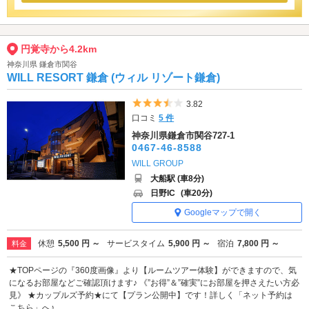
円覚寺から4.2km
神奈川県 鎌倉市関谷
WILL RESORT 鎌倉 (ウィル リゾート鎌倉)
5つ星のうち3.5
3.82
口コミ
5 件
神奈川県鎌倉市関谷727-1
0467-46-8588
WILL GROUP
大船駅 (車8分)
日野IC
(車20分)
Googleマップで開く
休憩
5,500 円 ～
サービスタイム
5,900 円 ～
宿泊
7,800 円 ～
料金
★TOPページの『360度画像』より【ルームツアー体験】ができますので、気
になるお部屋などご確認頂けます♪ 《”お得”＆”確実”にお部屋を押さえたい方必
見》 ★カップルズ予約★にて【プラン公開中】です！詳しく「ネット予約は
こちら」へ♪ ...