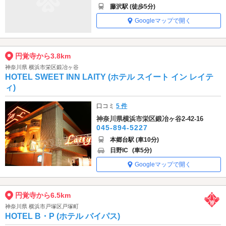
藤沢駅 (徒歩5分)
Googleマップで開く
円覚寺から3.8km
神奈川県 横浜市栄区鍛冶ヶ谷
HOTEL SWEET INN LAITY (ホテル スイート イン レイテ
ィ)
口コミ
5 件
神奈川県横浜市栄区鍛冶ヶ谷2-42-16
045-894-5227
本郷台駅 (車10分)
日野IC
(車5分)
Googleマップで開く
円覚寺から6.5km
神奈川県 横浜市戸塚区戸塚町
HOTEL B・P (ホテル バイパス)