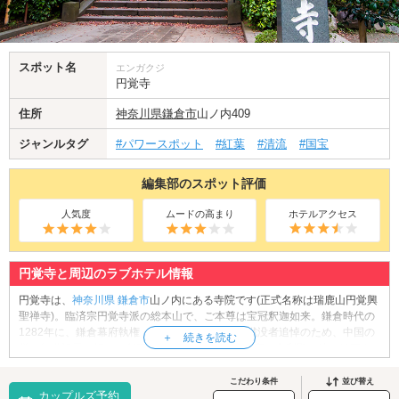
スポット名
エンガクジ
円覚寺
住所
神奈川県
鎌倉市
山ノ内409
ジャンルタグ
#パワースポット
#紅葉
#清流
#国宝
編集部のスポット評価
人気度
ムードの高まり
ホテルアクセス
円覚寺と周辺のラブホテル情報
円覚寺は、
神奈川県
鎌倉市
山ノ内にある寺院です(正式名称は瑞鹿山円覚興
聖禅寺)。臨済宗円覚寺派の総本山で、ご本尊は宝冠釈迦如来。鎌倉時代の
1282年に、鎌倉幕府執権・北条時宗が、元寇の戦没者追悼のため、中国の
僧・無学祖元を招いて創建しました。境内には国宝・舎利殿の他、絵画や
彫刻など、多数の重要文化財が安置されています。また、境内には禅僧が
修行をするための道場があり、週末には一般参拝者も参加できる坐禅会が
こだわり条件
並び替え
カップルズ予約
実施されています。夏目漱石や島崎藤村など、文豪たちも参禅したといわ