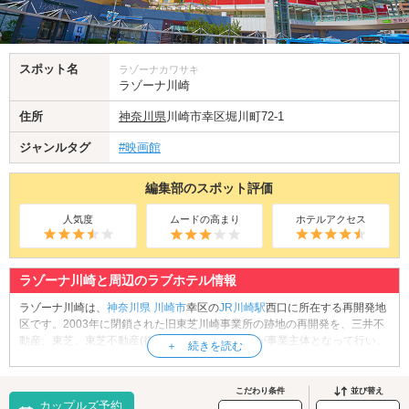
スポット名
ラゾーナカワサキ
ラゾーナ川崎
住所
神奈川県
川崎市幸区堀川町72-1
ジャンルタグ
#映画館
編集部のスポット評価
人気度
ムードの高まり
ホテルアクセス
ラゾーナ川崎と周辺のラブホテル情報
ラゾーナ川崎は、
神奈川県
川崎市
幸区の
JR川崎駅
西口に所在する再開発地
区です。2003年に閉鎖された旧東芝川崎事業所の跡地の再開発を、三井不
動産、東芝、東芝不動産(後のNREG東芝不動産)が事業主体となって行い、
2006年に商業ゾーン「ラゾーナ川崎プラザ」がオープン。翌2007年には住
宅ゾーン「ラゾーナ川崎レジデンス」、2013年には業務ゾーン「ラゾーナ
川崎東芝ビル」がそれぞれ竣工しました。また、2014年には「東芝未来科
こだわり条件
並び替え
カップルズ予約
学館」が開館。川崎の新たな人気スポットとして発展しています。おすす