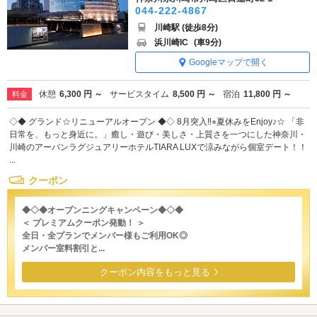
044-222-4867
川崎駅 (徒歩8分)
浜川崎IC
(車9分)
Googleマップで開く
休憩
6,300 円 ～
サービスタイム
8,500 円 ～
宿泊
11,800 円 ～
料金
◇◆ グランド☆リニューアルオープン ◆◇ 8月突入‼︎⭐︎夏休みをEnjoy♪☆ 「非
日常を、もっと身近に。」癒し・遊び・美しさ・上質さを一つにした神奈川・
川崎のアーバンラグジュアリーホテルTIARA LUXで涼みながら個室デート！！
...
クーポン
◆◇◆オープンニングキャンペーン◆◇◆
＜ プレミアムクーポン発動！ ＞
全日・全プランでメンバー様もご利用OK◎
メンバー室料割引と...
クーポン内容をもっと見る