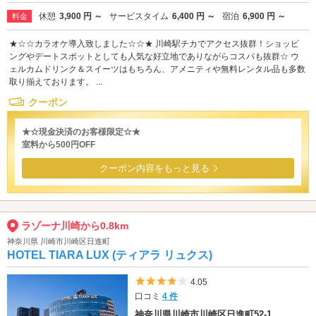
休憩
3,900 円 ～
サービスタイム
6,400 円 ～
宿泊
6,900 円 ～
料金
★☆☆カラオケ導入致しました☆☆★ 川崎駅チカでアクセス抜群！ショッピ
ングやデートスポットとしても人気な好立地でありながらコスパも抜群☆ ウ
ェルカムドリンク＆スイーツはもちろん、アメニティや無料レンタル品も多数
取り揃えております。 ...
クーポン
★☆現金決済のお客様限定☆★
室料から500円OFF
クーポン内容をもっと見る
ラゾーナ川崎から0.8km
神奈川県 川崎市川崎区日進町
HOTEL TIARA LUX (ティアラ リュクス)
5つ星のうち4
4.05
口コミ
4 件
神奈川県川崎市川崎区日進町52-1