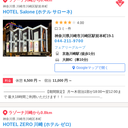
ラゾーナ川崎から0.4km
神奈川県 川崎市川崎区駅前本町
HOTEL Salone (ホテル サローネ)
5つ星のうち4
4.00
口コミ - 件
神奈川県川崎市川崎区駅前本町19-1
044-211-9700
フェアリーグループ
京急川崎駅 (徒歩1分)
大師IC
(車10分)
Googleマップで開く
休憩
6,500 円 ～
宿泊
11,000 円 ～
料金
------------------------------------ 【期間限定】 月〜木宿泊1部が18:00〜翌12:00ま
で 最大18時間ご利用いただけます！！ -------------------------------...
ラゾーナ川崎から0.8km
神奈川県 川崎市川崎区本町
HOTEL ZERO 川崎 (ホテル ゼロ)