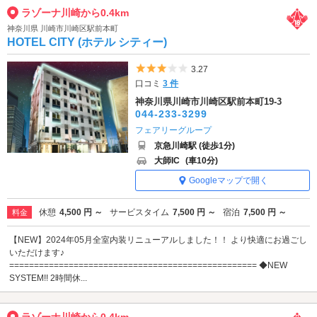
ラゾーナ川崎から0.4km
神奈川県 川崎市川崎区駅前本町
HOTEL CITY (ホテル シティー)
5つ星のうち3
3.27
口コミ
3 件
神奈川県川崎市川崎区駅前本町19-3
044-233-3299
フェアリーグループ
京急川崎駅 (徒歩1分)
大師IC
(車10分)
Googleマップで開く
休憩
4,500 円 ～
サービスタイム
7,500 円 ～
宿泊
7,500 円 ～
料金
【NEW】2024年05月全室内装リニューアルしました！！ より快適にお過ごし
いただけます♪
================================================== ◆NEW
SYSTEM!! 2時間休...