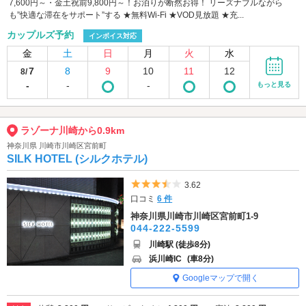
7,600円～・金土祝前9,800円～！お泊りが断然お得！ リーズナブルながら
も”快適な滞在をサポート”する ★無料Wi-Fi ★VOD見放題 ★充...
カップルズ予約
インボイス対応
金
土
日
月
火
水
7
8
9
10
11
12
8/
-
-
-
もっと見る
ラゾーナ川崎から0.9km
神奈川県 川崎市川崎区宮前町
SILK HOTEL (シルクホテル)
5つ星のうち3.5
3.62
口コミ
6 件
神奈川県川崎市川崎区宮前町1-9
044-222-5599
川崎駅 (徒歩8分)
浜川崎IC
(車8分)
Googleマップで開く