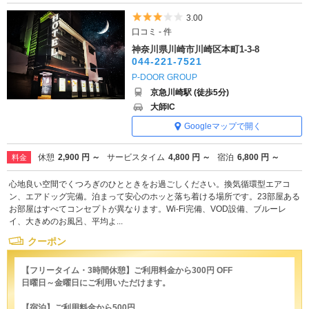
5つ星のうち3
3.00
口コミ - 件
神奈川県川崎市川崎区本町1-3-8
044-221-7521
P-DOOR GROUP
京急川崎駅 (徒歩5分)
大師IC
Googleマップで開く
休憩
2,900 円 ～
サービスタイム
4,800 円 ～
宿泊
6,800 円 ～
料金
心地良い空間でくつろぎのひとときをお過ごしください。換気循環型エアコ
ン、エアドッグ完備。泊まって安心のホッと落ち着ける場所です。23部屋ある
お部屋はすべてコンセプトが異なります。Wi-Fi完備、VOD設備、ブルーレ
イ、大きめのお風呂、平均よ...
クーポン
【フリータイム・3時間休憩】ご利用料金から300円 OFF
日曜日～金曜日にご利用いただけます。
【宿泊】ご利用料金から500円 ...