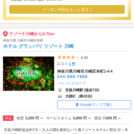
クーポン内容をもっと見る
ラゾーナ川崎から0.7km
神奈川県 川崎市川崎区本町
ホテル グランバリ リゾート 川崎
5つ星のうち4
4.40
口コミ
1 件
神奈川県川崎市川崎区本町1-4-4
044-589-7888
バリバリグループ
京急川崎駅 (徒歩7分)
大師IC
(車20分)
Googleマップで開く
休憩
3,200 円 ～
サービスタイム
5,800 円 ～
宿泊
7,600 円 ～
料金
京急川崎駅徒歩約7分！大人の隠れ家的なバリ風リゾートホテル♪ 宿泊 日～木