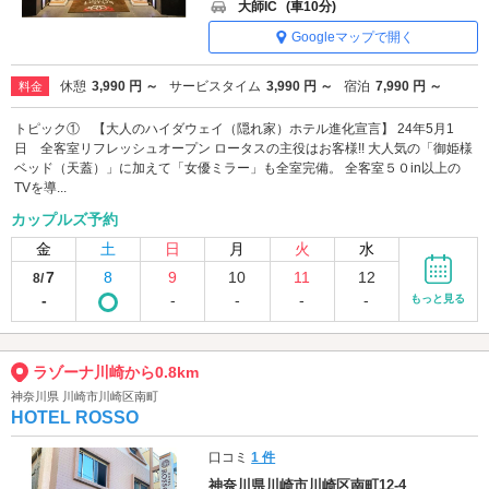
大師IC
(車10分)
Googleマップで開く
休憩
3,990 円 ～
サービスタイム
3,990 円 ～
宿泊
7,990 円 ～
料金
トピック① 【大人のハイダウェイ（隠れ家）ホテル進化宣言】 24年5月1
日 全客室リフレッシュオープン ロータスの主役はお客様!! 大人気の「御姫様
ベッド（天蓋）」に加えて「女優ミラー」も全室完備。 全客室５０in以上の
TVを導...
カップルズ予約
金
土
日
月
火
水
7
8
9
10
11
12
8/
-
-
-
-
-
もっと見る
ラゾーナ川崎から0.8km
神奈川県 川崎市川崎区南町
HOTEL ROSSO
口コミ
1 件
神奈川県川崎市川崎区南町12-4