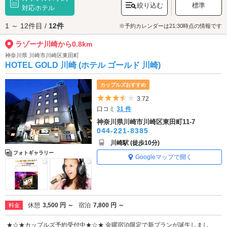
絞り込む
標準
めは、多彩なテナントに加え、映画館まで揃っている「ラゾーナ川崎プラ
対応ホテル
ザ」です。ぜひお出かけください。
1 ～ 12件目 /
12件
ラゾーナ川崎へは、
川崎駅周辺エリアのラブホテル
からもアクセスが便利
※予約カレンダーは21:30時点の情報です
です。
ラゾーナ川崎から0.8km
神奈川県 川崎市川崎区東田町
HOTEL GOLD 川崎 (ホテル ゴールド 川崎)
カップルズおすすめ
5つ星のうち3.5
3.72
口コミ
31 件
神奈川県川崎市川崎区東田町11-7
044-221-8385
川崎駅 (徒歩10分)
フォトギャラリー
Googleマップで開く
休憩
3,500 円 ～
宿泊
7,800 円 ～
料金
★☆★カップルズ予約受付中★☆★ 金曜宿泊限定で新プランが誕生しまし