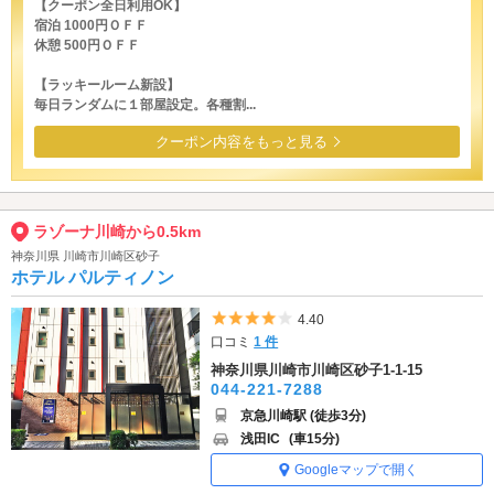
【クーポン全日利用OK】
宿泊 1000円ＯＦＦ
休憩 500円ＯＦＦ
【ラッキールーム新設】
毎日ランダムに１部屋設定。各種割...
クーポン内容をもっと見る
ラゾーナ川崎から0.5km
神奈川県 川崎市川崎区砂子
ホテル パルティノン
5つ星のうち4
4.40
口コミ
1 件
神奈川県川崎市川崎区砂子1-1-15
044-221-7288
京急川崎駅 (徒歩3分)
浅田IC
(車15分)
Googleマップで開く