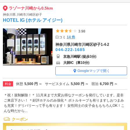
ラゾーナ川崎から0.5km
神奈川県 川崎市川崎区砂子
HOTEL IG (ホテル アイジー)
5つ星のうち3.5
3.98
口コミ
14 件
神奈川県川崎市川崎区砂子1-4-2
044-222-1685
京急川崎駅 (徒歩3分)
大師IC
(車10分)
Googleマップで開く
休憩
5,500 円 ～
サービスタイム
5,500 円 ～
宿泊
6,700 円 ～
料金
＊祝！規制解除！＊ 11月末まで大変お得なクーポンを発行しています。是非
ご来店下さい！ ＊好評ホテルのみ強化＊ ボトルキープも有りますしおつまみ
も充実！デリバリーって手も有ります！ 女性同士の女子会ももちろんOK！こ
んな時だから...
クーポン