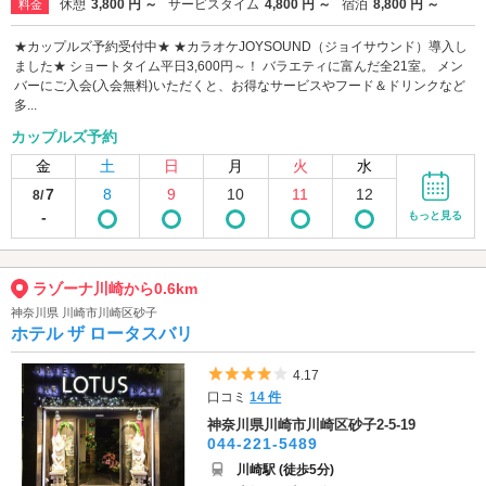
休憩
3,800 円 ～
サービスタイム
4,800 円 ～
宿泊
8,800 円 ～
料金
★カップルズ予約受付中★ ★カラオケJOYSOUND（ジョイサウンド）導入し
ました★ ショートタイム平日3,600円～！ バラエティに富んだ全21室。 メン
バーにご入会(入会無料)いただくと、お得なサービスやフード＆ドリンクなど
多...
カップルズ予約
金
土
日
月
火
水
7
8
9
10
11
12
8/
-
もっと見る
ラゾーナ川崎から0.6km
神奈川県 川崎市川崎区砂子
ホテル ザ ロータスバリ
5つ星のうち4
4.17
口コミ
14 件
神奈川県川崎市川崎区砂子2-5-19
044-221-5489
川崎駅 (徒歩5分)