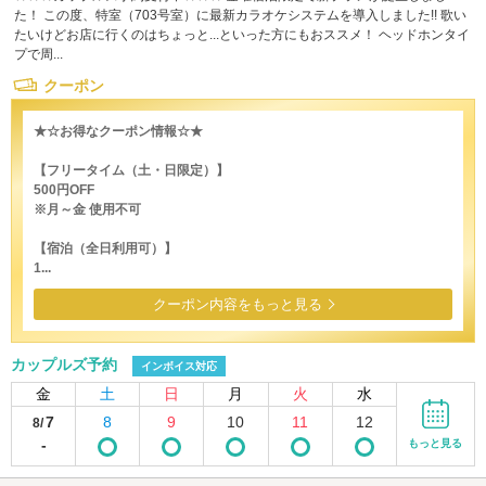
た！ この度、特室（703号室）に最新カラオケシステムを導入しました!! 歌い
たいけどお店に行くのはちょっと...といった方にもおススメ！ ヘッドホンタイ
プで周...
クーポン
★☆お得なクーポン情報☆★
【フリータイム（土・日限定）】
500円OFF
※月～金 使用不可
【宿泊（全日利用可）】
1...
クーポン内容をもっと見る
カップルズ予約
インボイス対応
金
土
日
月
火
水
7
8
9
10
11
12
8/
-
もっと見る