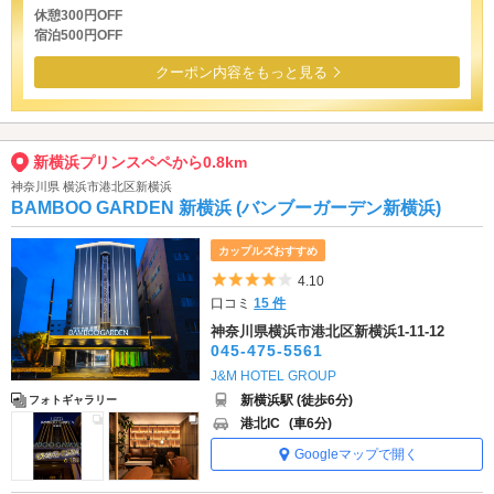
休憩300円OFF
宿泊500円OFF
クーポン内容をもっと見る
新横浜プリンスペペから0.8km
神奈川県 横浜市港北区新横浜
BAMBOO GARDEN 新横浜 (バンブーガーデン新横浜)
カップルズおすすめ
5つ星のうち4
4.10
口コミ
15 件
神奈川県横浜市港北区新横浜1-11-12
045-475-5561
J&M HOTEL GROUP
新横浜駅 (徒歩6分)
フォトギャラリー
港北IC
(車6分)
Googleマップで開く