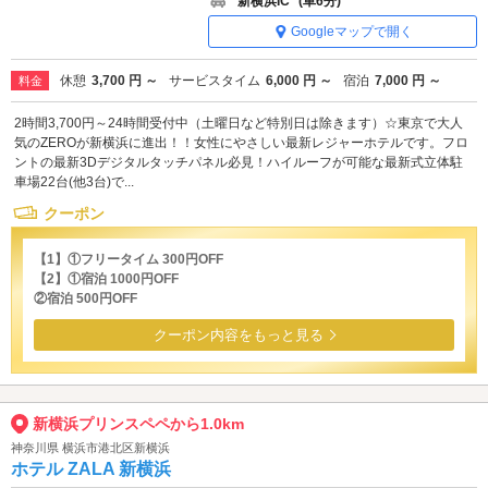
新横浜IC
(車6分)
Googleマップで開く
休憩
3,700 円 ～
サービスタイム
6,000 円 ～
宿泊
7,000 円 ～
料金
2時間3,700円～24時間受付中（土曜日など特別日は除きます）☆東京で大人
気のZEROが新横浜に進出！！女性にやさしい最新レジャーホテルです。フロ
ントの最新3Dデジタルタッチパネル必見！ハイルーフが可能な最新式立体駐
車場22台(他3台)で...
クーポン
【1】①フリータイム 300円OFF
【2】①宿泊 1000円OFF
②宿泊 500円OFF
クーポン内容をもっと見る
新横浜プリンスペペから1.0km
神奈川県 横浜市港北区新横浜
ホテル ZALA 新横浜