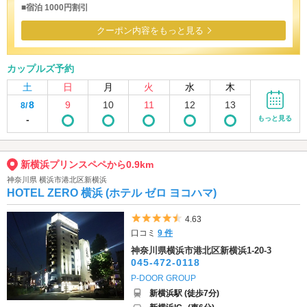
■宿泊 1000円割引
クーポン内容をもっと見る
カップルズ予約
土
日
月
火
水
木
8
9
10
11
12
13
8/
-
もっと見る
新横浜プリンスペペから0.9km
神奈川県 横浜市港北区新横浜
HOTEL ZERO 横浜 (ホテル ゼロ ヨコハマ)
5つ星のうち4.5
4.63
口コミ
9 件
神奈川県横浜市港北区新横浜1-20-3
045-472-0118
P-DOOR GROUP
新横浜駅 (徒歩7分)