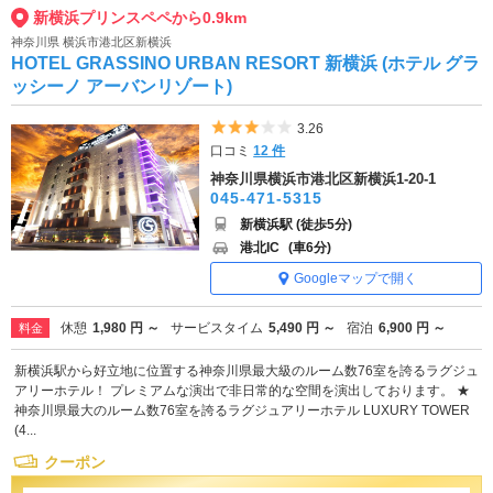
新横浜プリンスペペから0.9km
神奈川県 横浜市港北区新横浜
HOTEL GRASSINO URBAN RESORT 新横浜 (ホテル グラ
ッシーノ アーバンリゾート)
5つ星のうち3
3.26
口コミ
12 件
神奈川県横浜市港北区新横浜1-20-1
045-471-5315
新横浜駅 (徒歩5分)
港北IC
(車6分)
Googleマップで開く
休憩
1,980 円 ～
サービスタイム
5,490 円 ～
宿泊
6,900 円 ～
料金
新横浜駅から好立地に位置する神奈川県最大級のルーム数76室を誇るラグジュ
アリーホテル！ プレミアムな演出で非日常的な空間を演出しております。 ★
神奈川県最大のルーム数76室を誇るラグジュアリーホテル LUXURY TOWER
(4...
クーポン