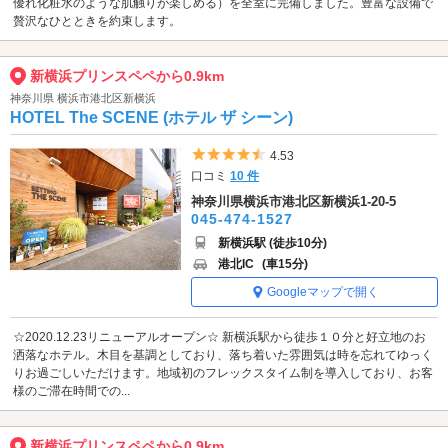
優れ化粧水のような肌触りが楽しめる）を全室に完備しました。豊富な設備で
贅沢なひとときを約束します。
新横浜プリンスペペから0.9km
神奈川県 横浜市港北区新横浜
HOTEL The SCENE (ホテル ザ シーン)
5つ星のうち4.5
4.53
口コミ
10 件
神奈川県横浜市港北区新横浜1-20-5
045-474-1527
新横浜駅 (徒歩10分)
港北IC
(車15分)
Googleマップで開く
☆2020.12.23リニューアルオープン☆ 新横浜駅から徒歩１０分と好立地のお
洒落なホテル。木目を基調としており、落ち着いた雰囲気は時を忘れてゆっく
りお過ごしいただけます。地域初のフレックスタイム制を導入しており、お客
様のご滞在時間での...
新横浜プリンスペペから0.9km