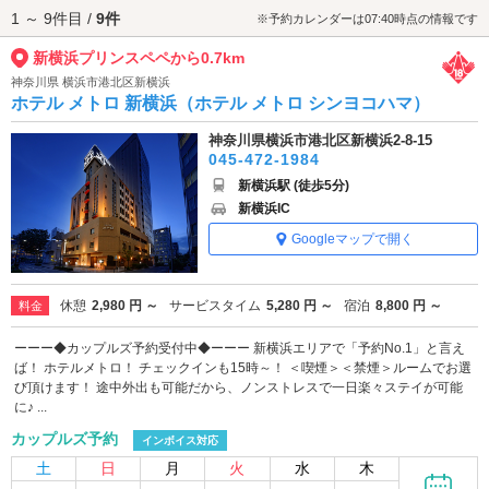
1 ～ 9件目 /
9件
新横浜プリンスペペへは、
新横浜エリアのラブホテル
からもアクセスが便
※予約カレンダーは07:40時点の情報です
利です。
新横浜プリンスペペから0.7km
神奈川県 横浜市港北区新横浜
ホテル メトロ 新横浜（ホテル メトロ シンヨコハマ）
神奈川県横浜市港北区新横浜2-8-15
045-472-1984
新横浜駅 (徒歩5分)
新横浜IC
Googleマップで開く
休憩
2,980 円 ～
サービスタイム
5,280 円 ～
宿泊
8,800 円 ～
料金
ーーー◆カップルズ予約受付中◆ーーー 新横浜エリアで「予約No.1」と言え
ば！ ホテルメトロ！ チェックインも15時～！ ＜喫煙＞＜禁煙＞ルームでお選
び頂けます！ 途中外出も可能だから、ノンストレスで一日楽々ステイが可能
に♪ ...
カップルズ予約
インボイス対応
土
日
月
火
水
木