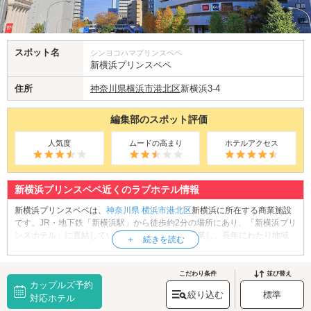
スポット名
シンヨコハマプリンスペペ
新横浜プリンスペペ
住所
神奈川県
横浜市港北区
新横浜3-4
編集部のスポット評価
人気度
ムードの高まり
ホテルアクセス
新横浜プリンスペペ近くのラブホテル情報
新横浜プリンスペペは、
神奈川県
横浜市港北区
新横浜に所在する商業施設
です。JR・地下鉄「新横浜駅」から徒歩約2分の場所にあり、「新横浜プリ
ンスホテル」に直結しています。1992年3月に開業し、長年にわたり地域
住民や観光客に親しまれてきましたが、2027年をもって営業終了を予定し
ています。館内にはファッションやアクセサリー、生活雑貨、食品などの
専門店のほか、レストランやカフェなど多彩なテナントが揃っています。
こだわり条件
並び替え
カップルズ予約
特に地下1階の食品売り場は「ちょっとしたデパ地下のよう」と評判で、食
絞り込む
標準
料品の買い物やお土産探しにも便利です。新横浜エリアへ訪れた際は、ぜ
対応ホテル
ひ立ち寄ってみてはいかがでしょうか。