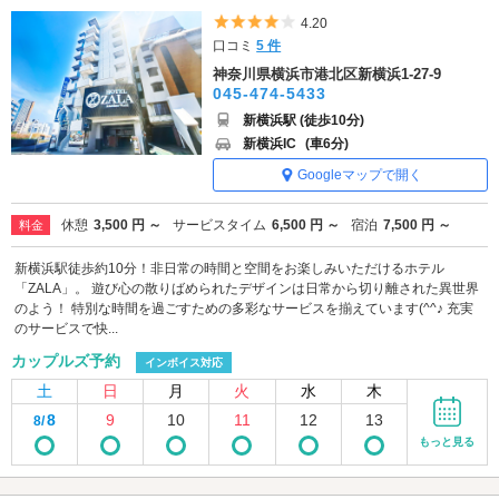
5つ星のうち4
4.20
口コミ
5 件
神奈川県横浜市港北区新横浜1-27-9
045-474-5433
新横浜駅 (徒歩10分)
新横浜IC
(車6分)
Googleマップで開く
休憩
3,500 円 ～
サービスタイム
6,500 円 ～
宿泊
7,500 円 ～
料金
新横浜駅徒歩約10分！非日常の時間と空間をお楽しみいただけるホテル
「ZALA」。 遊び心の散りばめられたデザインは日常から切り離された異世界
のよう！ 特別な時間を過ごすための多彩なサービスを揃えています(^^♪ 充実
のサービスで快...
カップルズ予約
インボイス対応
土
日
月
火
水
木
8
9
10
11
12
13
8/
もっと見る