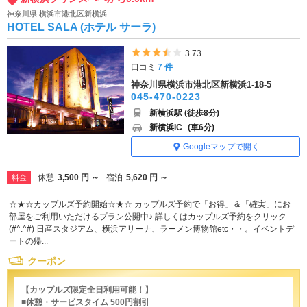
神奈川県 横浜市港北区新横浜
HOTEL SALA (ホテル サーラ)
5つ星のうち3.5
3.73
口コミ
7 件
神奈川県横浜市港北区新横浜1-18-5
045-470-0223
新横浜駅 (徒歩8分)
新横浜IC
(車6分)
Googleマップで開く
休憩
3,500 円 ～
宿泊
5,620 円 ～
料金
☆★☆カップルズ予約開始☆★☆ カップルズ予約で「お得」＆「確実」にお
部屋をご利用いただけるプラン公開中♪ 詳しくはカップルズ予約をクリック
(#^.^#) 日産スタジアム、横浜アリーナ、ラーメン博物館etc・・。イベントデ
ートの帰...
クーポン
【カップルズ限定全日利用可能！】
■休憩・サービスタイム 500円割引