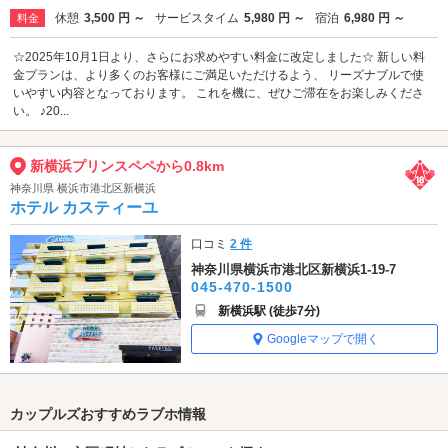
休憩
3,500 円 ～
サービスタイム
5,980 円 ～
宿泊
6,980 円 ～
料金
☆2025年10月1日より、さらにお求めやすい料金に改定しました☆ 新しい料
金プランは、より多くのお客様にご満足いただけるよう、 リーズナブルで使
いやすい内容となっております。 これを機に、ぜひご滞在をお楽しみくださ
い。 ♪20...
新横浜プリンスペペから0.8km
神奈川県 横浜市港北区新横浜
ホテル カスティーユ
口コミ
2 件
神奈川県横浜市港北区新横浜1-19-7
045-470-1500
新横浜駅 (徒歩7分)
Googleマップで開く
カップルズおすすめラブホ情報