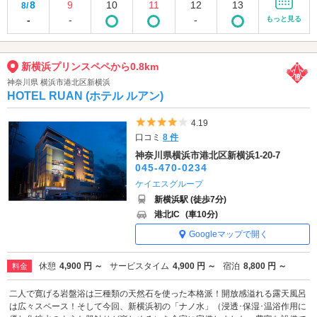
8
9
10
11
12
13
8/
-
-
-
もっと見る
新横浜プリンスペペから0.8km
神奈川県 横浜市港北区新横浜
HOTEL RUAN (ホテル ルアン)
5つ星のうち4
4.19
口コミ
8 件
神奈川県横浜市港北区新横浜1-20-7
045-470-0234
ケイエスグループ
新横浜駅 (徒歩7分)
港北IC
(車10分)
Googleマップで開く
休憩
4,900 円 ～
サービスタイム
4,900 円 ～
宿泊
8,800 円 ～
料金
二人で寛げる岩盤浴は三種類の天然石を使った本格派！開放感溢れる露天風呂
は広々スペース！そして今回、新横浜初の「ナノ水」（浸透･保湿･温浴作用に