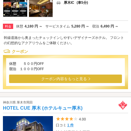
厚木IC
(車5分)
休憩
4,180 円 ～
サービスタイム
5,280 円 ～
宿泊
6,490 円 ～
料金
幹線道路から奥まったチェックインしやすいデザイナーズホテル。 フロント
の幻想的なアクアリウムをご体験ください。
クーポン
休憩 ５００円OFF
宿泊 １０００円OFF
クーポン内容をもっと見る
神奈川県 厚木市岡田
HOTEL CUE 厚木 (ホテルキュー厚木)
5つ星のうち4
4.00
口コミ
1 件