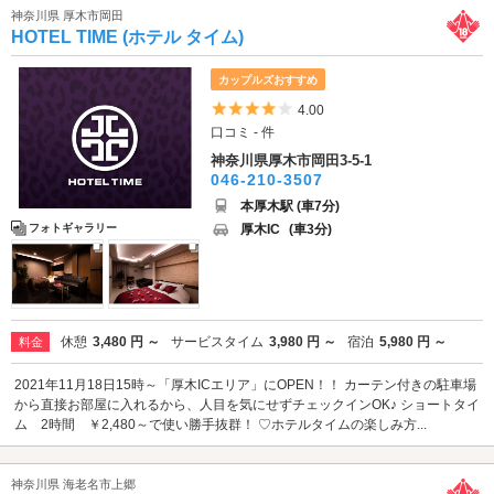
神奈川県 厚木市岡田
HOTEL TIME (ホテル タイム)
カップルズおすすめ
5つ星のうち4
4.00
口コミ - 件
神奈川県厚木市岡田3-5-1
046-210-3507
本厚木駅 (車7分)
厚木IC
(車3分)
フォトギャラリー
休憩
3,480 円 ～
サービスタイム
3,980 円 ～
宿泊
5,980 円 ～
料金
2021年11月18日15時～「厚木ICエリア」にOPEN！！ カーテン付きの駐車場
から直接お部屋に入れるから、人目を気にせずチェックインOK♪ ショートタイ
ム 2時間 ￥2,480～で使い勝手抜群！ ♡ホテルタイムの楽しみ方...
神奈川県 海老名市上郷