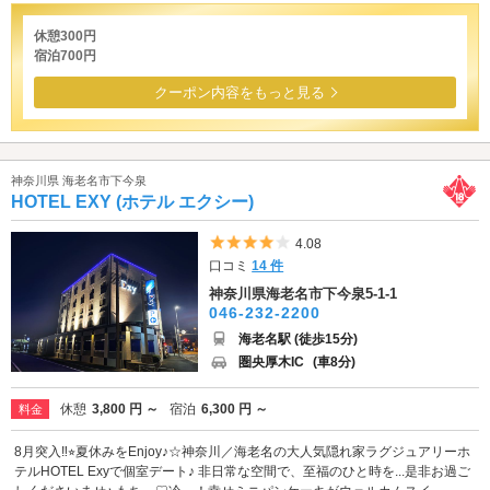
休憩300円
宿泊700円
クーポン内容をもっと見る
神奈川県 海老名市下今泉
HOTEL EXY (ホテル エクシー)
5つ星のうち4
4.08
口コミ
14 件
神奈川県海老名市下今泉5-1-1
046-232-2200
海老名駅 (徒歩15分)
圏央厚木IC
(車8分)
休憩
3,800 円 ～
宿泊
6,300 円 ～
料金
8月突入‼︎⭐︎夏休みをEnjoy♪☆神奈川／海老名の大人気隠れ家ラグジュアリーホ
テルHOTEL Exyで個室デート♪ 非日常な空間で、至福のひと時を...是非お過ご