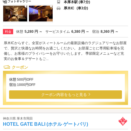
フォトギャラリー
本厚木駅 (車7分)
厚木IC
(車3分)
休憩
5,280 円 ～
サービスタイム
6,380 円 ～
宿泊
8,360 円 ～
料金
厚木ICからすぐ。全室がスィートルームの最新設備のラグジュアリーなお部屋
で、贅沢と快適なお時間をお過ごしください。 お部屋ごとに専用駐車場を完
備し、お客様のプライバシーをお守りいたします。 季節限定メニューなど充
実のお食事＆デザートもご...
クーポン
休憩 500円OFF
宿泊 1000円OFF
クーポン内容をもっと見る
神奈川県 厚木市岡田
HOTEL GATE BALI (ホテル ゲートバリ)