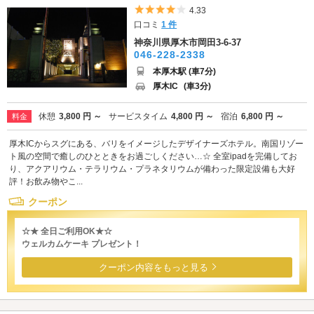
5つ星のうち4
4.33
口コミ
1 件
神奈川県厚木市岡田3-6-37
046-228-2338
本厚木駅 (車7分)
厚木IC
(車3分)
休憩
3,800 円 ～
サービスタイム
4,800 円 ～
宿泊
6,800 円 ～
料金
厚木ICからスグにある、バリをイメージしたデザイナーズホテル。南国リゾー
ト風の空間で癒しのひとときをお過ごしください…☆ 全室ipadを完備してお
り、アクアリウム・テラリウム・プラネタリウムが備わった限定設備も大好
評！お飲み物やこ...
クーポン
☆★ 全日ご利用OK★☆
ウェルカムケーキ プレゼント！
クーポン内容をもっと見る