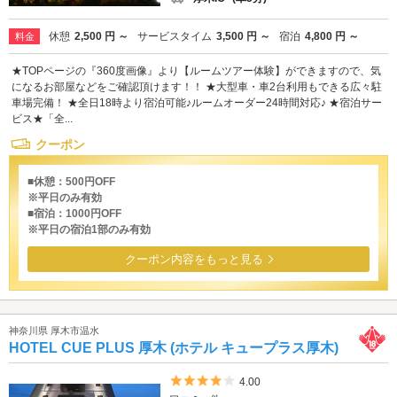
休憩
2,500 円 ～
サービスタイム
3,500 円 ～
宿泊
4,800 円 ～
料金
★TOPページの『360度画像』より【ルームツアー体験】ができますので、気
になるお部屋などをご確認頂けます！！ ★大型車・車2台利用もできる広々駐
車場完備！ ★全日18時より宿泊可能♪ルームオーダー24時間対応♪ ★宿泊サー
ビス★「全...
クーポン
■休憩：500円OFF
※平日のみ有効
■宿泊：1000円OFF
※平日の宿泊1部のみ有効
クーポン内容をもっと見る
神奈川県 厚木市温水
HOTEL CUE PLUS 厚木 (ホテル キュープラス厚木)
5つ星のうち4
4.00