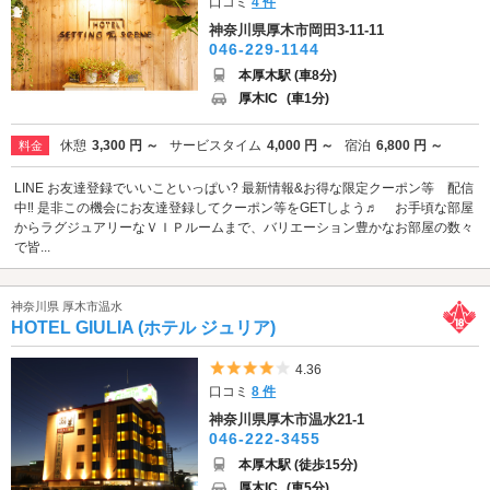
口コミ
4 件
神奈川県厚木市岡田3-11-11
046-229-1144
本厚木駅 (車8分)
厚木IC
(車1分)
休憩
3,300 円 ～
サービスタイム
4,000 円 ～
宿泊
6,800 円 ～
料金
LINE お友達登録でいいこといっぱい? 最新情報&お得な限定クーポン等 配信
中‼︎ 是非この機会にお友達登録してクーポン等をGETしよう♬ お手頃な部屋
からラグジュアリーなＶＩＰルームまで、バリエーション豊かなお部屋の数々
で皆...
神奈川県 厚木市温水
HOTEL GIULIA (ホテル ジュリア)
5つ星のうち4
4.36
口コミ
8 件
神奈川県厚木市温水21-1
046-222-3455
本厚木駅 (徒歩15分)
厚木IC
(車5分)