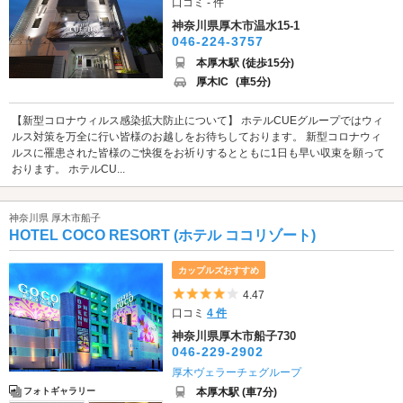
口コミ - 件
神奈川県厚木市温水15-1
046-224-3757
本厚木駅 (徒歩15分)
厚木IC
(車5分)
【新型コロナウィルス感染拡大防止について】 ホテルCUEグループではウィ
ルス対策を万全に行い皆様のお越しをお待ちしております。 新型コロナウィ
ルスに罹患された皆様のご快復をお祈りするとともに1日も早い収束を願って
おります。 ホテルCU...
神奈川県 厚木市船子
HOTEL COCO RESORT (ホテル ココリゾート)
カップルズおすすめ
5つ星のうち4
4.47
口コミ
4 件
神奈川県厚木市船子730
046-229-2902
厚木ヴェラーチェグループ
本厚木駅 (車7分)
フォトギャラリー