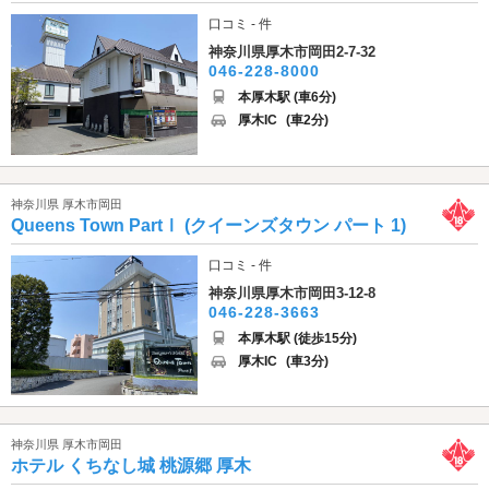
口コミ - 件
神奈川県厚木市岡田2-7-32
046-228-8000
本厚木駅 (車6分)
厚木IC
(車2分)
神奈川県 厚木市岡田
Queens Town PartⅠ (クイーンズタウン パート 1)
口コミ - 件
神奈川県厚木市岡田3-12-8
046-228-3663
本厚木駅 (徒歩15分)
厚木IC
(車3分)
神奈川県 厚木市岡田
ホテル くちなし城 桃源郷 厚木