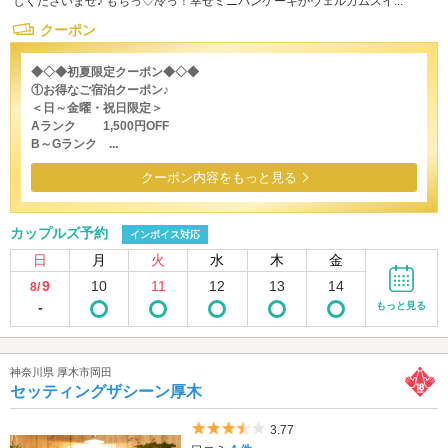
しくださいませ♪ もちっ♡冷っ！幸せミニパンケーキがウェルカムスイ...
クーポン
◆◇◆初夏限定クーポン◆◇◆
①お得なご宿泊クーポン♪
＜日～金曜・祝日限定＞
Aランク 1,500円OFF
B～Gランク ...
クーポン内容をもっと見る
カップルズ予約
インボイス対応
日
月
火
水
木
金
9
10
11
12
13
14
8/
-
もっと見る
神奈川県 厚木市岡田
セッティングザシーン厚木
5つ星のうち3.5
3.77