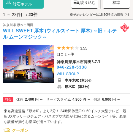
絞り込む
標準
をぜひお楽しみください。少し時間を持て余すようなら「
対応ホテル
海老名市立図書
館
」で互いに静かなひと時を過ごしても良いかもしれません。スターバッ
1 ～ 23件目 /
23件
クスコーヒーを併設した図書館ですので、お好きなドリンク片手にのんび
※予約カレンダーは18:50時点の情報です
りと読書ができます。選りすぐりの1冊をレビューしあうのも楽しそうです
神奈川県 厚木市岡田
ね。デートを満喫したらラブホテルの広々としたベッドでひと休みしませ
WILL SWEET 厚木 (ウィルスイート 厚木) ～旧：ホテ
んか？厚木インター・本厚木・海老名エリアのラブホテルは、「大和厚木
バイパス」や、JR「海老名駅」の周辺に点在している他、「厚木インター
ル ムーンマジック～
チェンジ」の近隣に多くのホテルが集積しています。特に厚木インターチ
ェンジ周辺はホテルが充実していますので、きっとお好みのホテルが見つ
5つ星のうち3.5
3.55
かるはずです。カップルズ予約のできるホテルもあるのでさっそくチェッ
口コミ - 件
クしてみましょう。
神奈川県厚木市岡田3-7-3
046-228-5338
WILL GROUP
本厚木駅 (車5分)
厚木IC
(車3分)
休憩
2,400 円 ～
サービスタイム
4,900 円 ～
宿泊
6,900 円 ～
料金
東名高速道路『厚木IC』より3分！ 24時間休憩OK♪ 60インチ大型テレビ・最
新DXマッサージチェア・バスタブや洗面が七色に光るムーンライト等、豪華
な設備が揃うお部屋が揃っています。
クーポン