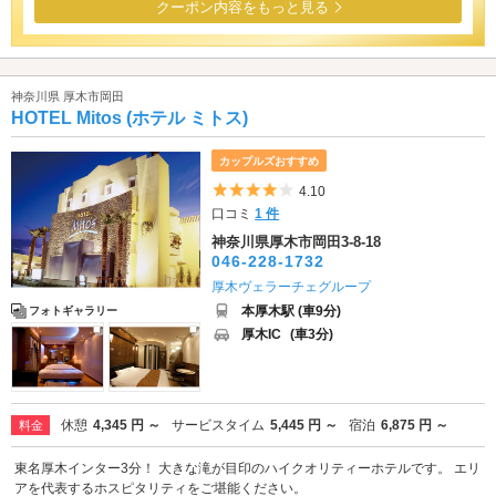
クーポン内容をもっと見る
神奈川県 厚木市岡田
HOTEL Mitos (ホテル ミトス)
カップルズおすすめ
5つ星のうち4
4.10
口コミ
1 件
神奈川県厚木市岡田3-8-18
046-228-1732
厚木ヴェラーチェグループ
本厚木駅 (車9分)
フォトギャラリー
厚木IC
(車3分)
休憩
4,345 円 ～
サービスタイム
5,445 円 ～
宿泊
6,875 円 ～
料金
東名厚木インター3分！ 大きな滝が目印のハイクオリティーホテルです。 エリ
アを代表するホスピタリティをご堪能ください。