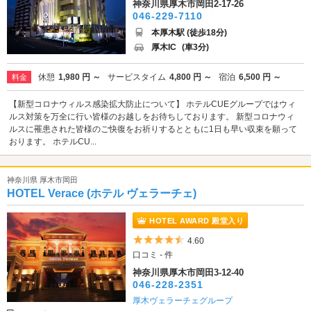
神奈川県厚木市岡田2-17-26
046-229-7110
本厚木駅 (徒歩18分)
厚木IC
(車3分)
休憩
1,980 円 ～
サービスタイム
4,800 円 ～
宿泊
6,500 円 ～
料金
【新型コロナウィルス感染拡大防止について】 ホテルCUEグループではウィ
ルス対策を万全に行い皆様のお越しをお待ちしております。 新型コロナウィ
ルスに罹患された皆様のご快復をお祈りするとともに1日も早い収束を願って
おります。 ホテルCU...
神奈川県 厚木市岡田
HOTEL Verace (ホテル ヴェラーチェ)
HOTEL AWARD 殿堂入り
5つ星のうち4.5
4.60
口コミ - 件
神奈川県厚木市岡田3-12-40
046-228-2351
厚木ヴェラーチェグループ