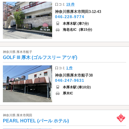
口コミ
19 件
神奈川県厚木市岡田3-12-43
046-228-9774
本厚木駅 (車7分)
海老名IC
(車15分)
神奈川県 厚木市船子
GOLF III 厚木 (ゴルフスリー アツギ)
口コミ
1 件
神奈川県厚木市船子38
046-247-9631
本厚木駅 (車10分)
厚木IC
神奈川県 厚木市岡田
PEARL HOTEL (パール ホテル)