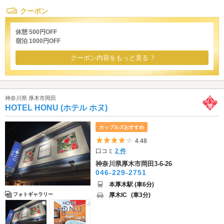
クーポン
休憩 500円OFF
宿泊 1000円OFF
クーポン内容をもっと見る
神奈川県 厚木市岡田
HOTEL HONU (ホテル ホヌ)
カップルズおすすめ
5つ星のうち4
4.48
口コミ
2 件
神奈川県厚木市岡田3-6-26
046-229-2751
本厚木駅 (車6分)
厚木IC
(車3分)
フォトギャラリー