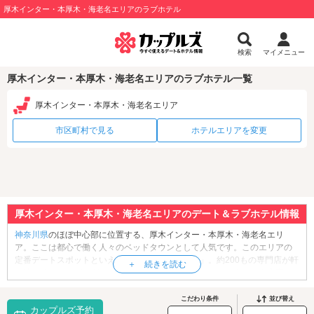
厚木インター・本厚木・海老名エリアのラブホテル
検索
マイメニュー
厚木インター・本厚木・海老名エリアのラブホテル一覧
厚木インター・本厚木・海老名エリア
市区町村で見る
ホテルエリアを変更
厚木インター・本厚木・海老名エリアのデート＆ラブホテル情報
神奈川県
のほぼ中心部に位置する、厚木インター・本厚木・海老名エリ
ア。ここは都心で働く人々のベッドタウンとして人気です。このエリアの
定番デートスポットといえば「
ららぽーと海老名
」。約200もの専門店が軒
を連ねるショッピングモールです。レストランフロアのテナントも充実し
ているので、グルメなカップルにも自信を持っておすすめできます。映画
館デートなら、複合商業施設「
アミューあつぎ
」内の映画館「あつぎのえ
こだわり条件
並び替え
カップルズ予約
いがかんkiki」がおすすめです。国内最上級の音響システムを駆使した上映