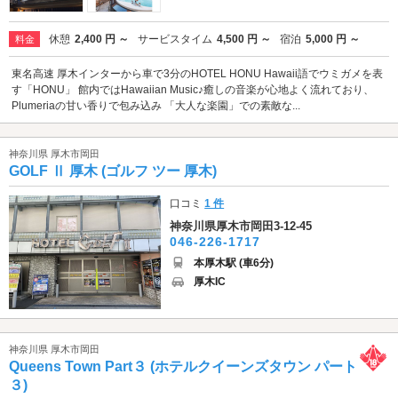
休憩
2,400 円 ～
サービスタイム
4,500 円 ～
宿泊
5,000 円 ～
料金
東名高速 厚木インターから車で3分のHOTEL HONU Hawaii語でウミガメを表
す「HONU」 館内ではHawaiian Music♪癒しの音楽が心地よく流れており、
Plumeriaの甘い香りで包み込み 「大人な楽園」での素敵な...
神奈川県 厚木市岡田
GOLF Ⅱ 厚木 (ゴルフ ツー 厚木)
口コミ
1 件
神奈川県厚木市岡田3-12-45
046-226-1717
本厚木駅 (車6分)
厚木IC
神奈川県 厚木市岡田
Queens Town Part３ (ホテルクイーンズタウン パート
３)