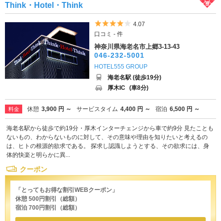
Think・Hotel・Think
5つ星のうち4
4.07
口コミ - 件
神奈川県海老名市上郷3-13-43
046-232-5001
HOTEL555 GROUP
海老名駅 (徒歩19分)
厚木IC
(車8分)
休憩
3,900 円 ～
サービスタイム
4,400 円 ～
宿泊
6,500 円 ～
料金
海老名駅から徒歩で約19分・厚木インターチェンジから車で約9分 見たことも
ないもの、わからないものに対して、その意味や理由を知りたいと考えるの
は、ヒトの根源的欲求である。 探求し認識しようとする、その欲求には、身
体的快楽と明らかに異...
クーポン
「とってもお得な割引WEBクーポン」
休憩 500円割引（総額）
宿泊 700円割引（総額）