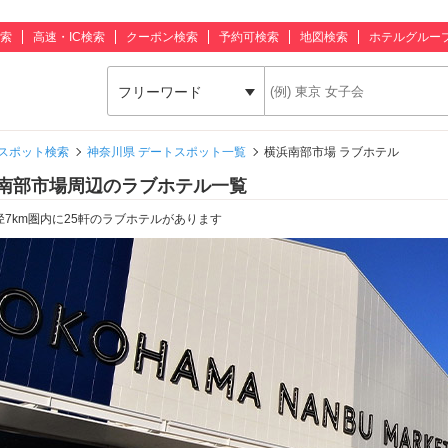
索
高速・IC検索
クーポン検索
予約可検索
地図検索
ホテルグルー
フリーワード
スポット検索
神奈川県 デートスポット一覧
横浜南部市場 ラブホテル
南部市場周辺のラブホテル一覧
径7km圏内に25軒のラブホテルがあります