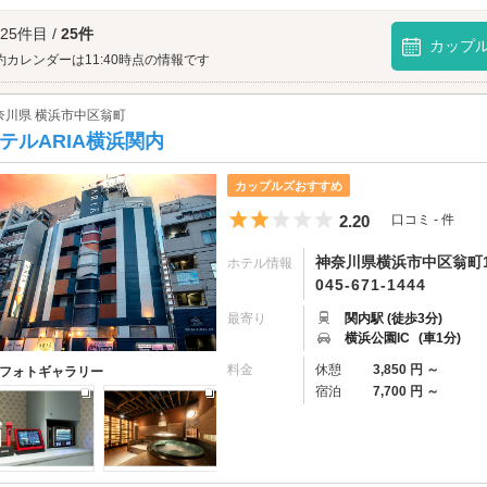
南部市場へは、
磯子・上大岡エリアのラブホテル
からもアクセスが便利です。
 25件目 /
25件
カップ
約カレンダーは11:40時点の情報です
奈川県 横浜市中区翁町
テルARIA横浜関内
カップルズおすすめ
5つ星のうち2
2.20
口コミ - 件
神奈川県横浜市中区翁町1-
ホテル情報
045-671-1444
最寄り
関内駅 (徒歩3分)
横浜公園IC
(車1分)
料金
休憩
3,850 円 ～
フォトギャラリー
宿泊
7,700 円 ～