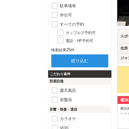
駐車場有
外出可
すべての予約
カップルズ予約可
スポ
電話・HP予約可
住所
25
検索結果
件
ジャ
こだわり条件
部屋設備
露天風呂
岩盤浴
横浜
横浜
音響・映像・通信
ーク
カラオケ
てい
です
VOD