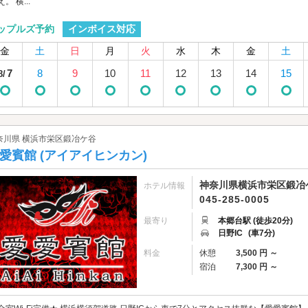
。 横...
インボイス対応
ップルズ予約
金
土
日
月
火
水
木
金
土
7
8
9
10
11
12
13
14
15
8/
奈川県 横浜市栄区鍛冶ケ谷
愛賓館 (アイアイヒンカン)
神奈川県横浜市栄区鍛冶ケ谷
ホテル情報
045-285-0005
最寄り
本郷台駅 (徒歩20分)
日野IC
(車7分)
料金
休憩
3,500 円 ～
宿泊
7,300 円 ～