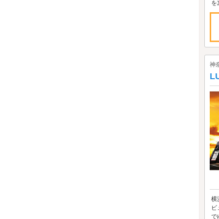
を
神
L
横
ビ
で