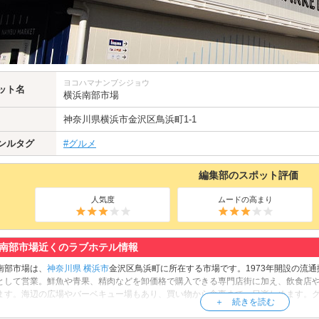
ヨコハマナンブシジョウ
ット名
横浜南部市場
神奈川県
横浜市金沢区鳥浜町1-1
ンルタグ
#グルメ
編集部のスポット評価
人気度
ムードの高まり
南部市場近くのラブホテル情報
南部市場は、
神奈川県
横浜市
金沢区鳥浜町に所在する市場です。1973年開設の流
として営業。鮮魚や青果、精肉などを卸価格で購入できる専門店街に加え、飲食店
ます。海辺の広場やバーベキュー場もあり、買い物から食事まで一日楽しめます。
。