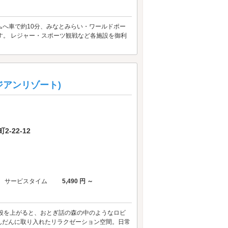
ジアムへ車で約10分、みなとみらい・ワールドポー
す。 レジャー・スポーツ観戦など各施設を御利
 アジアンリゾート)
-22-12
サービスタイム
5,490 円 ～
段を上がると、おとぎ話の森の中のようなロビ
んだんに取り入れたリラクゼーション空間。日常