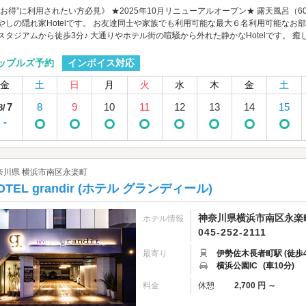
”お得”に利用されたい方必見》 ★2025年10月リニューアルオープン★ 露天風呂（60
やしの隠れ家Hotelです。 お友達同士や家族でも利用可能な最大６名利用可能なお部
スタジアムから徒歩3分♪ 大通りやホテル街の喧騒から外れた静かなHotelです。 癒
インボイス対応
ップルズ予約
金
土
日
月
火
水
木
金
土
7
8
9
10
11
12
13
14
15
8/
-
奈川県 横浜市南区永楽町
OTEL grandir (ホテル グランディール)
神奈川県横浜市南区永楽町2
ホテル情報
045-252-2111
最寄り
伊勢佐木長者町駅 (徒歩4
横浜公園IC
(車10分)
料金
休憩
2,700 円 ～