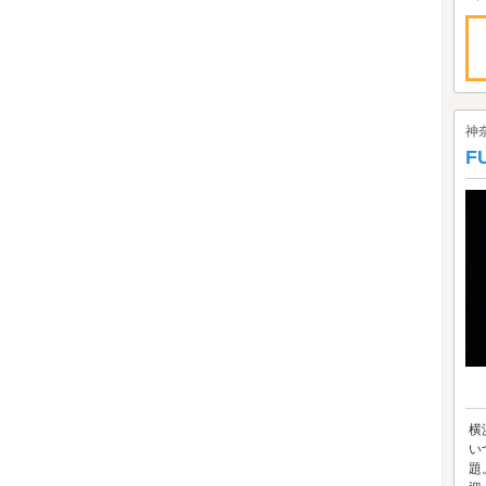
神
F
横
い
題