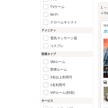
横浜
TVゲーム
1 ～
※予
Wi-Fi
クロームキャスト
神
アメニティ
ホ
電気マッサージ器
コスプレ
部屋タイプ
SMルーム
禁煙ルーム
3名以上利用可
1名利用可
VIPルーム(特室)
サービス