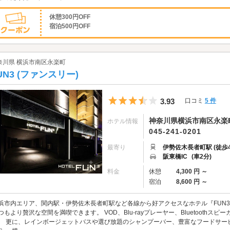
休憩300円OFF
宿泊500円OFF
奈川県 横浜市南区永楽町
UN3 (ファンスリー)
5つ星のうち3.5
3.93
口コミ
5 件
神奈川県横浜市南区永楽町2
ホテル情報
045-241-0201
最寄り
伊勢佐木長者町駅 (徒歩4
阪東橋IC
(車2分)
料金
休憩
4,300 円 ～
宿泊
8,600 円 ～
浜市内エリア、関内駅・伊勢佐木長者町駅など各線から好アクセスなホテル『FUN3
つもより贅沢な空間を満喫できます。 VOD、Blu-rayプレーヤー、Bluetooth
。 更に、レインボージェットバスや選び放題のシャンプーバー、豊富なフードサー