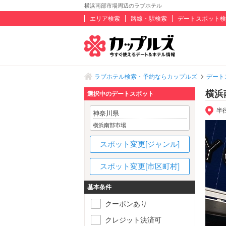
横浜南部市場周辺のラブホテル
エリア検索
路線・駅検索
デートスポット検
ラブホテル検索・予約ならカップルズ
デート
横浜
選択中のデートスポット
半
神奈川県
横浜南部市場
スポット変更[ジャンル]
スポット変更[市区町村]
基本条件
クーポンあり
クレジット決済可