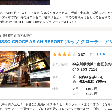
☆2023年8月 NEW OPEN★☆ 各施設へ好アクセス！ 元町・中華街・横浜スタ
ーズへ車で約20分の好アクセス！駐車場も広く、車での御利用にもとっても便利で
の際はぜひHOTEL grandir (ホテル グランディール)へ！！
奈川県 横浜市南区永楽町
USSO CROCE ASIAN RESORT (ルッソ クローチェ
5つ星のうち3.5
3.87
口コミ
1 件
神奈川県横浜市南区永楽町2
ホテル情報
045-253-7116
最寄り
関内駅 (徒歩12分)
横浜公園IC
(車5分)
料金
休憩
1,980 円 ～
宿泊
5,100 円 ～
浜中華街の至近！一休みには最適なホテル！ ヒーリングムード漂う洞窟のような階
が…☆カントリー調のディスプレイが可愛いエレベーターホールや、「癒し」をふ