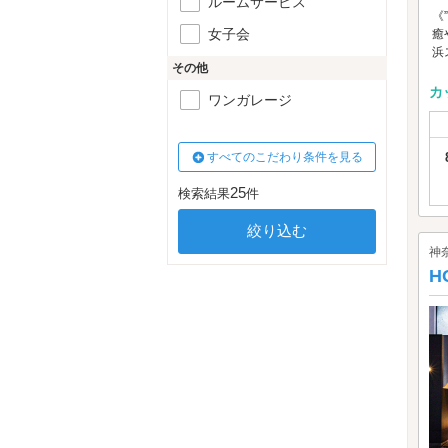
ルームサービス
《
女子会
癒
浜
その他
カ
ワンガレージ
すべてのこだわり条件を見る
25
検索結果
件
神
H