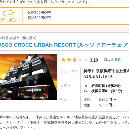
忘れてやすらぎのひとときを過ごしたい方にオススメです。
休憩300円OFF
宿泊500円OFF
奈川県 横浜市中区松影町
USSO CROCE URBAN RESORT (ルッソ クローチェ
5つ星のうち3
3.10
口コミ
9 件
神奈川県横浜市中区松影町1
ホテル情報
045-681-1815
最寄り
石川町駅 (徒歩2分)
横浜公園IC
(車3分)
料金
休憩
2,900 円 ～
宿泊
5,900 円 ～
浜中華街は徒歩5分、一休みには最適なホテル♪♪ 地域最多の露天風呂を誇るアーバ
ューティーリゾート誕生！！地域最多を誇る露天風呂(計5ルーム)を是非お試し下
ゆったり寛いで・・・。