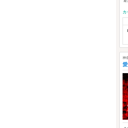
迎え
カ
神
愛