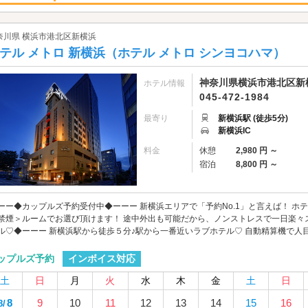
奈川県 横浜市港北区新横浜
テル メトロ 新横浜（ホテル メトロ シンヨコハマ）
神奈川県横浜市港北区新横浜
ホテル情報
045-472-1984
最寄り
新横浜駅 (徒歩5分)
新横浜IC
料金
休憩
2,980 円 ～
宿泊
8,800 円 ～
ーー◆カップルズ予約受付中◆ーーー 新横浜エリアで「予約No.1」と言えば！ ホテ
禁煙＞ルームでお選び頂けます！ 途中外出も可能だから、ノンストレスで一日楽々
ル♡◆ーーー 新横浜駅から徒歩５分♪駅から一番近いラブホテル♡ 自動精算機で人目
インボイス対応
ップルズ予約
土
日
月
火
水
木
金
土
日
8
9
10
11
12
13
14
15
16
8/