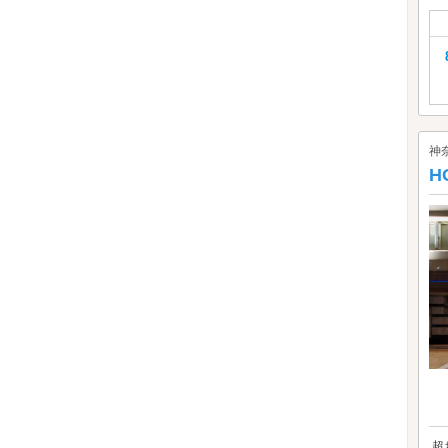
神
H
超