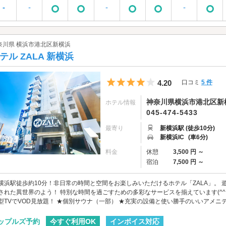
-
-
-
-
奈川県 横浜市港北区新横浜
テル ZALA 新横浜
5つ星のうち4
4.20
口コミ
5 件
神奈川県横浜市港北区新横浜
ホテル情報
045-474-5433
最寄り
新横浜駅 (徒歩10分)
新横浜IC
(車6分)
料金
休憩
3,500 円 ～
宿泊
7,500 円 ～
横浜駅徒歩約10分！非日常の時間と空間をお楽しみいただけるホテル「ZALA」。
された異世界のよう！ 特別な時間を過ごすための多彩なサービスを揃えています(^^
型TVでVOD見放題！ ★個別サウナ（一部） ★充実の設備と使い勝手のいいアメニティ ★
今すぐ利用OK
インボイス対応
ップルズ予約