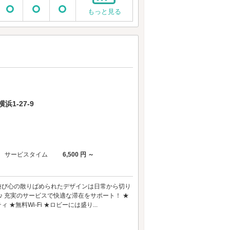
もっと見る
1-27-9
サービスタイム
6,500 円 ～
 遊び心の散りばめられたデザインは日常から切り
♪ 充実のサービスで快適な滞在をサポート！ ★
無料Wi-Fi ★ロビーには盛り...