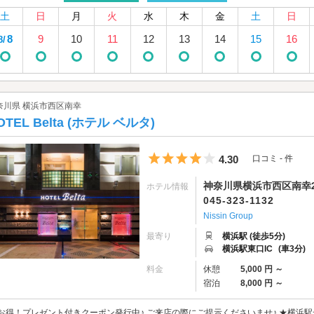
土
日
月
火
水
木
金
土
日
8
9
10
11
12
13
14
15
16
8/
奈川県 横浜市西区南幸
OTEL Belta (ホテル ベルタ)
5つ星のうち4
4.30
口コミ - 件
神奈川県横浜市西区南幸2-
ホテル情報
045-323-1132
Nissin Group
最寄り
横浜駅 (徒歩5分)
横浜駅東口IC
(車3分)
料金
休憩
5,000 円 ～
宿泊
8,000 円 ～
お得！プレゼント付きクーポン発行中♪ ご来店の際にご提示くださいませ♪ ★横浜駅