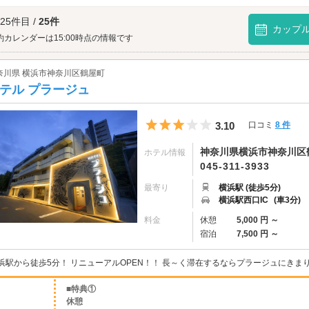
イブパフォーマンスを楽しむことができます。ぜひお出かけください。
橋商店街へは、
横浜駅周辺エリアのラブホテル
からもアクセスが便利です。
 25件目 /
25件
カップ
約カレンダーは15:00時点の情報です
奈川県 横浜市神奈川区鶴屋町
テル プラージュ
5つ星のうち3
3.10
口コミ
8 件
神奈川県横浜市神奈川区鶴屋
ホテル情報
045-311-3933
最寄り
横浜駅 (徒歩5分)
横浜駅西口IC
(車3分)
料金
休憩
5,000 円 ～
宿泊
7,500 円 ～
浜駅から徒歩5分！ リニューアルOPEN！！ 長～く滞在するならプラージュにきまり
■特典①
休憩