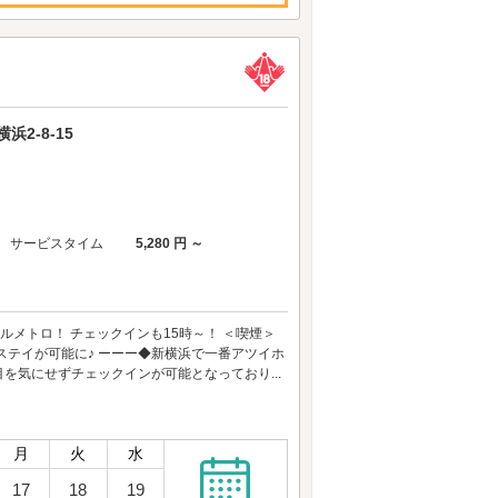
2-8-15
サービスタイム
5,280 円 ～
ルメトロ！ チェックインも15時～！ ＜喫煙＞
ステイが可能に♪ ーーー◆新横浜で一番アツイホ
を気にせずチェックインが可能となっており...
月
火
水
17
18
19