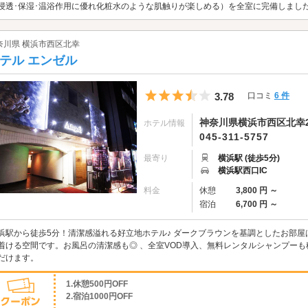
浸透･保湿･温浴作用に優れ化粧水のような肌触りが楽しめる）を全室に完備しまし
奈川県 横浜市西区北幸
テル エンゼル
5つ星のうち3.5
3.78
口コミ
6 件
神奈川県横浜市西区北幸2-
ホテル情報
045-311-5757
最寄り
横浜駅 (徒歩5分)
横浜駅西口IC
料金
休憩
3,800 円 ～
宿泊
6,700 円 ～
浜駅から徒歩5分！清潔感溢れる好立地ホテル♪ ダークブラウンを基調としたお部
着ける空間です。お風呂の清潔感も◎ 、全室VOD導入、無料レンタルシャンプー
だけます。
1.休憩500円OFF
2.宿泊1000円OFF