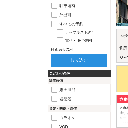
駐車場有
外出可
すべての予約
カップルズ予約可
スポ
電話・HP予約可
住所
25
検索結果
件
ジャ
こだわり条件
部屋設備
露天風呂
岩盤浴
六角
六角
音響・映像・通信
通り
カラオケ
リー
るの
VOD