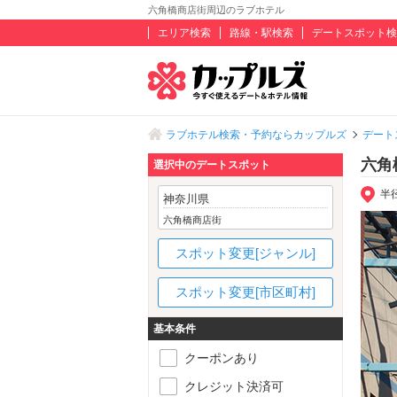
六角橋商店街周辺のラブホテル
エリア検索
路線・駅検索
デートスポット検
ラブホテル検索・予約ならカップルズ
デート
六角
選択中のデートスポット
半
神奈川県
六角橋商店街
スポット変更[ジャンル]
スポット変更[市区町村]
基本条件
クーポンあり
クレジット決済可