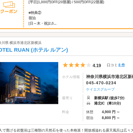
[平日]1,000円OFF(20部屋) / 500円OFF(22部屋)
■特典②
宿泊
[日～木・祝]2,0...
奈川県 横浜市港北区新横浜
OTEL RUAN (ホテル ルアン)
5つ星のうち4
4.19
口コミ
8 件
神奈川県横浜市港北区新横浜
ホテル情報
045-470-0234
ケイエスグループ
最寄り
新横浜駅 (徒歩7分)
港北IC
(車10分)
料金
休憩
4,900 円 ～
宿泊
8,800 円 ～
人で寛げる岩盤浴は三種類の天然石を使った本格派！開放感溢れる露天風呂は広々