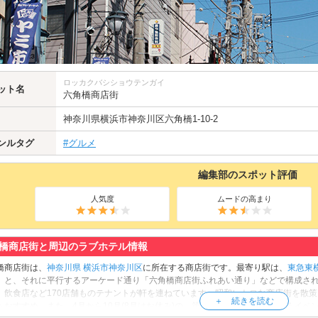
ロッカクバシショウテンガイ
ット名
六角橋商店街
神奈川県
横浜市神奈川区
六角橋1-10-2
ンルタグ
#グルメ
編集部のスポット評価
人気度
ムードの高まり
橋商店街と周辺のラブホテル情報
橋商店街は、
神奈川県
横浜市神奈川区
に所在する商店街です。最寄り駅は、
東急東
」と、それに平行するアーケード通り「六角橋商店街ふれあい通り」などで構成さ
、飲食店など170店舗ものテナントが軒を連ねています。昭和レトロな商店街を散
もおすすめ。また、4月から10月(8月はお休み)の、第三土曜日に開催しているイ