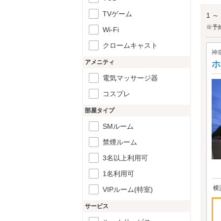
やラ
六角
TVゲーム
1 ～
※予
Wi-Fi
クロームキャスト
神
アメニティ
ホ
電気マッサージ器
コスプレ
部屋タイプ
SMルーム
禁煙ルーム
3名以上利用可
1名利用可
横
VIPルーム(特室)
サービス