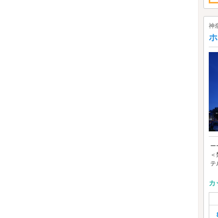
神
ホ
ー
＜
テ
カ