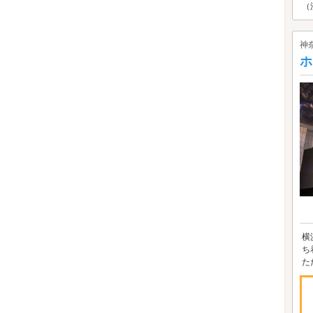
（
神
ホ
横
ち
た