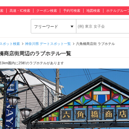
索
高速・IC検索
クーポン検索
予約可検索
地図検索
ホテルグルー
フリーワード
スポット検索
神奈川県 デートスポット一覧
六角橋商店街 ラブホテル
橋商店街周辺のラブホテル一覧
径3km圏内に25軒のラブホテルがあります