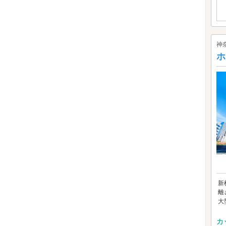
神
ホ
新
離
大
カ