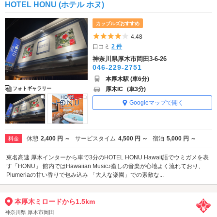
HOTEL HONU (ホテル ホヌ)
カップルズおすすめ
5つ星のうち4
4.48
口コミ
2 件
神奈川県厚木市岡田3-6-26
046-229-2751
本厚木駅 (車6分)
厚木IC
(車3分)
フォトギャラリー
Googleマップで開く
休憩
2,400 円 ～
サービスタイム
4,500 円 ～
宿泊
5,000 円 ～
料金
東名高速 厚木インターから車で3分のHOTEL HONU Hawaii語でウミガメを表
す「HONU」 館内ではHawaiian Music♪癒しの音楽が心地よく流れており、
Plumeriaの甘い香りで包み込み 「大人な楽園」での素敵な...
本厚木ミロードから1.5km
神奈川県 厚木市岡田