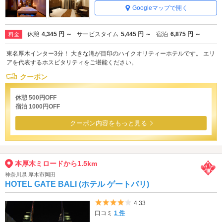
Googleマップで開く
休憩
4,345 円 ～
サービスタイム
5,445 円 ～
宿泊
6,875 円 ～
料金
東名厚木インター3分！ 大きな滝が目印のハイクオリティーホテルです。 エリ
アを代表するホスピタリティをご堪能ください。
クーポン
休憩 500円OFF
宿泊 1000円OFF
クーポン内容をもっと見る
本厚木ミロードから1.5km
神奈川県 厚木市岡田
HOTEL GATE BALI (ホテル ゲートバリ)
5つ星のうち4
4.33
口コミ
1 件