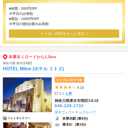
■休憩：500円OFF
※平日のみ有効
■宿泊：1000円OFF
※平日の宿泊1部のみ有効
クーポン内容をもっと見る
本厚木ミロードから1.5km
神奈川県 厚木市岡田
HOTEL Mitos (ホテル ミトス)
カップルズおすすめ
5つ星のうち4
4.10
口コミ
1 件
神奈川県厚木市岡田3-8-18
046-228-1732
厚木ヴェラーチェグループ
本厚木駅 (車9分)
フォトギャラリー
厚木IC
(車3分)