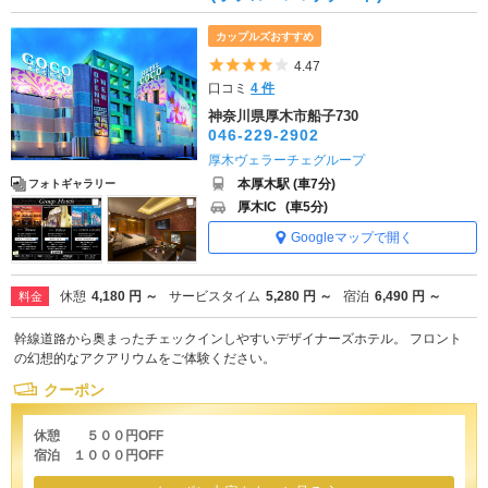
カップルズおすすめ
5つ星のうち4
4.47
口コミ
4 件
神奈川県厚木市船子730
046-229-2902
厚木ヴェラーチェグループ
本厚木駅 (車7分)
フォトギャラリー
厚木IC
(車5分)
Googleマップで開く
休憩
4,180 円 ～
サービスタイム
5,280 円 ～
宿泊
6,490 円 ～
料金
幹線道路から奥まったチェックインしやすいデザイナーズホテル。 フロント
の幻想的なアクアリウムをご体験ください。
クーポン
休憩 ５００円OFF
宿泊 １０００円OFF