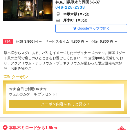
神奈川県厚木市岡田3-6-37
046-228-2338
本厚木駅 (車7分)
厚木IC
(車3分)
Googleマップで開く
休憩
3,800 円 ～
サービスタイム
4,800 円 ～
宿泊
6,800 円 ～
料金
厚木ICからスグにある、バリをイメージしたデザイナーズホテル。南国リゾー
ト風の空間で癒しのひとときをお過ごしください…☆ 全室ipadを完備してお
り、アクアリウム・テラリウム・プラネタリウムが備わった限定設備も大好
評！お飲み物やこ...
クーポン
☆★ 全日ご利用OK★☆
ウェルカムケーキ プレゼント！
クーポン内容をもっと見る
本厚木ミロードから1.5km