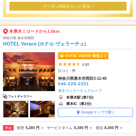
クーポン内容をもっと見る
本厚木ミロードから1.6km
神奈川県 厚木市岡田
HOTEL Verace (ホテル ヴェラーチェ)
HOTEL AWARD 殿堂入り
5つ星のうち4.5
4.60
口コミ - 件
神奈川県厚木市岡田3-12-40
046-228-2351
厚木ヴェラーチェグループ
フォトギャラリー
本厚木駅 (車7分)
厚木IC
(車3分)
Googleマップで開く
休憩
5,280 円 ～
サービスタイム
6,380 円 ～
宿泊
8,360 円 ～
料金