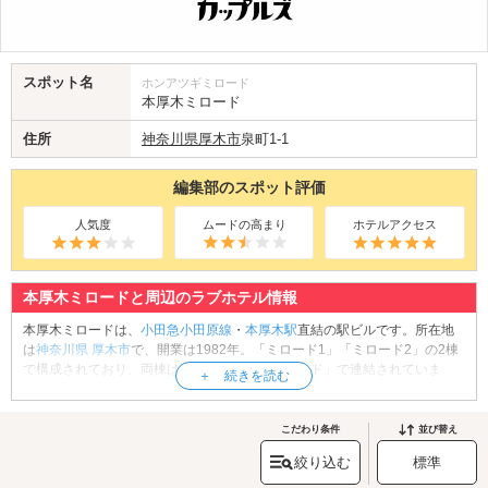
スポット名
ホンアツギミロード
本厚木ミロード
住所
神奈川県
厚木市
泉町1-1
編集部のスポット評価
人気度
ムードの高まり
ホテルアクセス
本厚木ミロードと周辺のラブホテル情報
本厚木ミロードは、
小田急小田原線
・
本厚木駅
直結の駅ビルです。所在地
は
神奈川県
厚木市
で、開業は1982年。「ミロード1」「ミロード2」の2棟
で構成されており、両棟は連絡通路「スカイロード」で連結されていま
す。館内にはファッション、コスメ、雑貨、インテリア、食品等の専門店
や飲食店が出店しており、若者に人気のファストファッションブランドの
ショップも充実しています。また、ミロード1の地下1階の食品フロア「ミ
こだわり条件
並び替え
ロードフードマーケット」は品揃えが豊富だと好評です。駅の改札で待ち
絞り込む
標準
合わせて、ショッピングデートをお楽しみください。
本厚木ミロードへは、
厚木インター・本厚木・海老名エリアのラブホテル