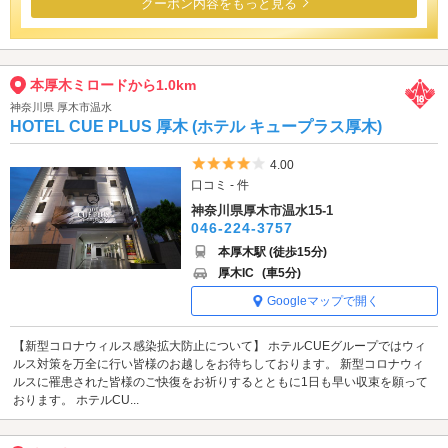
クーポン内容をもっと見る
本厚木ミロードから1.0km
神奈川県 厚木市温水
HOTEL CUE PLUS 厚木 (ホテル キュープラス厚木)
5つ星のうち4
4.00
口コミ - 件
神奈川県厚木市温水15-1
046-224-3757
本厚木駅 (徒歩15分)
厚木IC
(車5分)
Googleマップで開く
【新型コロナウィルス感染拡大防止について】 ホテルCUEグループではウィ
ルス対策を万全に行い皆様のお越しをお待ちしております。 新型コロナウィ
ルスに罹患された皆様のご快復をお祈りするとともに1日も早い収束を願って
おります。 ホテルCU...