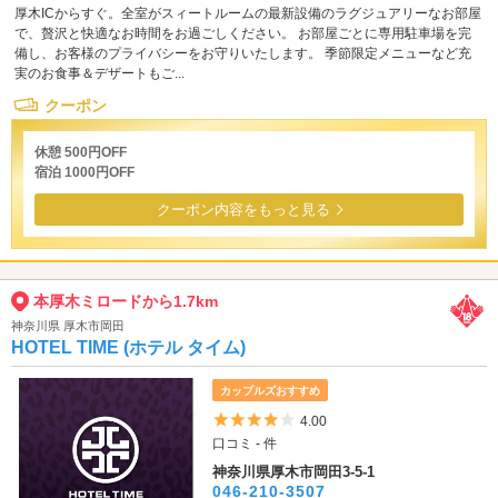
厚木ICからすぐ。全室がスィートルームの最新設備のラグジュアリーなお部屋
で、贅沢と快適なお時間をお過ごしください。 お部屋ごとに専用駐車場を完
備し、お客様のプライバシーをお守りいたします。 季節限定メニューなど充
実のお食事＆デザートもご...
クーポン
休憩 500円OFF
宿泊 1000円OFF
クーポン内容をもっと見る
本厚木ミロードから1.7km
神奈川県 厚木市岡田
HOTEL TIME (ホテル タイム)
カップルズおすすめ
5つ星のうち4
4.00
口コミ - 件
神奈川県厚木市岡田3-5-1
046-210-3507