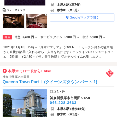
本厚木駅 (車7分)
厚木IC
(車3分)
フォトギャラリー
Googleマップで開く
休憩
3,480 円 ～
サービスタイム
3,980 円 ～
宿泊
5,980 円 ～
料金
2021年11月18日15時～「厚木ICエリア」にOPEN！！ カーテン付きの駐車場
から直接お部屋に入れるから、人目を気にせずチェックインOK♪ ショートタイ
ム 2時間 ￥2,480～で使い勝手抜群！ ♡ホテルタイムの楽しみ方...
本厚木ミロードから1.6km
神奈川県 厚木市岡田
Queens Town PartⅠ (クイーンズタウン パート 1)
口コミ - 件
神奈川県厚木市岡田3-12-8
046-228-3663
本厚木駅 (徒歩15分)
厚木IC
(車3分)