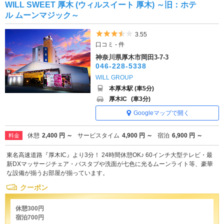
WILL SWEET 厚木 (ウィルスイート 厚木) ～旧：ホテ
ル ムーンマジック～
5つ星のうち3.5
3.55
口コミ - 件
神奈川県厚木市岡田3-7-3
046-228-5338
WILL GROUP
本厚木駅 (車5分)
厚木IC
(車3分)
Googleマップで開く
休憩
2,400 円 ～
サービスタイム
4,900 円 ～
宿泊
6,900 円 ～
料金
東名高速道路『厚木IC』より3分！ 24時間休憩OK♪ 60インチ大型テレビ・最
新DXマッサージチェア・バスタブや洗面が七色に光るムーンライト等、豪華
な設備が揃うお部屋が揃っています。
クーポン
休憩300円
宿泊700円