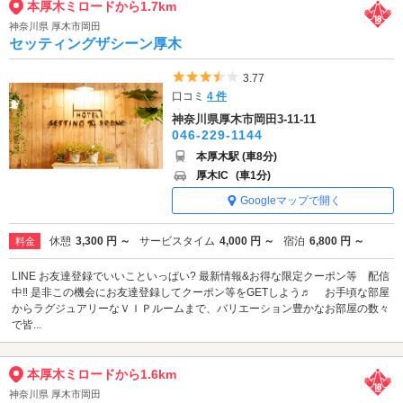
本厚木ミロードから1.7km
神奈川県 厚木市岡田
セッティングザシーン厚木
5つ星のうち3.5
3.77
口コミ
4 件
神奈川県厚木市岡田3-11-11
046-229-1144
本厚木駅 (車8分)
厚木IC
(車1分)
Googleマップで開く
休憩
3,300 円 ～
サービスタイム
4,000 円 ～
宿泊
6,800 円 ～
料金
LINE お友達登録でいいこといっぱい? 最新情報&お得な限定クーポン等 配信
中‼︎ 是非この機会にお友達登録してクーポン等をGETしよう♬ お手頃な部屋
からラグジュアリーなＶＩＰルームまで、バリエーション豊かなお部屋の数々
で皆...
本厚木ミロードから1.6km
神奈川県 厚木市岡田