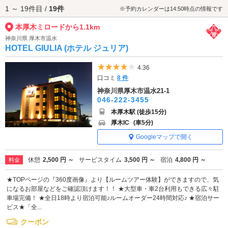
1 ～ 19件目 /
19件
からもアクセスが便利です。
※予約カレンダーは14:50時点の情報です
本厚木ミロードから1.1km
神奈川県 厚木市温水
HOTEL GIULIA (ホテル ジュリア)
5つ星のうち4
4.36
口コミ
8 件
神奈川県厚木市温水21-1
046-222-3455
本厚木駅 (徒歩15分)
厚木IC
(車5分)
Googleマップで開く
休憩
2,500 円 ～
サービスタイム
3,500 円 ～
宿泊
4,800 円 ～
料金
★TOPページの『360度画像』より【ルームツアー体験】ができますので、気
になるお部屋などをご確認頂けます！！ ★大型車・車2台利用もできる広々駐
車場完備！ ★全日18時より宿泊可能♪ルームオーダー24時間対応♪ ★宿泊サー
ビス★「全...
クーポン