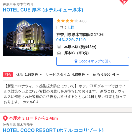
神奈川県 厚木市岡田
HOTEL CUE 厚木 (ホテルキュー厚木)
5つ星のうち4
4.00
口コミ
1 件
神奈川県厚木市岡田2-17-26
046-229-7110
本厚木駅 (徒歩18分)
厚木IC
(車3分)
Googleマップで開く
休憩
1,980 円 ～
サービスタイム
4,800 円 ～
宿泊
6,500 円 ～
料金
【新型コロナウィルス感染拡大防止について】 ホテルCUEグループではウィ
ルス対策を万全に行い皆様のお越しをお待ちしております。 新型コロナウィ
ルスに罹患された皆様のご快復をお祈りするとともに1日も早い収束を願って
おります。 ホテルCU...
本厚木ミロードから1.4km
神奈川県 厚木市船子
HOTEL COCO RESORT (ホテル ココリゾート)