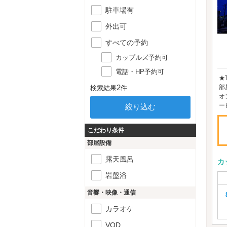
駐車場有
外出可
すべての予約
カップルズ予約可
電話・HP予約可
★
2
部
検索結果
件
オ
ー
こだわり条件
部屋設備
露天風呂
カ
岩盤浴
音響・映像・通信
カラオケ
VOD