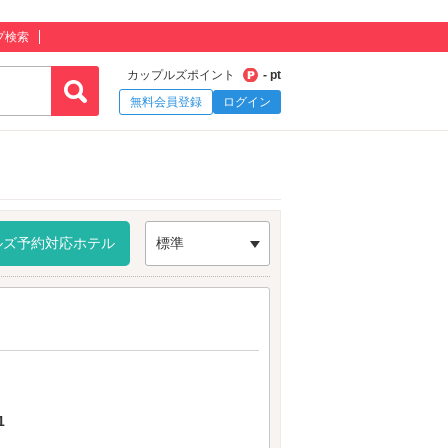
プ検索
カップルズポイント
- pt
無料会員登録
ログイン
ルズ予約対応ホテル
標準
1