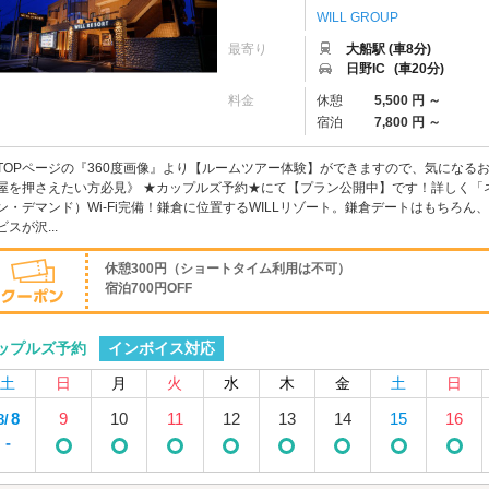
WILL GROUP
最寄り
大船駅 (車8分)
日野IC
(車20分)
料金
休憩
5,500 円 ～
宿泊
7,800 円 ～
TOPページの『360度画像』より【ルームツアー体験】ができますので、気になるお部
屋を押さえたい方必見》 ★カップルズ予約★にて【プラン公開中】です！詳しく「ネ
ン・デマンド）Wi-Fi完備！鎌倉に位置するWILLリゾート。鎌倉デートはもちろ
ビスが沢...
休憩300円（ショートタイム利用は不可）
宿泊700円OFF
インボイス対応
ップルズ予約
土
日
月
火
水
木
金
土
日
8
9
10
11
12
13
14
15
16
8/
-