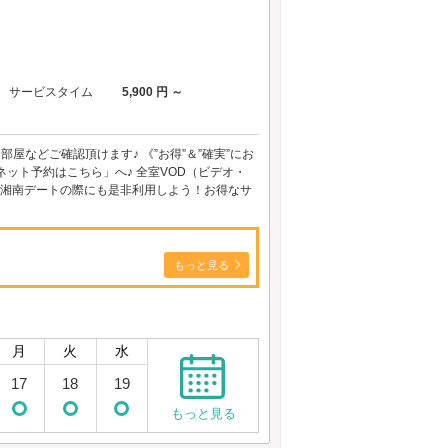
サービスタイム
5,900 円 ～
屋などご確認頂けます♪ 《”お得”＆”確実”にお
ット予約はこちら」へ♪ 全室VOD（ビデオ・
ん、湘南デートの際にも是非利用しよう！お得なサ
もっと見る
月
火
水
17
18
19
もっと見る