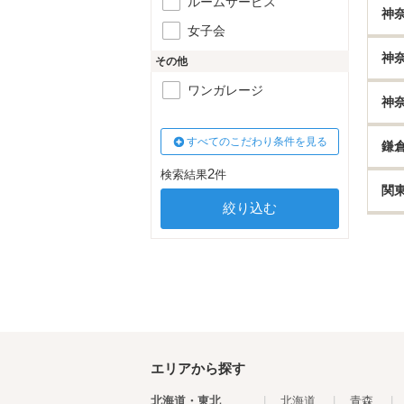
ルームサービス
神
女子会
神
その他
ワンガレージ
神
すべてのこだわり条件を見る
鎌
2
検索結果
件
関
エリアから探す
北海道・東北
|
北海道
|
青森
|