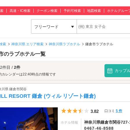
索
高速・IC検索
クーポン検索
予約可検索
地図検索
ホテルグルー
フリーワード
検索
神奈川県 エリア検索
神奈川県ラブホテル
鎌倉市ラブホテル
市のラブホテル一覧
 2件目 /
2件
カップ
約カレンダーは22:40時点の情報です
奈川県 鎌倉市関谷
ILL RESORT 鎌倉 (ウィル リゾート鎌倉)
5つ星のうち3.5
3.82
口コミ
5 件
神奈川県鎌倉市関谷727-
ホテル情報
0467-46-8588