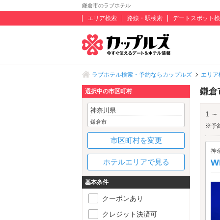
鎌倉市のラブホテル
エリア検索
路線・駅検索
デートスポット検
ラブホテル検索・予約ならカップルズ
エリア
鎌倉
選択中の市区町村
神奈川県
1 ～
鎌倉市
※予
市区町村を変更
神
ホテルエリアで見る
W
基本条件
クーポンあり
クレジット決済可