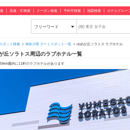
索
高速・IC検索
クーポン検索
予約可検索
地図検索
ホテルグルー
フリーワード
スポット検索
神奈川県 デートスポット一覧
ゆめが丘ソラトス ラブホテル
が丘ソラトス周辺のラブホテル一覧
径8km圏内に11軒のラブホテルがあります