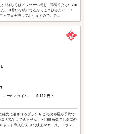
いたしました！詳しくはメッセージ欄をご確認ください♪ ■
た。 ■暑いが続いてるからこそ飲みたい ！！
ブッフェ実施しておりますので、是...
1
)
サービスタイム
5,150 円 ～
に確実に泊まれるプラン★ このお部屋が予約で
屋の指定はできません） 360度画像でお部屋の
ャスト導入〇 好きな映画やアニメ、ドラマ...