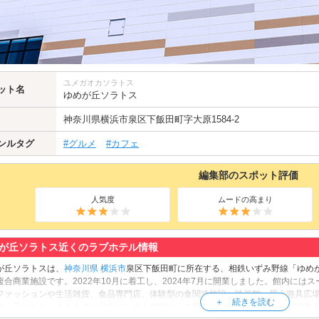
ユメガオカソラトス
ット名
ゆめが丘ソラトス
神奈川県
横浜市泉区下飯田町字大原1584-2
ンルタグ
#グルメ
#カフェ
編集部のスポット評価
人気度
ムードの高まり
が丘ソラトス近くのラブホテル情報
が丘ソラトスは、
神奈川県
横浜市
泉区下飯田町に所在する、相鉄いずみ野線「ゆめが丘
複合商業施設です。2022年10月に着工し、2024年7月に開業しました。館内に
ファッションや生活雑貨、食品専門店、体験型の食関連施設、映画館、屋上遊具広
す。子どもから大人まで一日中楽しめる空間として整備され、地域の新たな交流拠