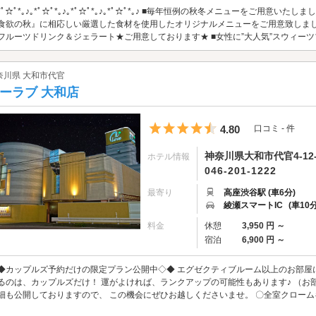
｡*ﾟ☆ﾟ*｡♪｡*ﾟ☆ﾟ*｡♪｡*ﾟ☆ﾟ*｡♪｡*ﾟ☆ﾟ*｡♪ ■毎年恒例の秋冬メニューをご用意
食欲の秋』に相応しい厳選した食材を使用したオリジナルメニューをご用意致しまし
フルーツドリンク＆ジェラート★ご用意しております★ ■女性に”大人気”スウィーツ
奈川県 大和市代官
ーラブ 大和店
5つ星のうち4.5
4.80
口コミ - 件
神奈川県大和市代官4-12-
ホテル情報
046-201-1222
最寄り
高座渋谷駅 (車6分)
綾瀬スマートIC
(車10分
料金
休憩
3,950 円 ～
宿泊
6,900 円 ～
◆カップルズ予約だけの限定プラン公開中◇◆ エグゼクティブルーム以上のお部屋
るのは、カップルズだけ！ 運がよければ、ランクアップの可能性もあります♪ （お部
細も公開しておりますので、 この機会にぜひお越しくださいませ。 〇全室クロームキ