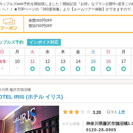
カップルズweb予約を開始致しました！開始記念『お得』なプラン公開中♪是非この
」へ！！ ★TOPページの『360度画像』より【ルームツアー体験】ができますの
休憩300円OFF
宿泊700円OFF
インボイス対応
ップルズ予約
日
月
火
水
木
金
土
日
月
9
10
11
12
13
14
15
16
17
8/
-
-
奈川県 藤沢市鵠沼橘
OTEL IRIS (ホテル イリス)
5つ星のうち3
3.20
口コミ
1 件
神奈川県藤沢市鵠沼橘1-3
ホテル情報
0120-28-0905