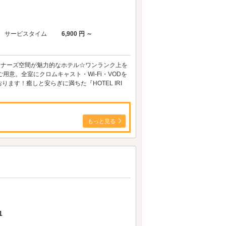
サービスタイム
6,900 円 ～
イナーズ空間が魅力的なホテル☆ワンランク上を
意。全室にクロムキャスト・Wi-Fi・VODを
す！癒しと安らぎに満ちた『HOTEL IRI
もっと見る
1