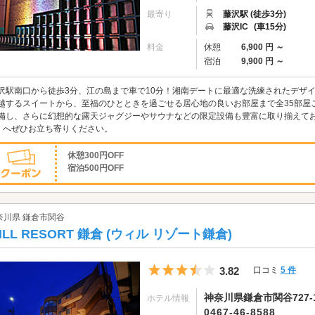
最寄り
藤沢駅 (徒歩3分)
藤沢IC
(車15分)
料金
休憩
6,900 円 ～
宿泊
9,900 円 ～
沢駅南口から徒歩3分、江の島まで車で10分！湘南デートに最適な洗練されたデザ
越するスイートから、至福のひとときを過ごせる居心地の良いお部屋まで全35部屋ご用
備し、さらに幻想的な露天ジャグジーやサウナなどの限定設備も豊富に取り揃えておりま
』へぜひお立ち寄りください。
休憩300円OFF
宿泊500円OFF
奈川県 鎌倉市関谷
ILL RESORT 鎌倉 (ウィル リゾート鎌倉)
5つ星のうち3.5
3.82
口コミ
5 件
神奈川県鎌倉市関谷727-
ホテル情報
0467-46-8588