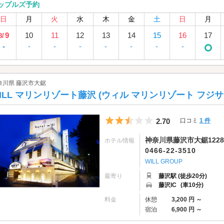
ップルズ予約
日
月
火
水
木
金
土
日
月
9
10
11
12
13
14
15
16
17
8/
-
-
-
-
-
-
-
-
奈川県 藤沢市大鋸
ILL マリンリゾート藤沢 (ウィル マリンリゾート フジサ
5つ星のうち2.5
2.70
口コミ
1 件
神奈川県藤沢市大鋸1228
ホテル情報
0466-22-3510
WILL GROUP
最寄り
藤沢駅 (徒歩20分)
藤沢IC
(車10分)
料金
休憩
3,200 円 ～
宿泊
6,900 円 ～