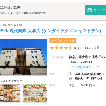
が丘ソラトスへは、
藤沢・湘南・江ノ島エリアのラブホテル
からもアクセスが便利
 11件目 /
11件
カップ
約カレンダーは17:20時点の情報です
奈川県 大和市上和田
テル 現代楽園 大和店 (ゲンダイラクエン ヤマトテン)
カップルズおすすめ
5つ星のうち4.5
4.80
口コミ
1 件
神奈川県大和市上和田274
ホテル情報
046-267-3911
ホテル現代楽園グループ
最寄り
高座渋谷駅 (徒歩10分)
横浜町田IC
(車15分)
フォトギャラリー
料金
休憩
5,630 円 ～