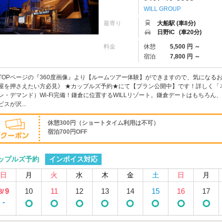
WILL GROUP
最寄り
大船駅 (車8分)
日野IC
(車20分)
料金
休憩
5,500 円 ～
宿泊
7,800 円 ～
TOPページの『360度画像』より【ルームツアー体験】ができますので、気になるお部
屋を押さえたい方必見》 ★カップルズ予約★にて【プラン公開中】です！詳しく「ネ
ン・デマンド）Wi-Fi完備！鎌倉に位置するWILLリゾート。鎌倉デートはもちろ
ビスが沢...
休憩300円（ショートタイム利用は不可）
宿泊700円OFF
インボイス対応
ップルズ予約
日
月
火
水
木
金
土
日
月
9
10
11
12
13
14
15
16
17
8/
-