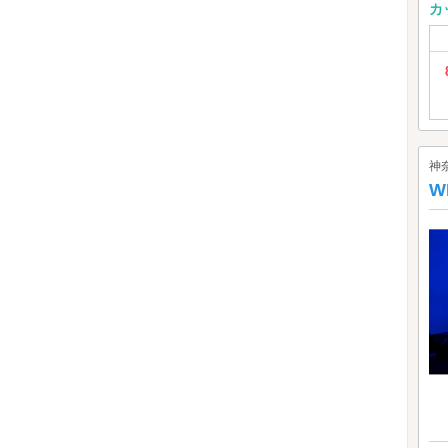
カ
神
W