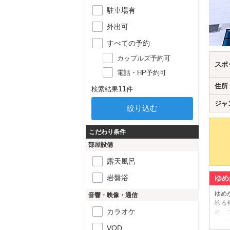
駐車場有
外出可
すべての予約
カップルズ予約可
スポ
電話・HP予約可
住所
11
検索結果
件
ジャ
こだわり条件
部屋設備
露天風呂
岩盤浴
ゆめ
ゆめ
音響・映像・通信
誇る
カラオケ
め、
いま
VOD