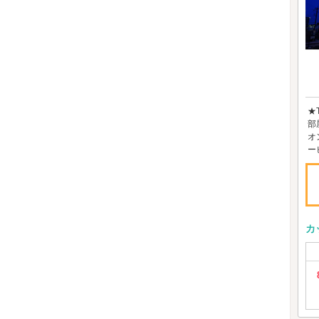
★
部
オ
ー
カ