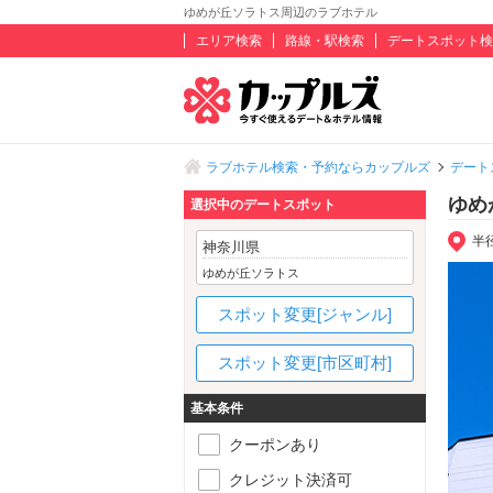
ゆめが丘ソラトス周辺のラブホテル
エリア検索
路線・駅検索
デートスポット検
ラブホテル検索・予約ならカップルズ
デート
ゆめ
選択中のデートスポット
半
神奈川県
ゆめが丘ソラトス
スポット変更[ジャンル]
スポット変更[市区町村]
基本条件
クーポンあり
クレジット決済可