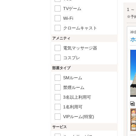
ゆめ
TVゲーム
1 ～
※予
Wi-Fi
クロームキャスト
神
アメニティ
ホ
電気マッサージ器
コスプレ
部屋タイプ
SMルーム
禁煙ルーム
3名以上利用可
1名利用可
VIPルーム(特室)
サービス