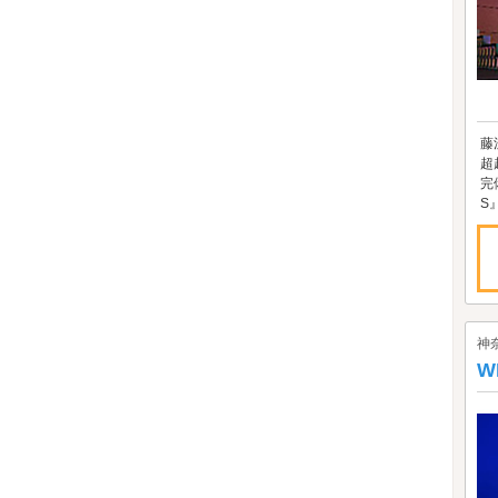
藤
超
完
S
神
W