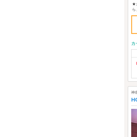
★
ら
カ
神
H