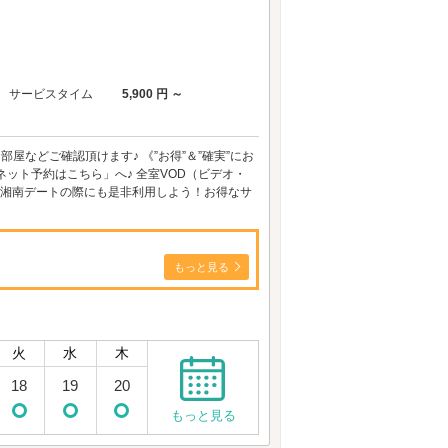
サービスタイム
5,900 円 ～
屋などご確認頂けます♪ 《”お得”＆”確実”にお
ット予約はこちら」へ♪ 全室VOD（ビデオ・
ん、湘南デートの際にも是非利用しよう！お得なサ
もっと見る
火
水
木
18
19
20
もっと見る