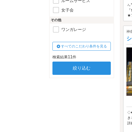
ルームサービス
♪
女子会
『
★
その他
ワンガレージ
神
シ
すべてのこだわり条件を見る
11
検索結果
件
◇
き
詳