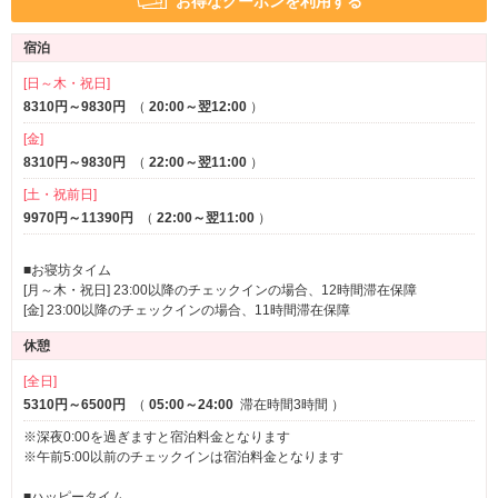
お得なクーポンを利用する
サービス
宿泊
プラズマクラスター空気清浄機全室設
ルームサービス
[日～木・祝日]
置！！！
8310円～9830円
（
20:00～翌12:00
）
[金]
ルスティカーナひたちなかの全室に
"高濃度プラズマクラス
8310円～9830円
（
22:00～翌11:00
）
ターイオン"搭載の加湿空気清浄機
を設置しております。
[土・祝前日]
自然界に存在するイオンと同じ種類の高濃度イオンが、お
9970円～11390円
（
22:00～翌11:00
）
部屋を常時清潔に保ち続けます。
空気の汚れを浄化、付着した臭いの消臭効果、静電気を抑
■お寝坊タイム
[月～木・祝日] 23:00以降のチェックインの場合、12時間滞在保障
える効果など期待できる嬉しいアイテムです。
[金] 23:00以降のチェックインの場合、11時間滞在保障
休憩
Ruグループではより安心してお過ごしいただける空間作り
を目指しています。
[全日]
5310円～6500円
（
05:00～24:00
滞在時間3時間
）
ハピホテ予約開始！
※深夜0:00を過ぎますと宿泊料金となります
※午前5:00以前のチェックインは宿泊料金となります
お得な宿泊プランをご用意しております
予約はコチラから！！
■ハッピータイム