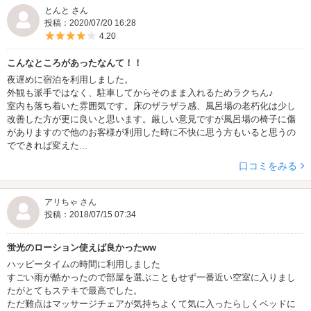
とんと さん
投稿：2020/07/20 16:28
5つ星のうち4
4.20
こんなところがあったなんて！！
夜遅めに宿泊を利用しました。
外観も派手ではなく、駐車してからそのまま入れるためラクちん♪
室内も落ち着いた雰囲気です。床のザラザラ感、風呂場の老朽化は少し
改善した方が更に良いと思います。厳しい意見ですが風呂場の椅子に傷
がありますので他のお客様が利用した時に不快に思う方もいると思うの
でできれば変えた...
口コミをみる
アリちゃ さん
投稿：2018/07/15 07:34
蛍光のローション使えば良かったww
ハッピータイムの時間に利用しました
すごい雨が酷かったので部屋を選ぶこともせず一番近い空室に入りまし
たがとてもステキで最高でした。
ただ難点はマッサージチェアが気持ちよくて気に入ったらしくベッドに