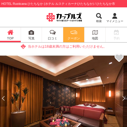
HOTEL Rusticana ひたちなか (ホテル ルスティカーナひたちなか) / ひたちなか市
検索
マイメニュー
TOP
写真
口コミ
クーポン
地図
予約
当ホテルは18歳未満の方はご利用いただけません。