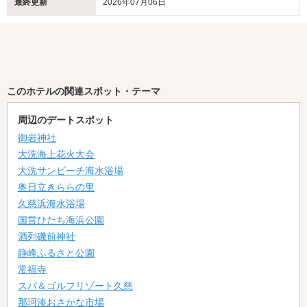
最終更新
2026年07月06日
このホテルの関連スポット・テーマ
周辺のデートスポット
御岩神社
大洗海上花火大会
大洗サンビーチ海水浴場
奥日立きららの里
久慈浜海水浴場
国営ひたち海浜公園
酒列磯前神社
静峰ふるさと公園
常福寺
スパ＆ゴルフリゾート久慈
那珂湊おさかな市場