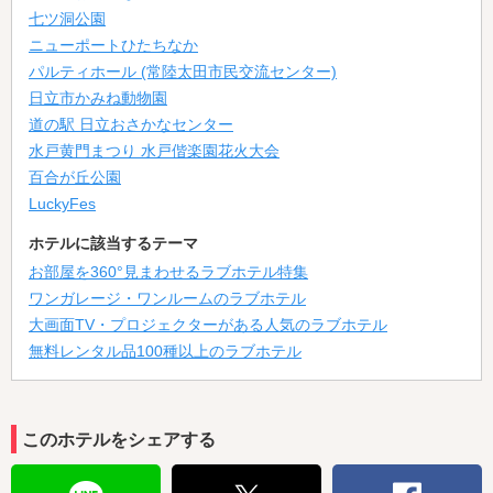
七ツ洞公園
ニューポートひたちなか
パルティホール (常陸太田市民交流センター)
日立市かみね動物園
道の駅 日立おさかなセンター
水戸黄門まつり 水戸偕楽園花火大会
百合が丘公園
LuckyFes
ホテルに該当するテーマ
お部屋を360°見まわせるラブホテル特集
ワンガレージ・ワンルームのラブホテル
大画面TV・プロジェクターがある人気のラブホテル
無料レンタル品100種以上のラブホテル
このホテルをシェアする