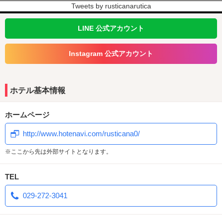
サロン帰りのようなレア髪へ。
Tweets by rusticanarutica
リファビューテック ドライヤー S+
LINE 公式アカウント
速乾。なのにまとまる。
Instagram 公式アカウント
すでに大好評！
リファファインバブル ピュア
ホテル基本情報
かつてない浴び心地でバスタイムを
上質な時間に。
ホームページ
http://www.hotenavi.com/rusticana0/
2026年夏メニュー
※ここから先は外部サイトとなります。
特製豆板醤のコクと山椒の刺激がクセになる
TEL
本格麻婆ラーメン
029-272-3041
メンバー ￥720
ビジター ￥900
TVリモコン または フロント9番よりご注文いただけます
受付時間：9:00〜23:30