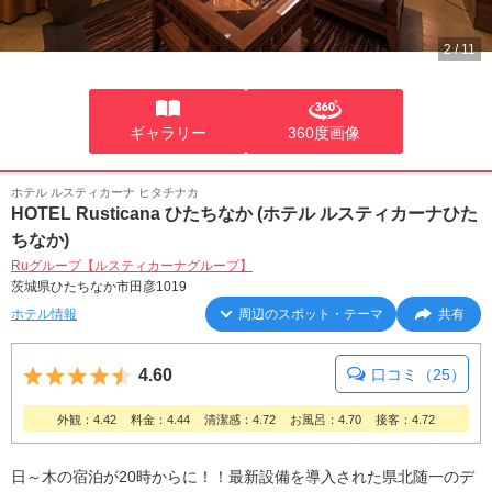
2
/
11
ギャラリー
360度画像
ホテル ルスティカーナ ヒタチナカ
HOTEL Rusticana ひたちなか (ホテル ルスティカーナひた
ちなか)
Ruグループ【ルスティカーナグループ】
茨城県ひたちなか市田彦1019
ホテル情報
周辺のスポット・テーマ
共有
5つ星のうち4.5
4.60
口コミ（25）
外観：4.42
料金：4.44
清潔感：4.72
お風呂：4.70
接客：4.72
日～木の宿泊が20時からに！！最新設備を導入された県北随一のデ