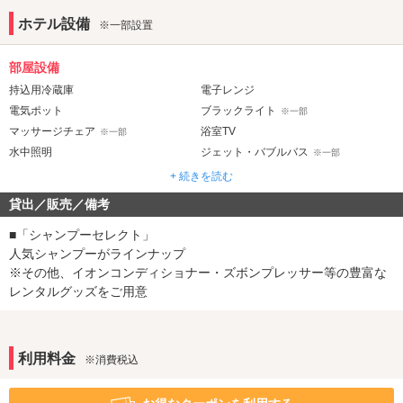
Apple Airplay・Chromecast内蔵 ６５イ
ホテル設備
※一部設置
！！
ンチ４KTV導入！
部屋設備
いつもRuグループをご利用いただき誠にありがとうござい
持込用冷蔵庫
電子レンジ
電気ポット
ブラックライト
※一部
ます。
マッサージチェア
浴室TV
※一部
ルスティカーナひたちなかでは全室65インチ4Kテレビ導入
水中照明
ジェット・バブルバス
※一部
マット
ウォシュレット
+ 続きを読む
いたしました！！
貸出／販売／備考
音響・映像・通信
多くの世代から支持を得ている
YOUTUBE、
Netflix
、
Hulu
ホームシアター
カラオケ
■「シャンプーセレクト」
などの他、
プロジェクター
VOD
人気シャンプーがラインナップ
※一部
TVゲーム
※その他、イオンコンディショナー・ズボンプレッサー等の豊富な
Wi-Fi
お持ちのスマホを手軽にミラーリングやキャストができ、
レンタルグッズをご用意
ブルーレイプレーヤー
アメニティ
スマホのコンテンツをそのまま大画面TVでお楽しみいただ
セレクトシャンプー
カールドライヤー
利用料金
※消費税込
けます。
ヘアアイロン
電気マッサージ器
コスプレ
是非ご来店の際はご利用くださいませ。