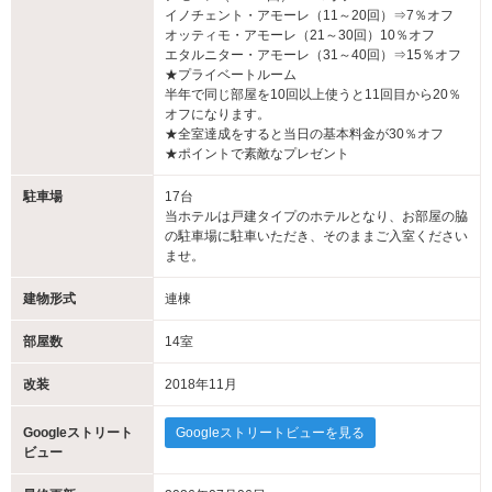
イノチェント・アモーレ（11～20回）⇒7％オフ
オッティモ・アモーレ（21～30回）10％オフ
エタルニター・アモーレ（31～40回）⇒15％オフ
★プライベートルーム
半年で同じ部屋を10回以上使うと11回目から20％
オフになります。
★全室達成をすると当日の基本料金が30％オフ
★ポイントで素敵なプレゼント
駐車場
17台
当ホテルは戸建タイプのホテルとなり、お部屋の脇
の駐車場に駐車いただき、そのままご入室ください
ませ。
建物形式
連棟
部屋数
14室
改装
2018年11月
Googleストリート
Googleストリートビューを見る
ビュー