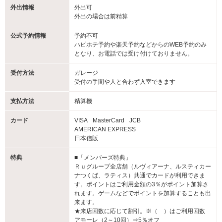
外出情報
外出可
外出の場合は前精算
公式予約情報
予約不可
ハピホテ予約や楽天予約などからのWEB予約のみ
となり、お電話では受け付けておりません。
受付方法
ガレージ
受付の手間や人と合わず入室できます
支払方法
精算機
カード
VISA
MasterCard
JCB
AMERICAN EXPRESS
日本信販
特典
■「メンバーズ特典」
Ｒｕグループ全店舗（ルヴィアーナ、ルスティカー
ナつくば、ラティス）共通でカードが利用できま
す。ポイントはご利用金額の3％がポイント加算さ
れます。ゲームなどでポイントを加算することも出
来ます。
★来店回数に応じて割引。※（ ）はご利用回数
アモーレ（2～10回）⇒5％オフ