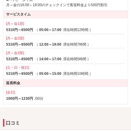
月～金の16:00～18:00のチェックインで客室料金より500円割引
詳細情報はコチラからもご覧ください
サービスタイム
[月～金1部]
5310円～6500円
（
05:00～17:00
滞在時間12時間
）
ルスティカーナひたちなかの空室情報
[月～金2部]
5310円～6500円
（
12:00～19:00
滞在時間7時間
）
はコチラから
[月～金3部]
5310円～6500円
（
14:00～17:00
滞在時間5時間
）
[土・日・祝日]
5310円～6500円
（
05:00～15:00
滞在時間10時間
）
延長料金
[全日]
1000円～1230円
/30分
口コミ