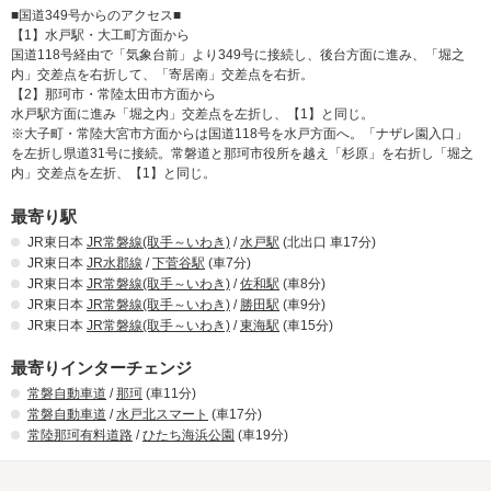
RuグループLINE公式アカウント友達
■国道349号からのアクセス■
【1】水戸駅・大工町方面から
募集
国道118号経由で「気象台前」より349号に接続し、後台方面に進み、「堀之
内」交差点を右折して、「寄居南」交差点を右折。
お友達登録してRuグループのお得な情報をGETしてくださ
【2】那珂市・常陸太田市方面から
水戸駅方面に進み「堀之内」交差点を左折し、【1】と同じ。
い
※大子町・常陸大宮市方面からは国道118号を水戸方面へ。「ナザレ園入口」
お友達登録はこちらをタップ
を左折し県道31号に接続。常磐道と那珂市役所を越え「杉原」を右折し「堀之
内」交差点を左折、【1】と同じ。
大人気！
ReFaシャワーシリーズの最新
最寄り駅
モデルを全室導入
JR東日本
JR常磐線(取手～いわき)
/
水戸駅
(北出口 車17分)
JR東日本
JR水郡線
/
下菅谷駅
(車7分)
【ReFa】
JR東日本
JR常磐線(取手～いわき)
/
佐和駅
(車8分)
今注目の
シャワーヘッドの最新モデルピュアを全室
JR東日本
JR常磐線(取手～いわき)
/
勝田駅
(車9分)
に導入致しました！
JR東日本
JR常磐線(取手～いわき)
/
東海駅
(車15分)
最寄りインターチェンジ
肌を美しくする２つの泡
と
「ウルトラファインバブル」
「マイクロバブ
常磐自動車道
/
那珂
が肌本来の美しさを引き出します。
(車11分)
ル」
常磐自動車道
全室にファインバブルピュアを設置、ぜひ一度お試し下さい。
/
水戸北スマート
(車17分)
常陸那珂有料道路
/
ひたち海浜公園
(車19分)
Ruグループ設備強化