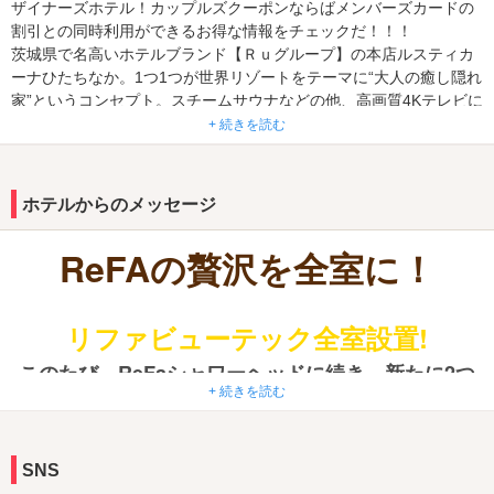
ザイナーズホテル！カップルズクーポンならばメンバーズカードの
割引との同時利用ができるお得な情報をチェックだ！！！
茨城県で名高いホテルブランド【Ｒｕグループ】の本店ルスティカ
ーナひたちなか。1つ1つが世界リゾートをテーマに“大人の癒し隠れ
家”というコンセプト。スチームサウナなどの他、高画質4Kテレビに
より全室フルハイビジョンが実現。Wi-Fiも設置され、スマホなどタ
+ 続きを読む
ブレット端末の利用も快適♪またルームサービスは本格派からスイー
ツまで全150種類。ファッションクルーズニューポートひたちなか
や国営ひたちなか海浜公園などのデートにも◎勝田駅や佐和駅、隣
ホテルからのメッセージ
接の那珂市・東海村・水戸市、北茨城市・高萩市・日立市・常陸大
宮市・常陸太田市など県北方面からの利用が便利。【ＲＵグループ
ReFAの贅沢を全室に！
のルヴィアーナも＠情報公開中、twitter上のツイ得合言葉もチェッ
ク！！】
リファビューテック全室設置!
このたび、ReFaシャワーヘッドに続き、新たに2つ
+ 続きを読む
のアイテムを追加いたしました。
リファストレートアイロン
SNS