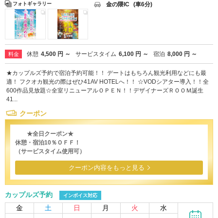
金の隈IC
(車6分)
フォトギャラリー
休憩
4,500 円 ～
サービスタイム
6,100 円 ～
宿泊
8,000 円 ～
料金
★カップルズ予約で宿泊予約可能！！ デートはもちろん観光利用などにも最
適！ フクオカ観光の際はぜひ41AV HOTELへ！！ ☆VODシアター導入！！全
600作品見放題☆全室リニューアルＯＰＥＮ！！デザイナーズＲＯＯＭ誕生
41...
クーポン
★全日クーポン★
休憩・宿泊10％ＯＦＦ！
（サービスタイム使用可）
クーポン内容をもっと見る
カップルズ予約
インボイス対応
金
土
日
月
火
水