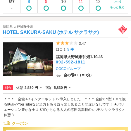
7
8
9
10
11
12
8/
-
もっと見る
福岡県 大野城市仲畑
HOTEL SAKURA-SAKU (ホテル サクラサク)
5つ星のうち3
3.47
口コミ
5 件
福岡県大野城市仲畑1-10-46
092-592-1811
COCOグループ
金の隈IC
(車3分)
休憩
2,530 円 ～
宿泊
5,830 円 ～
料金
＊＊＊ 全館４KインターネットTV導入しました ＊＊＊ 全館６5型ＴＶで観
る映画やYouTubeなど迫力もあり益々楽しめること間違いなしです！ ★バリ
エーション豊かな全１８室からなる大人の雰囲気満載の♪ホテル サクラサク♪
休憩３...
クーポン