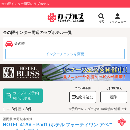
金の隈インター周辺のラブホテル
検索
マイメニュー
金の隈インター周辺のラブホテル一覧
金の隈
インターチェンジを変更
こだわり条件
並び替え
カップルズ予約
絞り込む
標準
対応ホテル
1 ～ 3件目 /
3件
※予約カレンダーは00:50時点の情報です
福岡県 大野城市仲畑
HOTEL 41AV－Part1 (ホテル フォーティワン アベニ