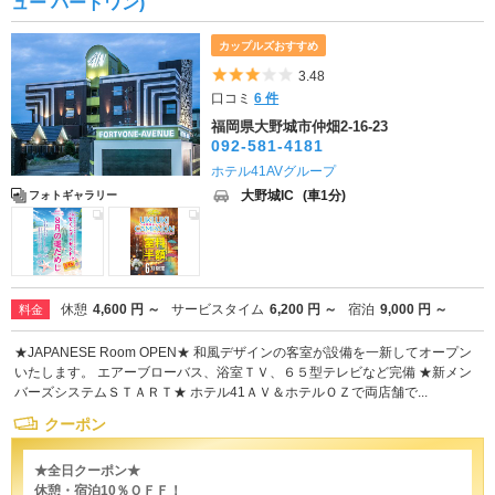
ュー パートワン)
カップルズおすすめ
5つ星のうち3
3.48
口コミ
6 件
福岡県大野城市仲畑2-16-23
092-581-4181
ホテル41AVグループ
大野城IC
(車1分)
フォトギャラリー
休憩
4,600 円 ～
サービスタイム
6,200 円 ～
宿泊
9,000 円 ～
料金
★JAPANESE Room OPEN★ 和風デザインの客室が設備を一新してオープン
いたします。 エアーブローバス、浴室ＴＶ、６５型テレビなど完備 ★新メン
バーズシステムＳＴＡＲＴ★ ホテル41ＡＶ＆ホテルＯＺで両店舗で...
クーポン
★全日クーポン★
休憩・宿泊10％ＯＦＦ！