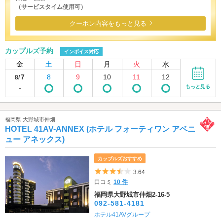
（サービスタイム使用可）
クーポン内容をもっと見る
カップルズ予約
インボイス対応
金
土
日
月
火
水
7
8
9
10
11
12
8/
-
もっと見る
福岡県 大野城市仲畑
HOTEL 41AV-ANNEX (ホテル フォーティワン アベニ
ュー アネックス)
カップルズおすすめ
5つ星のうち3.5
3.64
口コミ
10 件
福岡県大野城市仲畑2-16-5
092-581-4181
ホテル41AVグループ